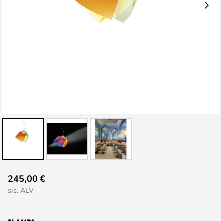
Skip
245,00 €
to
sis. ALV
the
beginning
of