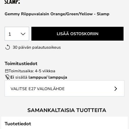
the
images
Gemmy Riippuvalaisin Orange/Green/Yellow - Slamp
gallery
1
LISÄÄ OSTOSKORIIN
30 päivän palautusoikeus
Toimitustiedot
Toimitusaika: 4-5 viikkoa
Ei
sisällä
lamppua/ lamppuja
VALITSE E27 VALONLÄHDE
SAMANKALTAISIA TUOTTEITA
Tuotetiedot