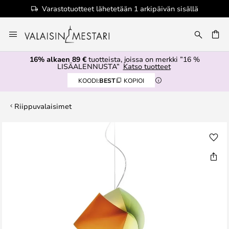
Varastotuotteet lähetetään 1 arkipäivän sisällä
Skip
to
Content
16% alkaen 89 €
tuotteista, joissa on merkki ”16 %
LISÄALENNUSTA”
Katso tuotteet
KOODI:
BEST
KOPIOI
Riippuvalaisimet
Skip
to
the
end
of
the
images
gallery