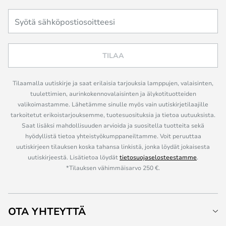
TILAA
Tilaamalla uutiskirje ja saat erilaisia tarjouksia lamppujen, valaisinten,
tuulettimien, aurinkokennovalaisinten ja älykotituotteiden
valikoimastamme. Lähetämme sinulle myös vain uutiskirjetilaajille
tarkoitetut erikoistarjouksemme, tuotesuosituksia ja tietoa uutuuksista.
Saat lisäksi mahdollisuuden arvioida ja suositella tuotteita sekä
hyödyllistä tietoa yhteistyökumppaneiltamme. Voit peruuttaa
uutiskirjeen tilauksen koska tahansa linkistä, jonka löydät jokaisesta
uutiskirjeestä. Lisätietoa löydät
tietosuojaselosteestamme
.
*Tilauksen vähimmäisarvo 250 €.
OTA YHTEYTTÄ