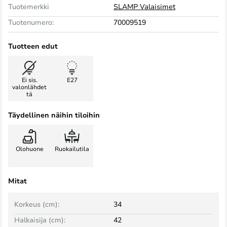
Tuotemerkki
SLAMP Valaisimet
Tuotenumero:
70009519
Tuotteen edut
Ei sis.
E27
valonlähdet
tä
Täydellinen näihin tiloihin
Olohuone
Ruokailutila
Mitat
Korkeus (cm):
34
Halkaisija (cm):
42