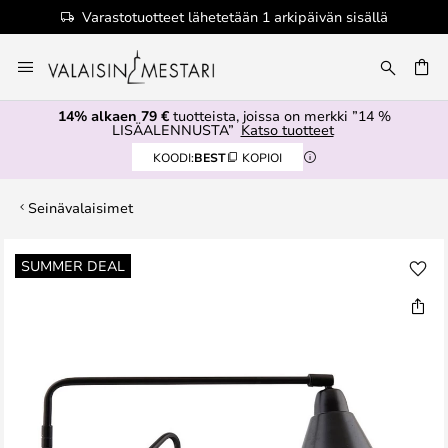
Varastotuotteet lähetetään 1 arkipäivän sisällä
Skip
to
Content
14% alkaen 79 €
tuotteista, joissa on merkki ”14 %
LISÄALENNUSTA”
Katso tuotteet
KOODI:
BEST
KOPIOI
Seinävalaisimet
Skip
SUMMER DEAL
to
the
end
of
the
images
gallery