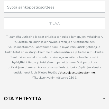
TILAA
Tilaamalla uutiskirje ja saat erilaisia tarjouksia lamppujen, valaisinten,
tuulettimien, aurinkokennovalaisinten ja älykotituotteiden
valikoimastamme. Lähetämme sinulle myös vain uutiskirjetilaajille
tarkoitetut erikoistarjouksemme, tuotesuosituksia ja tietoa uutuuksista.
Saat lisäksi mahdollisuuden arvioida ja suositella tuotteita sekä
hyödyllistä tietoa yhteistyökumppaneiltamme. Voit peruuttaa
uutiskirjeen tilauksen koska tahansa linkistä, jonka löydät jokaisesta
uutiskirjeestä. Lisätietoa löydät
tietosuojaselosteestamme
.
*Tilauksen vähimmäisarvo 250 €.
OTA YHTEYTTÄ