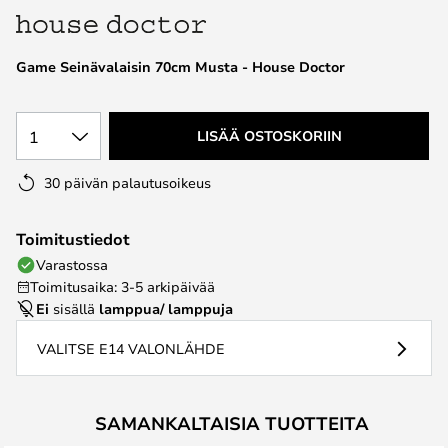
the
images
Game Seinävalaisin 70cm Musta - House Doctor
gallery
1
LISÄÄ OSTOSKORIIN
30 päivän palautusoikeus
Toimitustiedot
Varastossa
Toimitusaika: 3-5 arkipäivää
Ei
sisällä
lamppua/ lamppuja
VALITSE E14 VALONLÄHDE
SAMANKALTAISIA TUOTTEITA