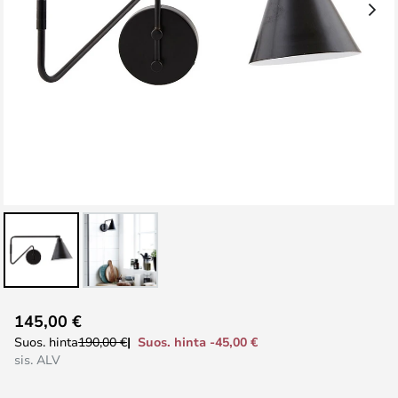
Skip
145,00 €
to
Suos. hinta -45,00 €
Suos. hinta
190,00 €
the
sis. ALV
beginning
of