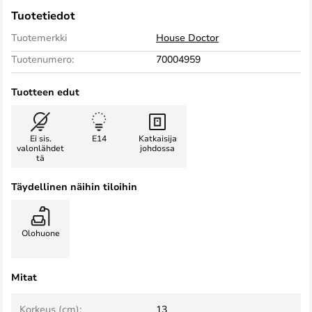
Tuotetiedot
Tuotemerkki
House Doctor
Tuotenumero:
70004959
Tuotteen edut
Ei sis.
E14
Katkaisija
valonlähdet
johdossa
tä
Täydellinen näihin tiloihin
Olohuone
Mitat
Korkeus (cm):
13