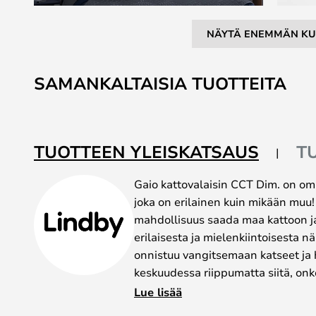
NÄYTÄ ENEMMÄN KU
Skip
to
SAMANKALTAISIA TUOTTEITA
the
beginning
of
the
TUOTTEEN YLEISKATSAUS
T
images
gallery
Gaio kattovalaisin CCT Dim. on omi
joka on erilainen kuin mikään muu!
mahdollisuus saada maa kattoon ja
erilaisesta ja mielenkiintoisesta n
onnistuu vangitsemaan katseet ja 
keskuudessa riippumatta siitä, onko 
ollen ainutlaatuisen valonlähteen, 
Lue lisää
kuin toimiva.