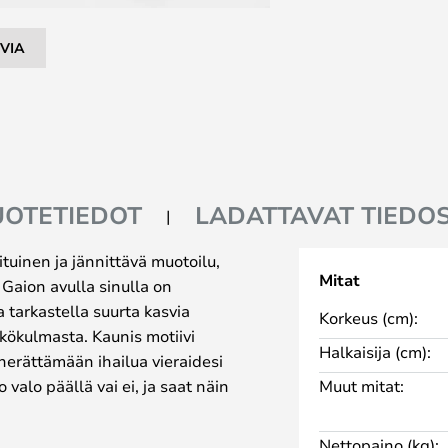
VIA
UOTETIEDOT
LADATTAVAT TIEDO
tuinen ja jännittävä muotoilu,
Mitat
 Gaion avulla sinulla on
 tarkastella suurta kasvia
Korkeus (cm):
äkökulmasta. Kaunis motiivi
Halkaisija (cm):
herättämään ihailua vieraidesi
valo päällä vai ei, ja saat näin
Muut mitat:
joka on yhtä lailla koristeellinen
Nettopaino (kg):