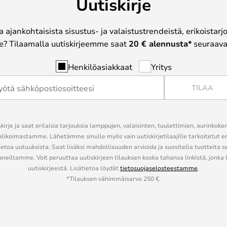
Uutiskirje
a ajankohtaisista sisustus- ja valaistustrendeistä, erikoistar
? Tilaamalla uutiskirjeemme saat
20 € alennusta*
seuraavas
Henkilöasiakkaat
Yritys
TILAA
kirje ja saat erilaisia tarjouksia lamppujen, valaisinten, tuulettimien, aurinkoke
alikoimastamme. Lähetämme sinulle myös vain uutiskirjetilaajille tarkoitetut 
ietoa uutuuksista. Saat lisäksi mahdollisuuden arvioida ja suositella tuotteita s
eiltamme. Voit peruuttaa uutiskirjeen tilauksen koska tahansa linkistä, jonka 
uutiskirjeestä. Lisätietoa löydät
tietosuojaselosteestamme
.
*Tilauksen vähimmäisarvo 250 €.