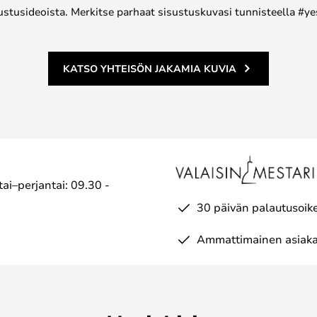
ustusideoista. Merkitse parhaat sisustuskuvasi tunnisteella #ye
KATSO YHTEISÖN JAKAMIA KUVIA
ai–perjantai: 09.30 -
30 päivän palautusoik
Ammattimainen asiaka