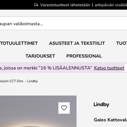
Varastotuotteet lähetetään 1 arkipäivän sisällä
TOTUULETTIMET
ASUSTEET JA TEKSTIILIT
TUO
TARJOUKSET
PROFESSIONAL
ta, joissa on merkki ”16 % LISÄALENNUSTA”
Katso tuotteet
laisin CCT Dim. - Lindby
Gaios Kattoval