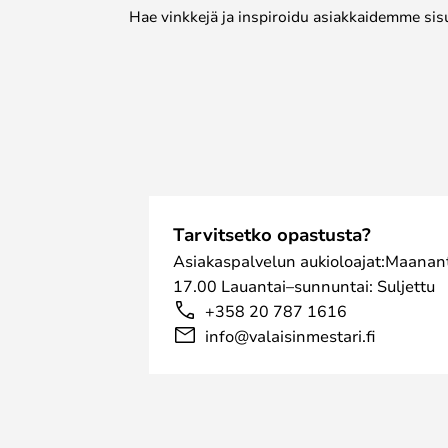
Hae vinkkejä ja inspiroidu asiakkaidemme sis
Tarvitsetko opastusta?
Asiakaspalvelun aukioloajat:Maanant
17.00 Lauantai–sunnuntai: Suljettu
+358 20 787 1616
info@valaisinmestari.fi