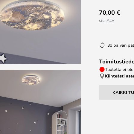
70,00 €
sis. ALV
30 päivän pa
Toimitustied
Tuotetta ei ol
Kiinteästi as
KAIKKI T