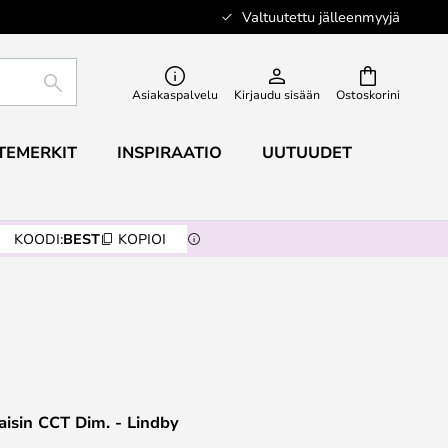
Valtuutettu jälleenmyyjä
ETSI
Asiakaspalvelu
Kirjaudu sisään
Ostoskorini
TEMERKIT
INSPIRAATIO
UUTUUDET
KOODI:
BEST
KOPIOI
aisin CCT Dim. - Lindby