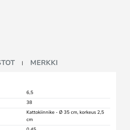
STOT
MERKKI
6,5
38
Kattokiinnike - Ø 35 cm, korkeus 2,5
cm
0,45