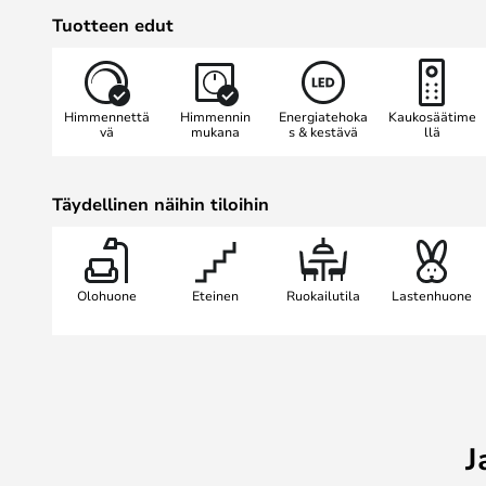
Gaios on erityinen LED-kattovalais
Tuotteen edut
portaattomalla himmennyksellä ja 
voit muuttaa valaisimen kirkkautta
kaukosäätimellä, jonka avulla valai
Himmennettä
Himmennin
Energiatehoka
Kaukosäätime
helppo hallita. Valaisimessa on my
vä
mukana
s & kestävä
llä
muistitoiminto, mikä on erittäin kä
Täydellinen näihin tiloihin
Olohuone
Eteinen
Ruokailutila
Lastenhuone
J