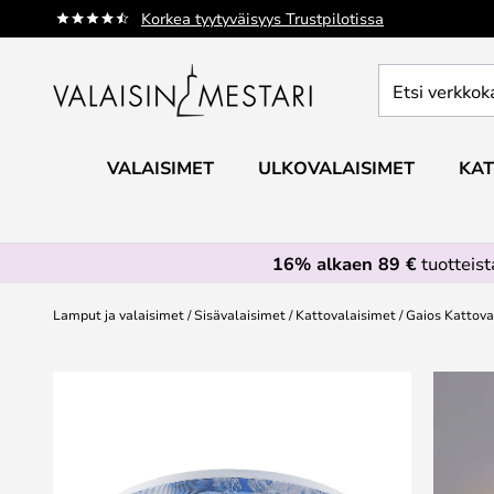
Skip
Korkea tyytyväisyys Trustpilotissa
to
Content
Etsi
verkkokaupan
valikoimasta...
VALAISIMET
ULKOVALAISIMET
KAT
16% alkaen 89 €
tuotteis
Lamput ja valaisimet
Sisävalaisimet
Kattovalaisimet
Gaios Kattova
Skip
to
the
end