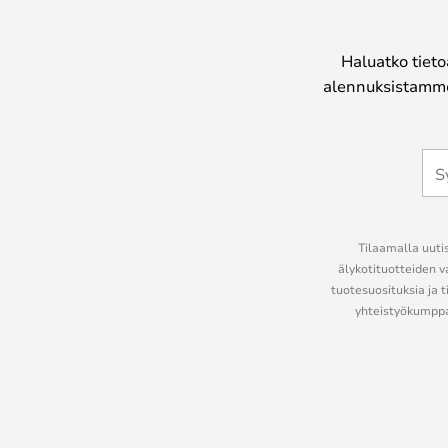
Haluatko tieto
alennuksistamme
Tilaamalla uutis
älykotituotteiden v
tuotesuosituksia ja t
yhteistyökumppan