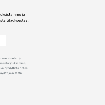
jouksistamme ja
ta tilauksestasi.
nnovalaisinten ja
erikoistarjouksemme,
ekä hyödyllistä tietoa
löydät jokaisesta