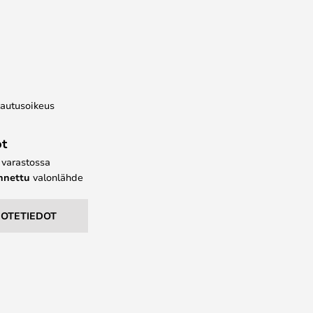
lautusoikeus
ot
e varastossa
ennettu
valonlähde
UOTETIEDOT