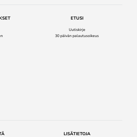
KSET
ETUSI
Uutiskirje
en
30 päivän palautusoikeus
TÄ
LISÄTIETOJA