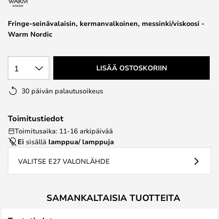
the
images
Fringe-seinävalaisin, kermanvalkoinen, messinki/viskoosi -
gallery
Warm Nordic
1
LISÄÄ OSTOSKORIIN
30 päivän palautusoikeus
Toimitustiedot
Toimitusaika: 11-16 arkipäivää
Ei
sisällä
lamppua/ lamppuja
VALITSE E27 VALONLÄHDE
SAMANKALTAISIA TUOTTEITA