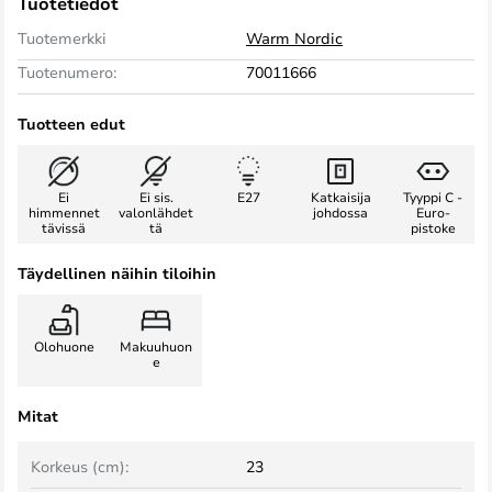
Tuotetiedot
Tuotemerkki
Warm Nordic
Tuotenumero:
70011666
Tuotteen edut
Ei
Ei sis.
E27
Katkaisija
Tyyppi C -
himmennet
valonlähdet
johdossa
Euro-
tävissä
tä
pistoke
Täydellinen näihin tiloihin
Olohuone
Makuuhuon
e
Mitat
Korkeus (cm):
23