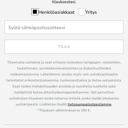
tilauksestasi.
Henkilöasiakkaat
Yritys
TILAA
Tilaamalla uutiskirje ja saat erilaisia tarjouksia lamppujen, valaisinten,
tuulettimien, aurinkokennovalaisinten ja älykotituotteiden
valikoimastamme. Lähetämme sinulle myös vain uutiskirjetilaajille
tarkoitetut erikoistarjouksemme, tuotesuosituksia ja tietoa uutuuksista.
Saat lisäksi mahdollisuuden arvioida ja suositella tuotteita sekä
hyödyllistä tietoa yhteistyökumppaneiltamme. Voit peruuttaa
uutiskirjeen tilauksen koska tahansa linkistä, jonka löydät jokaisesta
uutiskirjeestä. Lisätietoa löydät
tietosuojaselosteestamme
.
*Tilauksen vähimmäisarvo 250 €.