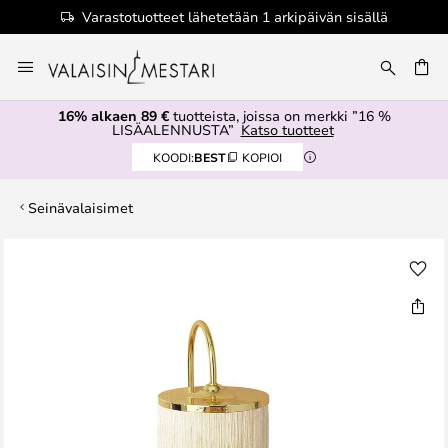
Varastotuotteet lähetetään 1 arkipäivän sisällä
Skip
to
Content
16% alkaen 89 €
tuotteista, joissa on merkki ”16 %
LISÄALENNUSTA”
Katso tuotteet
KOODI:
BEST
KOPIOI
Seinävalaisimet
Skip
to
the
end
of
the
images
gallery