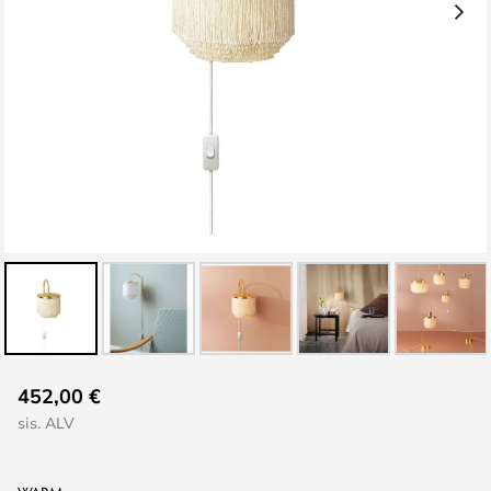
Skip
452,00 €
to
sis. ALV
the
beginning
of