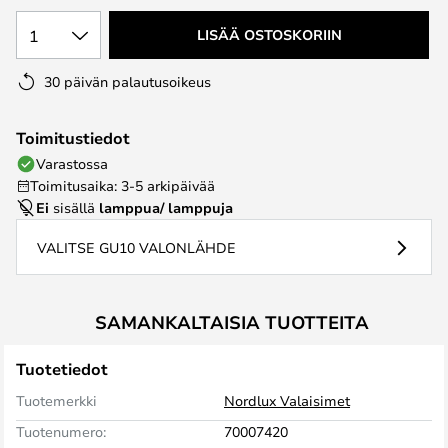
1
LISÄÄ OSTOSKORIIN
30 päivän palautusoikeus
Toimitustiedot
Varastossa
Toimitusaika: 3-5 arkipäivää
Ei
sisällä
lamppua/ lamppuja
VALITSE GU10 VALONLÄHDE
SAMANKALTAISIA TUOTTEITA
Tuotetiedot
Tuotemerkki
Nordlux Valaisimet
Tuotenumero:
70007420