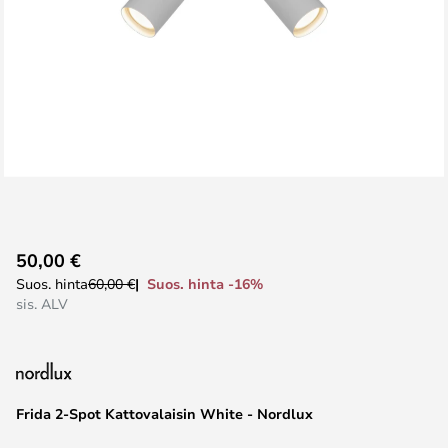
Skip
50,00 €
to
Suos. hinta -16%
Suos. hinta
60,00 €
the
sis. ALV
beginning
of
the
images
Frida 2-Spot Kattovalaisin White - Nordlux
gallery