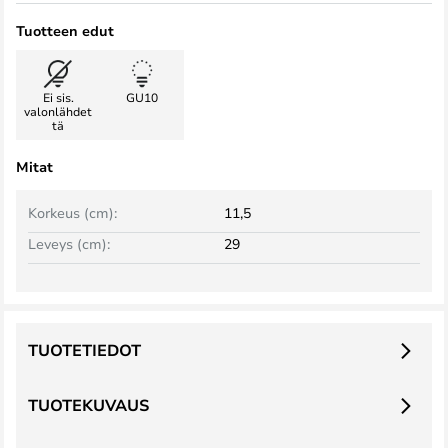
Tuotteen edut
Ei sis.
GU10
valonlähdet
tä
Mitat
Korkeus (cm):
11,5
Leveys (cm):
29
TUOTETIEDOT
TUOTEKUVAUS