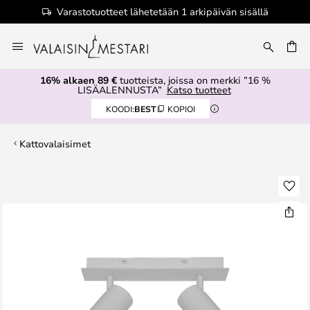
Varastotuotteet lähetetään 1 arkipäivän sisällä
Skip
to
Content
16% alkaen 89 €
tuotteista, joissa on merkki ”16 %
LISÄALENNUSTA”
Katso tuotteet
KOODI:
BEST
KOPIOI
Kattovalaisimet
Skip
to
the
end
of
the
images
gallery