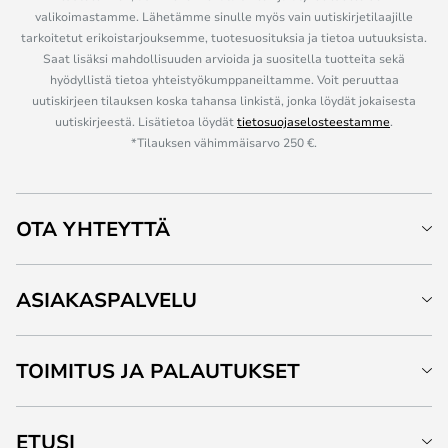
valikoimastamme. Lähetämme sinulle myös vain uutiskirjetilaajille
tarkoitetut erikoistarjouksemme, tuotesuosituksia ja tietoa uutuuksista.
Saat lisäksi mahdollisuuden arvioida ja suositella tuotteita sekä
hyödyllistä tietoa yhteistyökumppaneiltamme. Voit peruuttaa
uutiskirjeen tilauksen koska tahansa linkistä, jonka löydät jokaisesta
uutiskirjeestä. Lisätietoa löydät
tietosuojaselosteestamme
.
*Tilauksen vähimmäisarvo 250 €.
OTA YHTEYTTÄ
ASIAKASPALVELU
TOIMITUS JA PALAUTUKSET
ETUSI