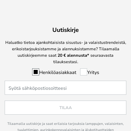
Uutiskirje
Haluatko tietoa ajankohtaisista sisustus- ja valaistustrendeistä,
erikoistarjouksistamme ja alennuksistamme? Tilaamalla
uutiskirjeemme saat
20 € alennusta*
seuraavasta
tilauksestasi.
Henkilöasiakkaat
Yritys
TILAA
Tilaamalla uutiskirje ja saat erilaisia tarjouksia lamppujen, valaisinten,
tuulettimien, aurinkokennovalaisinten ja älykotituotteiden