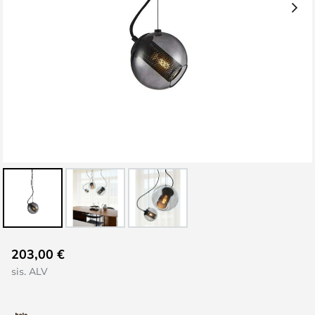
Skip
203,00 €
to
sis. ALV
the
beginning
of