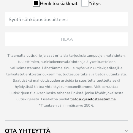
Henkilöasiakkaat
Yritys
TILAA
Tilaamalla uutiskirje ja saat erilaisia tarjouksia lamppujen, valaisinten,
tuulettimien, aurinkokennovalaisinten ja älykotituotteiden
valikoimastamme. Lähetämme sinulle myös vain uutiskirjetilaajille
tarkoitetut erikoistarjouksemme, tuotesuosituksia ja tietoa uutuuksista.
Saat lisäksi mahdollisuuden arvioida ja suositella tuotteita sekä
hyödyllistä tietoa yhteistyökumppaneiltamme. Voit peruuttaa
uutiskirjeen tilauksen koska tahansa linkistä, jonka löydät jokaisesta
uutiskirjeestä. Lisätietoa löydät
tietosuojaselosteestamme
.
*Tilauksen vähimmäisarvo 250 €.
OTA YHTEYTTÄ