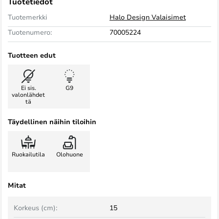
Tuotetiedot
Tuotemerkki
Halo Design Valaisimet
Tuotenumero:
70005224
Tuotteen edut
Ei sis.
G9
valonlähdet
tä
Täydellinen näihin tiloihin
Ruokailutila
Olohuone
Mitat
Korkeus (cm):
15