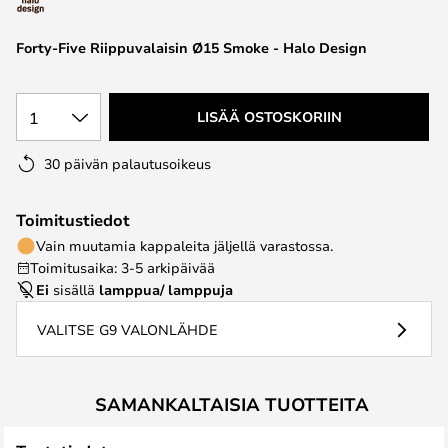
the
images
Forty-Five Riippuvalaisin Ø15 Smoke - Halo Design
gallery
1
LISÄÄ OSTOSKORIIN
30 päivän palautusoikeus
Toimitustiedot
Vain muutamia kappaleita jäljellä varastossa.
Toimitusaika: 3-5 arkipäivää
Ei
sisällä
lamppua/ lamppuja
VALITSE G9 VALONLÄHDE
SAMANKALTAISIA TUOTTEITA