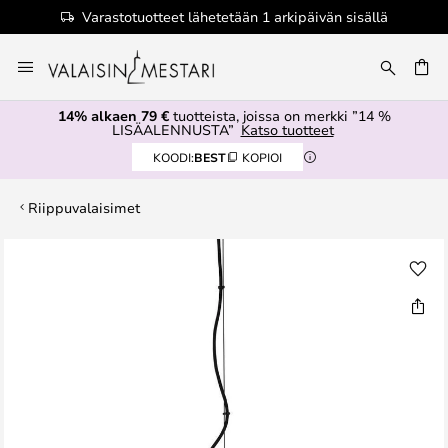
Varastotuotteet lähetetään 1 arkipäivän sisällä
Skip
to
Content
14% alkaen 79 €
tuotteista, joissa on merkki ”14 %
LISÄALENNUSTA”
Katso tuotteet
KOODI:
BEST
KOPIOI
Riippuvalaisimet
Skip
to
the
end
of
the
images
gallery