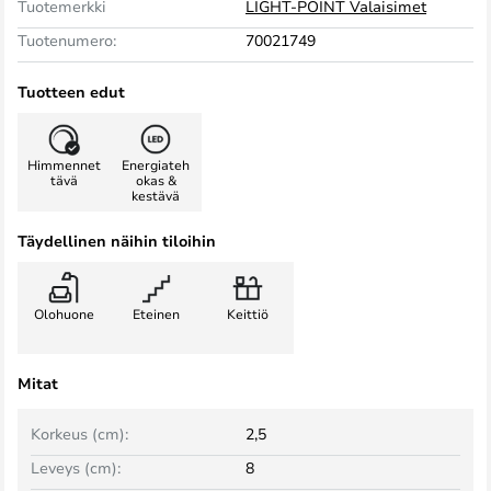
Tuotemerkki
LIGHT-POINT Valaisimet
Tuotenumero:
70021749
Tuotteen edut
Himmennet
Energiateh
tävä
okas &
kestävä
Täydellinen näihin tiloihin
Olohuone
Eteinen
Keittiö
Mitat
Korkeus (cm):
2,5
Leveys (cm):
8