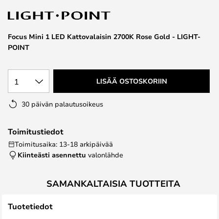
the
images
gallery
Focus Mini 1 LED Kattovalaisin 2700K Rose Gold - LIGHT-
POINT
1
LISÄÄ OSTOSKORIIN
30 päivän palautusoikeus
Toimitustiedot
Toimitusaika: 13-18 arkipäivää
Kiinteästi asennettu
valonlähde
SAMANKALTAISIA TUOTTEITA
Tuotetiedot