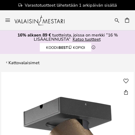
Varastotuotteet lähetetään 1 arkipäivän sisällä
Skip
to
Content
16% alkaen 89 €
tuotteista, joissa on merkki ”16 %
LISÄALENNUSTA”
Katso tuotteet
KOODI:
BEST
KOPIOI
Kattovalaisimet
Skip
to
the
end
of
the
images
gallery