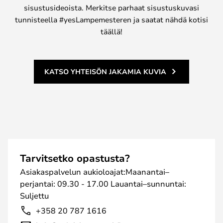
sisustusideoista. Merkitse parhaat sisustuskuvasi
tunnisteella #yesLampemesteren ja saatat nähdä kotisi
täällä!
KATSO YHTEISÖN JAKAMIA KUVIA
Tarvitsetko opastusta?
Asiakaspalvelun aukioloajat:Maanantai–
perjantai: 09.30 - 17.00 Lauantai–sunnuntai:
Suljettu
+358 20 787 1616