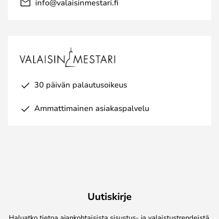
info@valaisinmestari.fi
30 päivän palautusoikeus
Ammattimainen asiakaspalvelu
Uutiskirje
Haluatko tietoa ajankohtaisista sisustus- ja valaistustrendeistä,