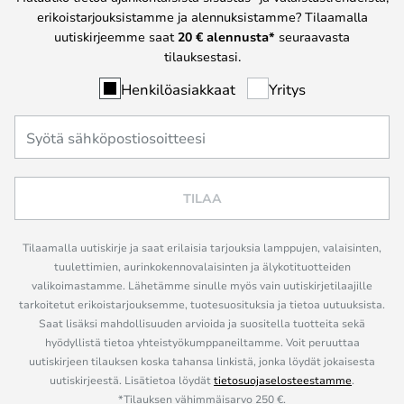
erikoistarjouksistamme ja alennuksistamme? Tilaamalla
uutiskirjeemme saat
20 € alennusta*
seuraavasta
tilauksestasi.
Henkilöasiakkaat
Yritys
TILAA
Tilaamalla uutiskirje ja saat erilaisia tarjouksia lamppujen, valaisinten,
tuulettimien, aurinkokennovalaisinten ja älykotituotteiden
valikoimastamme. Lähetämme sinulle myös vain uutiskirjetilaajille
tarkoitetut erikoistarjouksemme, tuotesuosituksia ja tietoa uutuuksista.
Saat lisäksi mahdollisuuden arvioida ja suositella tuotteita sekä
hyödyllistä tietoa yhteistyökumppaneiltamme. Voit peruuttaa
uutiskirjeen tilauksen koska tahansa linkistä, jonka löydät jokaisesta
uutiskirjeestä. Lisätietoa löydät
tietosuojaselosteestamme
.
*Tilauksen vähimmäisarvo 250 €.