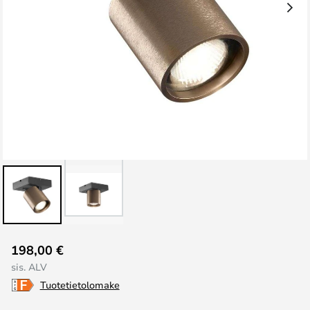
Skip
198,00 €
to
sis. ALV
the
Tuotetietolomake
beginning
of