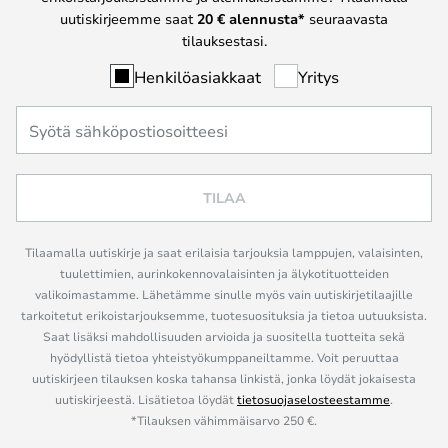
uutiskirjeemme saat
20 € alennusta*
seuraavasta
tilauksestasi.
Henkilöasiakkaat
Yritys
TILAA
Tilaamalla uutiskirje ja saat erilaisia tarjouksia lamppujen, valaisinten,
tuulettimien, aurinkokennovalaisinten ja älykotituotteiden
valikoimastamme. Lähetämme sinulle myös vain uutiskirjetilaajille
tarkoitetut erikoistarjouksemme, tuotesuosituksia ja tietoa uutuuksista.
Saat lisäksi mahdollisuuden arvioida ja suositella tuotteita sekä
hyödyllistä tietoa yhteistyökumppaneiltamme. Voit peruuttaa
uutiskirjeen tilauksen koska tahansa linkistä, jonka löydät jokaisesta
uutiskirjeestä. Lisätietoa löydät
tietosuojaselosteestamme
.
*Tilauksen vähimmäisarvo 250 €.