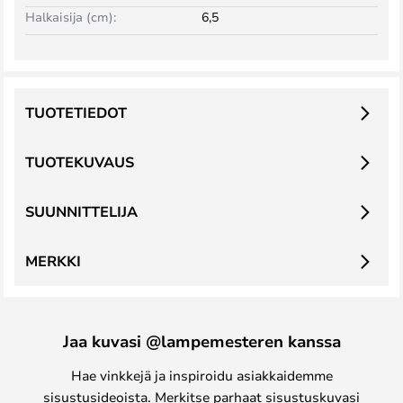
Halkaisija (cm):
6,5
TUOTETIEDOT
TUOTEKUVAUS
SUUNNITTELIJA
MERKKI
Jaa kuvasi @lampemesteren kanssa
Hae vinkkejä ja inspiroidu asiakkaidemme
sisustusideoista. Merkitse parhaat sisustuskuvasi