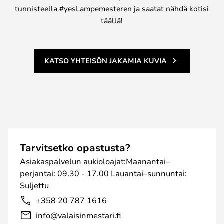
tunnisteella #yesLampemesteren ja saatat nähdä kotisi
täällä!
KATSO YHTEISÖN JAKAMIA KUVIA
Tarvitsetko opastusta?
Asiakaspalvelun aukioloajat:Maanantai–
perjantai: 09.30 - 17.00 Lauantai–sunnuntai:
Suljettu
+358 20 787 1616
info@valaisinmestari.fi