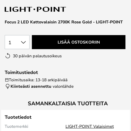
the
images
gallery
Focus 2 LED Kattovalaisin 2700K Rose Gold - LIGHT-POINT
1
LISÄÄ OSTOSKORIIN
30 päivän palautusoikeus
Toimitustiedot
Toimitusaika: 13-18 arkipäivää
Kiinteästi asennettu
valonlähde
SAMANKALTAISIA TUOTTEITA
Tuotetiedot
Tuotemerkki
LIGHT-POINT Valaisimet