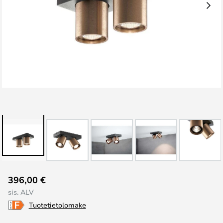
Skip
396,00 €
to
sis. ALV
the
Tuotetietolomake
beginning
of