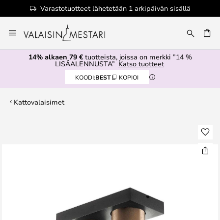
Varastotuotteet lähetetään 1 arkipäivän sisällä
Skip
to
Content
14% alkaen 79 €
tuotteista, joissa on merkki ”14 %
LISÄALENNUSTA”
Katso tuotteet
KOODI:
BEST
KOPIOI
Kattovalaisimet
Skip
to
the
end
of
the
images
gallery