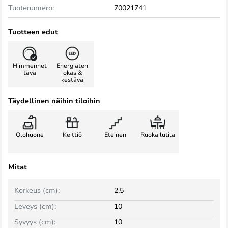
Tuotenumero:
70021741
Tuotteen edut
Himmennet
Energiateh
tävä
okas &
kestävä
Täydellinen näihin tiloihin
Olohuone
Keittiö
Eteinen
Ruokailutila
Mitat
Korkeus (cm):
2,5
Leveys (cm):
10
Syvyys (cm):
10