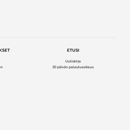
KSET
ETUSI
Uutiskirje
en
30 päivän palautusoikeus