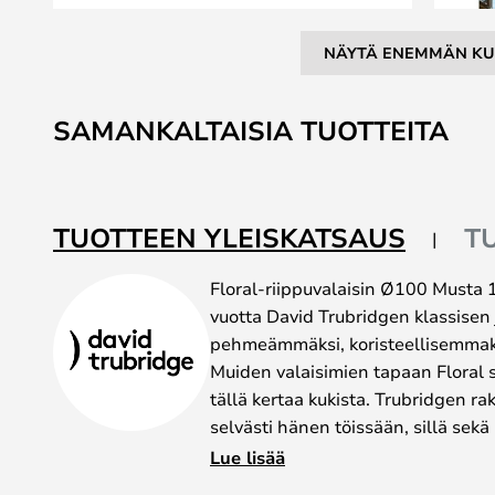
NÄYTÄ ENEMMÄN KU
Skip
to
SAMANKALTAISIA TUOTTEITA
the
beginning
of
the
TUOTTEEN YLEISKATSAUS
T
images
gallery
Floral-riippuvalaisin Ø100 Musta 
vuotta David Trubridgen klassisen 
pehmeämmäksi, koristeellisemmaksi
Muiden valaisimien tapaan Floral s
tällä kertaa kukista. Trubridgen r
selvästi hänen töissään, sillä sek
materiaalinsa ovat peräisin luonno
Lue lisää
Valaisin koostuu 60 samanlaisesta 