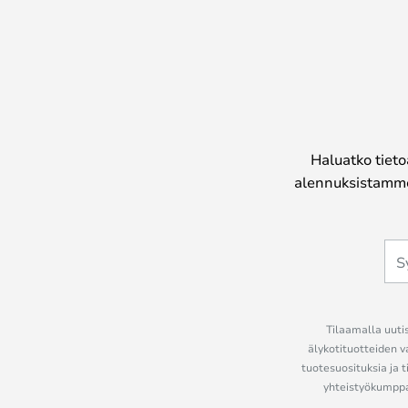
Haluatko tieto
alennuksistamme
Tilaamalla uutis
älykotituotteiden v
tuotesuosituksia ja t
yhteistyökumppan