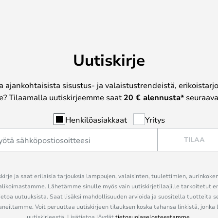
Uutiskirje
a ajankohtaisista sisustus- ja valaistustrendeistä, erikoistar
? Tilaamalla uutiskirjeemme saat
20 € alennusta*
seuraavas
Henkilöasiakkaat
Yritys
TILAA
kirje ja saat erilaisia tarjouksia lamppujen, valaisinten, tuulettimien, aurinkoke
alikoimastamme. Lähetämme sinulle myös vain uutiskirjetilaajille tarkoitetut 
ietoa uutuuksista. Saat lisäksi mahdollisuuden arvioida ja suositella tuotteita s
eiltamme. Voit peruuttaa uutiskirjeen tilauksen koska tahansa linkistä, jonka 
uutiskirjeestä. Lisätietoa löydät
tietosuojaselosteestamme
.