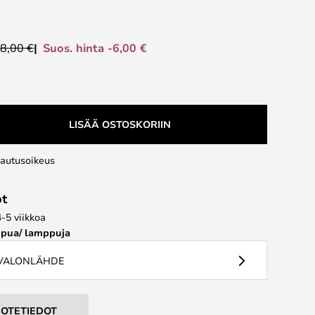
Suos. hinta -6,00 €
8,00 €
LISÄÄ OSTOSKORIIN
lautusoikeus
ot
4-5 viikkoa
pua/ lamppuja
 VALONLÄHDE
UOTETIEDOT