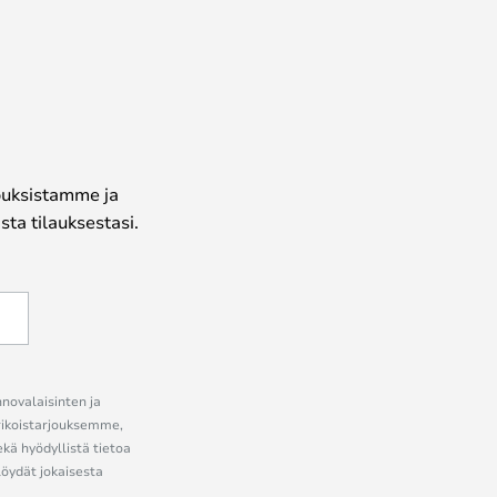
jouksistamme ja
ta tilauksestasi.
nnovalaisinten ja
erikoistarjouksemme,
ekä hyödyllistä tietoa
löydät jokaisesta