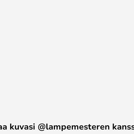
ippuvalaisimeksi. Sijoita lamppu
mään huoneeseen miellyttävää
 luonnon kunnioittaminen toimii
aa kuvasi @lampemesteren kans