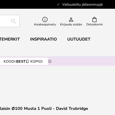
Valtuutettu jälleenmyyjä
ETSI
Asiakaspalvelu
Kirjaudu sisään
Ostoskorini
TEMERKIT
INSPIRAATIO
UUTUUDET
KOODI:
BEST
KOPIOI
alaisin Ø100 Musta 1 Puoli - David Trubridge