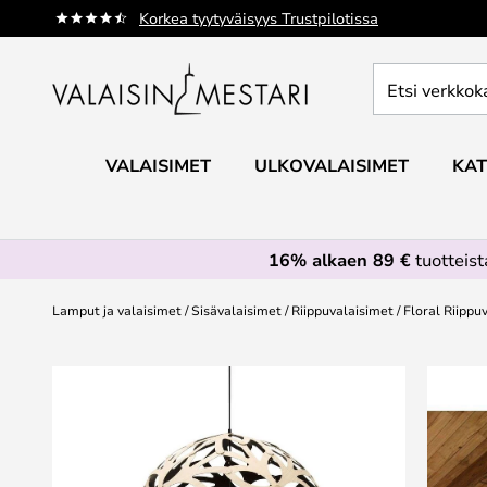
Skip
Korkea tyytyväisyys Trustpilotissa
to
Content
Etsi
verkkokaupan
valikoimasta...
VALAISIMET
ULKOVALAISIMET
KAT
16% alkaen 89 €
tuotteis
Lamput ja valaisimet
Sisävalaisimet
Riippuvalaisimet
Floral Riippu
Skip
to
the
end