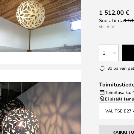
1 512,00 €
Suos. hinta
1 51
sis. ALV
1
30 päivän pa
Toimitustied
Toimitusaika: 
Ei
sisällä
lamp
VALITSE E27
KAIKKI T