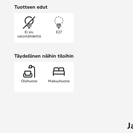
pienillä nitoilla koristeelliseksi ri
Tuotteen edut
ruokapöydän yläpuolelle lähettä
valoa. Kaikissa hänen malleissaan
luovan prosessin perustana...
Ei sis.
E27
valonlähdettä
Täydellinen näihin tiloihin
Olohuone
Makuuhuone
J