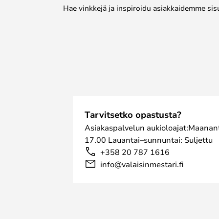
Hae vinkkejä ja inspiroidu asiakkaidemme sis
Tarvitsetko opastusta?
Asiakaspalvelun aukioloajat:Maanant
17.00 Lauantai–sunnuntai: Suljettu
+358 20 787 1616
info@valaisinmestari.fi