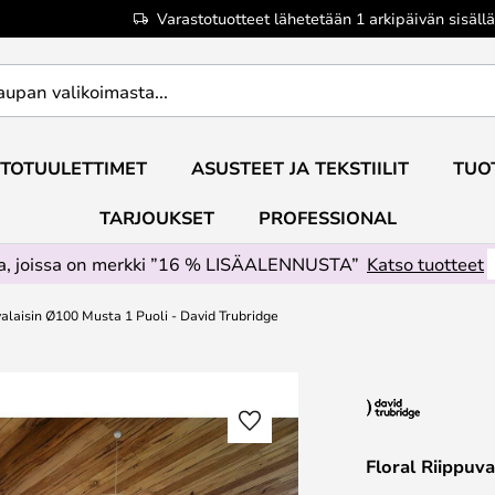
Varastotuotteet lähetetään 1 arkipäivän sisällä
TOTUULETTIMET
ASUSTEET JA TEKSTIILIT
TUO
TARJOUKSET
PROFESSIONAL
ta, joissa on merkki ”16 % LISÄALENNUSTA”
Katso tuotteet
valaisin Ø100 Musta 1 Puoli - David Trubridge
Floral Riippuv