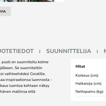
VIA
UOTETIEDOT
SUUNNITTELIJA
1 puoli on suunniteltu kolme
Mitat
jälkeen. Se suunniteltiin
 vaihtoehdoksi Coralille.
Korkeus (cm):
aa inspiraationsa luonnosta -
Halkaisija (cm):
akkaus luontoa kohtaan näkyy
ä hänen mallinsa että
Nettopaino (kg):
sta.
vanerin osasta, jotka on koottu