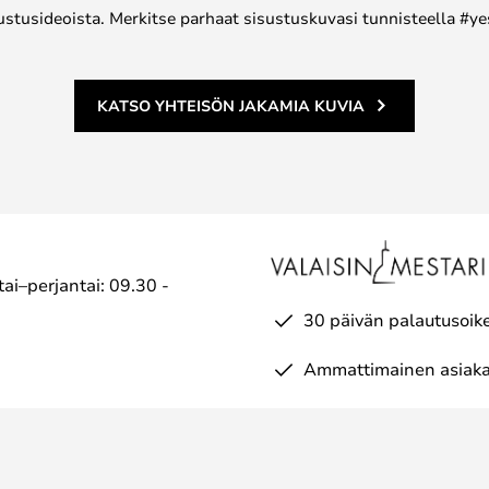
ustusideoista. Merkitse parhaat sisustuskuvasi tunnisteella #ye
KATSO YHTEISÖN JAKAMIA KUVIA
ai–perjantai: 09.30 -
30 päivän palautusoik
Ammattimainen asiaka