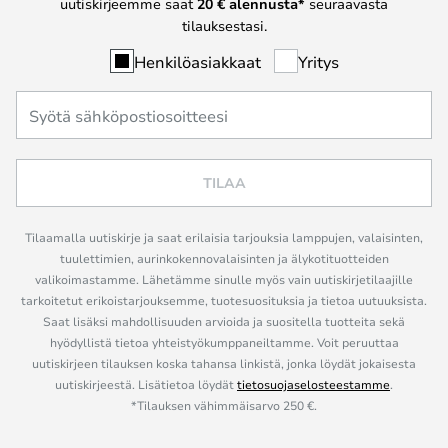
uutiskirjeemme saat
20 € alennusta*
seuraavasta
tilauksestasi.
Henkilöasiakkaat
Yritys
TILAA
Tilaamalla uutiskirje ja saat erilaisia tarjouksia lamppujen, valaisinten,
tuulettimien, aurinkokennovalaisinten ja älykotituotteiden
valikoimastamme. Lähetämme sinulle myös vain uutiskirjetilaajille
tarkoitetut erikoistarjouksemme, tuotesuosituksia ja tietoa uutuuksista.
Saat lisäksi mahdollisuuden arvioida ja suositella tuotteita sekä
hyödyllistä tietoa yhteistyökumppaneiltamme. Voit peruuttaa
uutiskirjeen tilauksen koska tahansa linkistä, jonka löydät jokaisesta
uutiskirjeestä. Lisätietoa löydät
tietosuojaselosteestamme
.
*Tilauksen vähimmäisarvo 250 €.