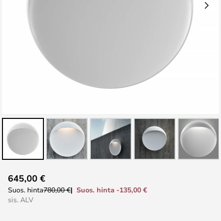
Skip
645,00 €
to
Suos. hinta -135,00 €
Suos. hinta
780,00 €
the
sis. ALV
beginning
of