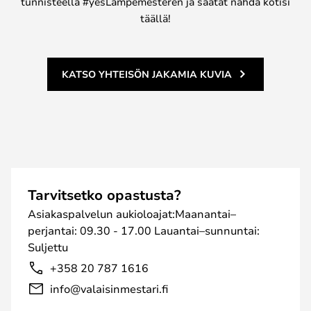
tunnisteella #yesLampemesteren ja saatat nähdä kotisi
täällä!
KATSO YHTEISÖN JAKAMIA KUVIA
Tarvitsetko opastusta?
Asiakaspalvelun aukioloajat:Maanantai–
perjantai: 09.30 - 17.00 Lauantai–sunnuntai:
Suljettu
+358 20 787 1616
info@valaisinmestari.fi