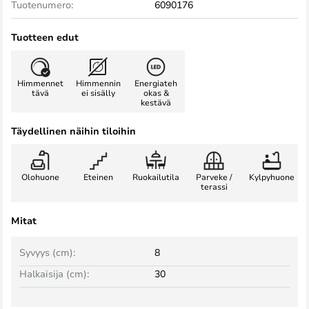
Tuotenumero:
6090176
Tuotteen edut
Himmennet
Himmennin
Energiateh
tävä
ei sisälly
okas &
kestävä
Täydellinen näihin tiloihin
Olohuone
Eteinen
Ruokailutila
Parveke /
Kylpyhuone
terassi
Mitat
Syvyys (cm):
8
Halkaisija (cm):
30