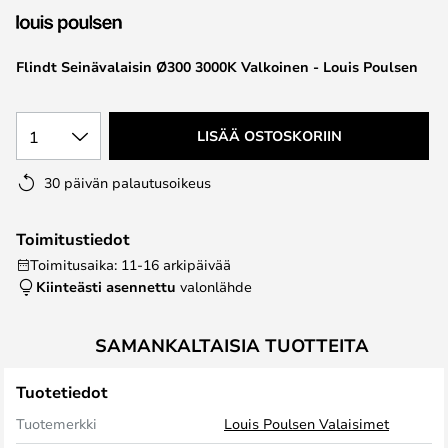
the
images
Flindt Seinävalaisin Ø300 3000K Valkoinen - Louis Poulsen
gallery
1
LISÄÄ OSTOSKORIIN
30 päivän palautusoikeus
Toimitustiedot
Toimitusaika: 11-16 arkipäivää
Kiinteästi asennettu
valonlähde
SAMANKALTAISIA TUOTTEITA
Tuotetiedot
Tuotemerkki
Louis Poulsen Valaisimet