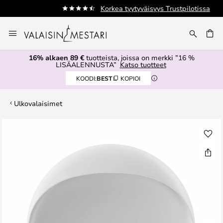
Korkea tyytyväisyys Trustpilotissa
Skip
to
Content
16% alkaen 89 €
tuotteista, joissa on merkki ”16 %
LISÄALENNUSTA”
Katso tuotteet
KOODI:
BEST
KOPIOI
Ulkovalaisimet
Skip
to
the
end
of
the
images
gallery