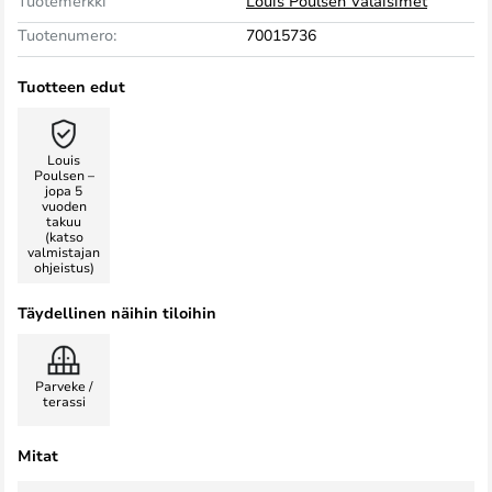
Tuotemerkki
Louis Poulsen Valaisimet
Tuotenumero:
70015736
Tuotteen edut
Louis
Poulsen –
jopa 5
vuoden
takuu
(katso
valmistajan
ohjeistus)
Täydellinen näihin tiloihin
Parveke /
terassi
Mitat