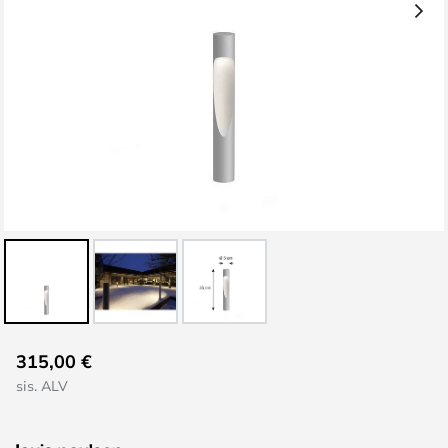
Skip
315,00 €
to
sis. ALV
the
beginning
of