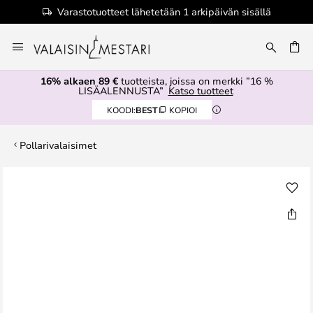
Varastotuotteet lähetetään 1 arkipäivän sisällä
Skip
to
Content
16% alkaen 89 €
tuotteista, joissa on merkki ”16 %
LISÄALENNUSTA”
Katso tuotteet
KOODI:
BEST
KOPIOI
Pollarivalaisimet
Skip
to
the
end
of
the
images
gallery