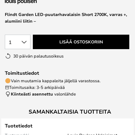
the
images
Flindt Garden LED-puutarhavalaisin Short 2700K, varras +,
gallery
alumiini liitin –
1
LISÄÄ OSTOSKORIIN
30 päivän palautusoikeus
Toimitustiedot
Vain muutamia kappaleita jäljellä varastossa.
Toimitusaika: 3-5 arkipäivää
Kiinteästi asennettu
valonlähde
SAMANKALTAISIA TUOTTEITA
Tuotetiedot