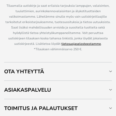
Tilaamalla uutiskirje ja saat erilaisia tarjouksia lamppujen, valaisinten,
tuulettimien, aurinkokennovalaisinten ja älykotituotteiden
valikoimastamme. Lähetämme sinulle myös vain uutiskirjetilaajille
tarkoitetut erikoistarjouksemme, tuotesuosituksia ja tietoa uutuuksista.
Saat lisäksi mahdollisuuden arvioida ja suositella tuotteita sekä
hyödyllistä tietoa yhteistyökumppaneiltamme. Voit peruuttaa
uutiskirjeen tilauksen koska tahansa linkistä, jonka löydät jokaisesta
uutiskirjeestä. Lisätietoa löydät
tietosuojaselosteestamme
.
*Tilauksen vähimmäisarvo 250 €.
OTA YHTEYTTÄ
ASIAKASPALVELU
TOIMITUS JA PALAUTUKSET