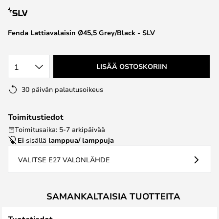
the
images
Fenda Lattiavalaisin Ø45,5 Grey/Black - SLV
gallery
1
LISÄÄ OSTOSKORIIN
30 päivän palautusoikeus
Toimitustiedot
Toimitusaika: 5-7 arkipäivää
Ei
sisällä
lamppua/ lamppuja
VALITSE E27 VALONLÄHDE
SAMANKALTAISIA TUOTTEITA