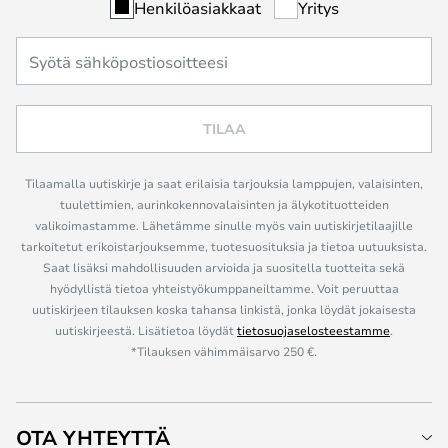
Henkilöasiakkaat
Yritys
TILAA
Tilaamalla uutiskirje ja saat erilaisia tarjouksia lamppujen, valaisinten,
tuulettimien, aurinkokennovalaisinten ja älykotituotteiden
valikoimastamme. Lähetämme sinulle myös vain uutiskirjetilaajille
tarkoitetut erikoistarjouksemme, tuotesuosituksia ja tietoa uutuuksista.
Saat lisäksi mahdollisuuden arvioida ja suositella tuotteita sekä
hyödyllistä tietoa yhteistyökumppaneiltamme. Voit peruuttaa
uutiskirjeen tilauksen koska tahansa linkistä, jonka löydät jokaisesta
uutiskirjeestä. Lisätietoa löydät
tietosuojaselosteestamme
.
*Tilauksen vähimmäisarvo 250 €.
OTA YHTEYTTÄ