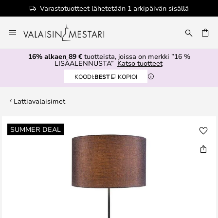
Varastotuotteet lähetetään 1 arkipäivän sisällä
Skip
to
Content
16% alkaen 89 €
tuotteista, joissa on merkki ”16 %
LISÄALENNUSTA”
Katso tuotteet
KOODI:
BEST
KOPIOI
Lattiavalaisimet
Skip
SUMMER DEAL
to
the
end
of
the
images
gallery