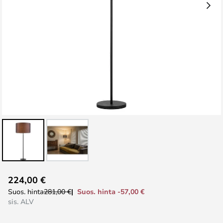
Skip
224,00 €
to
Suos. hinta -57,00 €
Suos. hinta
281,00 €
the
sis. ALV
beginning
of