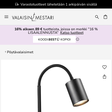
Varastotuotteet lähetetään 1 arkipäivän sisällä
Skip
to
Content
16% alkaen 89 €
tuotteista, joissa on merkki ”16 %
LISÄALENNUSTA”
Katso tuotteet
KOODI:
BEST
KOPIOI
Pöytävalaisimet
Skip
to
the
end
of
the
images
gallery