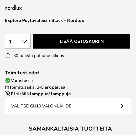
the
images
Explore Pöytävalaisin Black - Nordlux
gallery
1
LISÄÄ OSTOSKORIIN
30 päivän palautusoikeus
Toimitustiedot
Varastossa
Toimitusaika: 3-5 arkipäivää
Ei
sisällä
lamppua/ lamppuja
VALITSE GU10 VALONLÄHDE
SAMANKALTAISIA TUOTTEITA