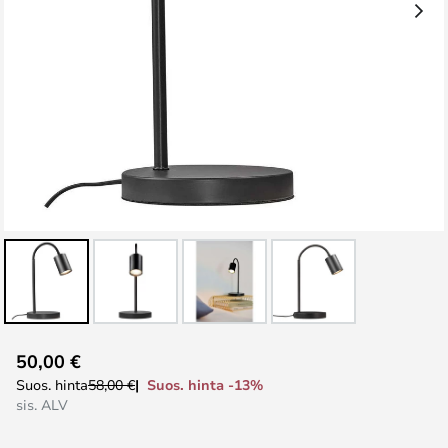
Skip
50,00 €
to
Suos. hinta -13%
Suos. hinta
58,00 €
the
sis. ALV
beginning
of