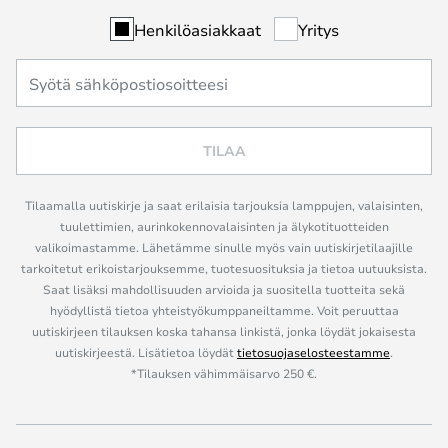
Henkilöasiakkaat
Yritys
TILAA
Tilaamalla uutiskirje ja saat erilaisia tarjouksia lamppujen, valaisinten,
tuulettimien, aurinkokennovalaisinten ja älykotituotteiden
valikoimastamme. Lähetämme sinulle myös vain uutiskirjetilaajille
tarkoitetut erikoistarjouksemme, tuotesuosituksia ja tietoa uutuuksista.
Saat lisäksi mahdollisuuden arvioida ja suositella tuotteita sekä
hyödyllistä tietoa yhteistyökumppaneiltamme. Voit peruuttaa
uutiskirjeen tilauksen koska tahansa linkistä, jonka löydät jokaisesta
uutiskirjeestä. Lisätietoa löydät
tietosuojaselosteestamme
.
*Tilauksen vähimmäisarvo 250 €.