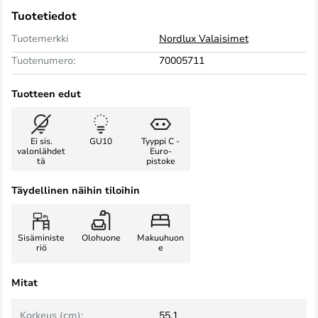
Tuotetiedot
Tuotemerkki
Nordlux Valaisimet
Tuotenumero:
70005711
Tuotteen edut
Ei sis.
GU10
Tyyppi C -
valonlähdet
Euro-
tä
pistoke
Täydellinen näihin tiloihin
Sisäministe
Olohuone
Makuuhuon
riö
e
Mitat
Korkeus (cm):
55,1