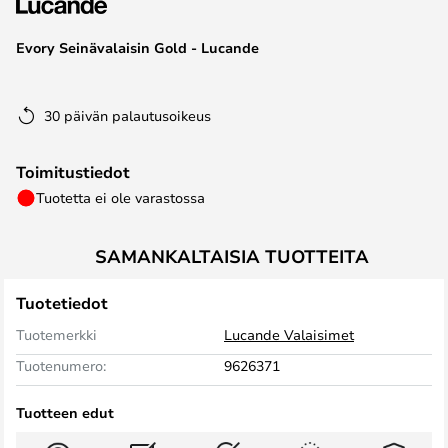
the
images
Evory Seinävalaisin Gold - Lucande
gallery
30 päivän palautusoikeus
Toimitustiedot
Tuotetta ei ole varastossa
SAMANKALTAISIA TUOTTEITA
Tuotetiedot
Tuotemerkki
Lucande Valaisimet
Tuotenumero:
9626371
Tuotteen edut