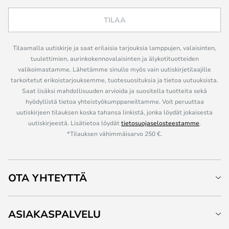
TILAA
Tilaamalla uutiskirje ja saat erilaisia tarjouksia lamppujen, valaisinten,
tuulettimien, aurinkokennovalaisinten ja älykotituotteiden
valikoimastamme. Lähetämme sinulle myös vain uutiskirjetilaajille
tarkoitetut erikoistarjouksemme, tuotesuosituksia ja tietoa uutuuksista.
Saat lisäksi mahdollisuuden arvioida ja suositella tuotteita sekä
hyödyllistä tietoa yhteistyökumppaneiltamme. Voit peruuttaa
uutiskirjeen tilauksen koska tahansa linkistä, jonka löydät jokaisesta
uutiskirjeestä. Lisätietoa löydät
tietosuojaselosteestamme
.
*Tilauksen vähimmäisarvo 250 €.
OTA YHTEYTTÄ
ASIAKASPALVELU