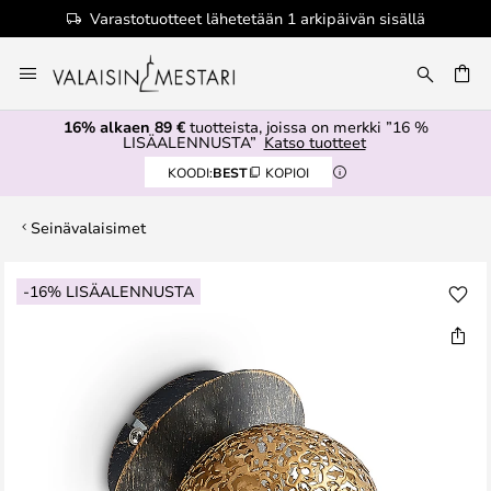
Varastotuotteet lähetetään 1 arkipäivän sisällä
Skip
to
Content
16% alkaen 89 €
tuotteista, joissa on merkki ”16 %
LISÄALENNUSTA”
Katso tuotteet
KOODI:
BEST
KOPIOI
Seinävalaisimet
Skip
-16% LISÄALENNUSTA
to
the
end
of
the
images
gallery