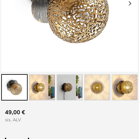
Skip
49,00 €
to
sis. ALV
the
beginning
of