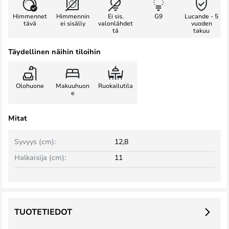
Himmennet
Himmennin
Ei sis.
G9
Lucande - 5
tävä
ei sisälly
valonlähdet
vuoden
tä
takuu
Täydellinen näihin tiloihin
Olohuone
Makuuhuon
Ruokailutila
e
Mitat
Syvyys (cm):
12,8
Halkaisija (cm):
11
TUOTETIEDOT