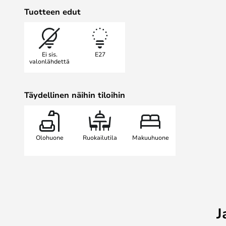
hanhenhöyhenistä, jotka muuten he
Tuotteen edut
tyynyihin. Aina kun Umage ostaa hö
höyhenet ovat peräisin kuolleista 
teurastettu EU:n säädösten mukais
Ei sis.
E27
keitetään, kuivataan ja käsitellään
valonlähdettä
kauniita Eos-lamppuja. Umage kesk
eläinten hyvinvointiin, joten voit
Täydellinen näihin tiloihin
omallatunnolla!
Huomaa! Jos tuotteen arvo on heiken
sitä on käytetty), sitä ei voi palautt
Olohuone
Ruokailutila
Makuuhuone
J