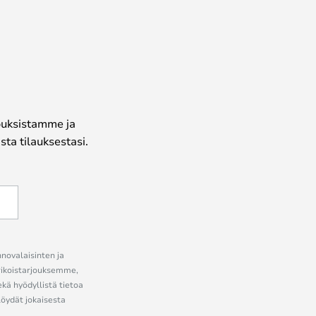
jouksistamme ja
ta tilauksestasi.
nnovalaisinten ja
erikoistarjouksemme,
ekä hyödyllistä tietoa
löydät jokaisesta