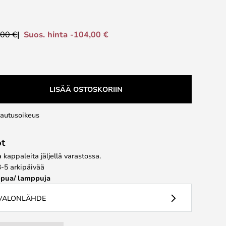
Suos. hinta -104,00 €
,00 €
LISÄÄ OSTOSKORIIN
lautusoikeus
ot
kappaleita jäljellä varastossa.
3-5 arkipäivää
pua/ lamppuja
 VALONLÄHDE