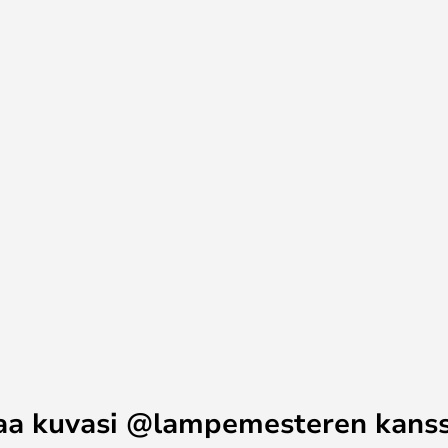
itetään pois tai käytetään
yheniä, se varmistaa, että kaikki
hanhista ja että hanhet on
esti. Kaikki höyhenet pestään,
 ennen kuin niistä valmistetaan
ittyy vahvasti ympäristöön ja
 ostaa Eos-lampun hyvällä
tynyt (eli jos tuote on koottu tai
aa!
aa kuvasi @lampemesteren kans