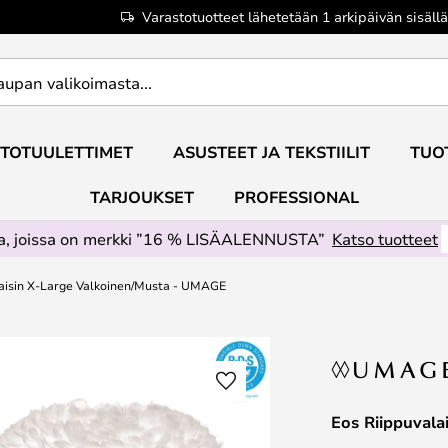
Varastotuotteet lähetetään 1 arkipäivän sisällä
TOTUULETTIMET
ASUSTEET JA TEKSTIILIT
TUO
TARJOUKSET
PROFESSIONAL
ta, joissa on merkki ”16 % LISÄALENNUSTA”
Katso tuotteet
laisin X-Large Valkoinen/Musta - UMAGE
Eos Riippuval