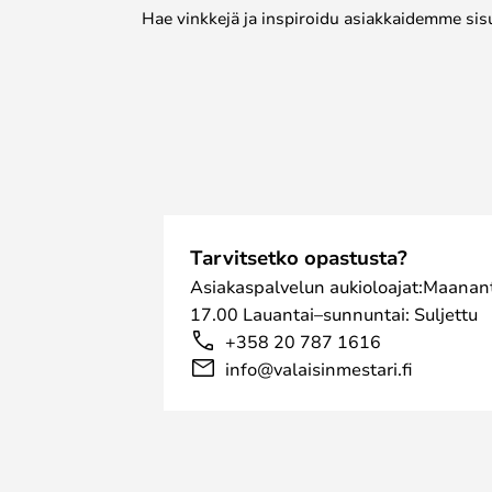
Hae vinkkejä ja inspiroidu asiakkaidemme sis
Tarvitsetko opastusta?
Asiakaspalvelun aukioloajat:Maanant
17.00 Lauantai–sunnuntai: Suljettu
+358 20 787 1616
info@valaisinmestari.fi