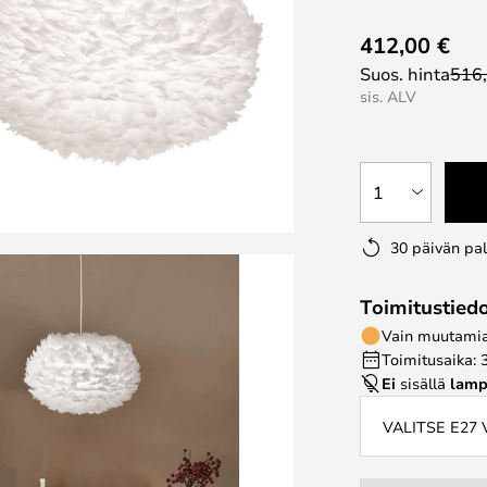
412,00 €
Suos. hinta
516
sis. ALV
1
30 päivän pa
Toimitustied
Vain muutamia 
Toimitusaika: 
Ei
sisällä
lamp
VALITSE E27