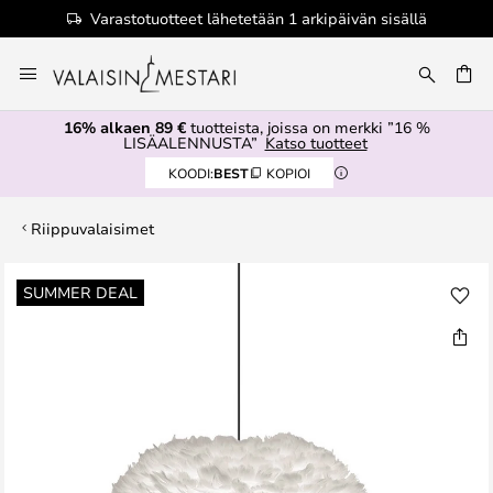
Varastotuotteet lähetetään 1 arkipäivän sisällä
Skip
to
Content
16% alkaen 89 €
tuotteista, joissa on merkki ”16 %
LISÄALENNUSTA”
Katso tuotteet
KOODI:
BEST
KOPIOI
Riippuvalaisimet
Skip
SUMMER DEAL
to
the
end
of
the
images
gallery