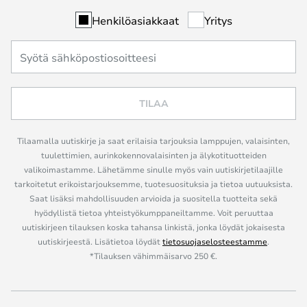
Henkilöasiakkaat
Yritys
TILAA
Tilaamalla uutiskirje ja saat erilaisia tarjouksia lamppujen, valaisinten,
tuulettimien, aurinkokennovalaisinten ja älykotituotteiden
valikoimastamme. Lähetämme sinulle myös vain uutiskirjetilaajille
tarkoitetut erikoistarjouksemme, tuotesuosituksia ja tietoa uutuuksista.
Saat lisäksi mahdollisuuden arvioida ja suositella tuotteita sekä
hyödyllistä tietoa yhteistyökumppaneiltamme. Voit peruuttaa
uutiskirjeen tilauksen koska tahansa linkistä, jonka löydät jokaisesta
uutiskirjeestä. Lisätietoa löydät
tietosuojaselosteestamme
.
*Tilauksen vähimmäisarvo 250 €.