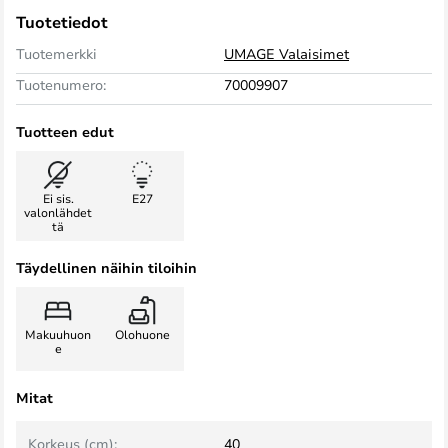
Tuotetiedot
Tuotemerkki
UMAGE Valaisimet
Tuotenumero:
70009907
Tuotteen edut
Ei sis.
E27
valonlähdet
tä
Täydellinen näihin tiloihin
Makuuhuon
Olohuone
e
Mitat
Korkeus (cm):
40