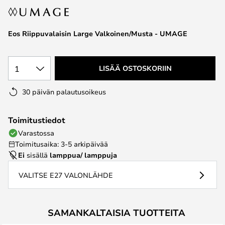
the
images
Eos Riippuvalaisin Large Valkoinen/Musta - UMAGE
gallery
1
LISÄÄ OSTOSKORIIN
30 päivän palautusoikeus
Toimitustiedot
Varastossa
Toimitusaika: 3-5 arkipäivää
Ei
sisällä
lamppua/ lamppuja
VALITSE E27 VALONLÄHDE
SAMANKALTAISIA TUOTTEITA