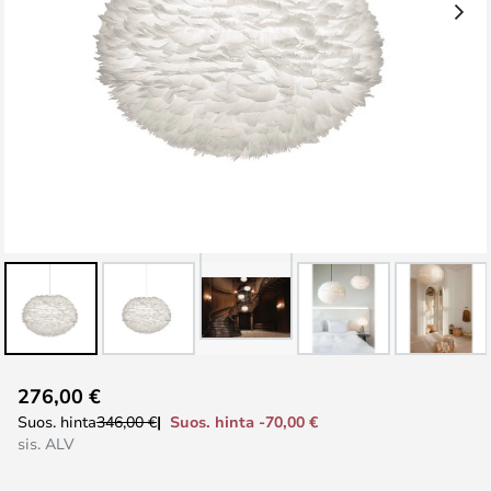
Skip
276,00 €
to
Suos. hinta -70,00 €
Suos. hinta
346,00 €
the
sis. ALV
beginning
of