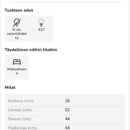
Tuotteen edut
Ei sis.
E27
valonlähdet
tä
Täydellinen näihin tiloihin
Makuuhuon
e
Mitat
Korkeus (cm):
16
Leveys (cm):
52
Syvyys (cm):
44
Halkaisija (cm):
44