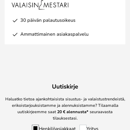
30 päivän palautusoikeus
Ammattimainen asiakaspalvelu
Uutiskirje
Haluatko tietoa ajankohtaisista sisustus- ja valaistustrendeistä,
erikoistarjouksistamme ja alennuksistamme? Tilaamalla
uutiskirjeemme saat
20 € alennusta*
seuraavasta
tilauksestasi.
Henkilöasiakkaat
Yritys