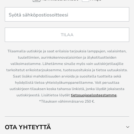
TILAA
Tilaamalla uutiskirje ja saat erilaisia tarjouksia lamppujen, valaisinten,
tuulettimien, aurinkokennovalaisinten ja älykotituotteiden
valikoimastamme. Lähetämme sinulle myös vain uutiskirjetilaajille
tarkoitetut erikoistarjouksemme, tuotesuosituksia ja tietoa uutuuksista.
Saat lisäksi mahdollisuuden arvioida ja suositella tuotteita sekä
hyödyllistä tietoa yhteistyökumppaneiltamme. Voit peruuttaa
uutiskirjeen tilauksen koska tahansa linkistä, jonka löydät jokaisesta
uutiskirjeestä. Lisätietoa löydät
tietosuojaselosteestamme
.
*Tilauksen vähimmäisarvo 250 €.
OTA YHTEYTTÄ