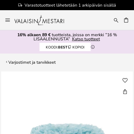
Varastotuotteet lähetetään 1 arkipäivän sisällä
Skip
to
Content
16% alkaen 89 €
tuotteista, joissa on merkki ”16 %
LISÄALENNUSTA”
Katso tuotteet
KOODI:
BEST
KOPIOI
Varjostimet ja tarvikkeet
Skip
to
the
end
of
the
images
gallery