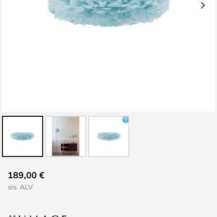
Skip
189,00 €
to
sis. ALV
the
beginning
of