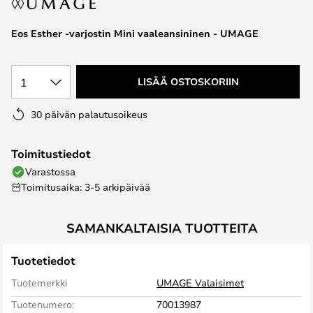
the
images
Eos Esther -varjostin Mini vaaleansininen - UMAGE
gallery
1
LISÄÄ OSTOSKORIIN
30 päivän palautusoikeus
Toimitustiedot
Varastossa
Toimitusaika: 3-5 arkipäivää
SAMANKALTAISIA TUOTTEITA
Tuotetiedot
Tuotemerkki
UMAGE Valaisimet
Tuotenumero:
70013987