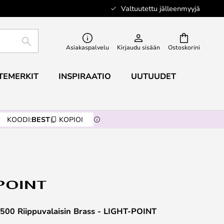
Valtuutettu jälleenmyyjä
ETSI
Asiakaspalvelu
Kirjaudu sisään
Ostoskorini
TEMERKIT
INSPIRAATIO
UUTUUDET
KOODI:
BEST
KOPIOI
500 Riippuvalaisin Brass - LIGHT-POINT