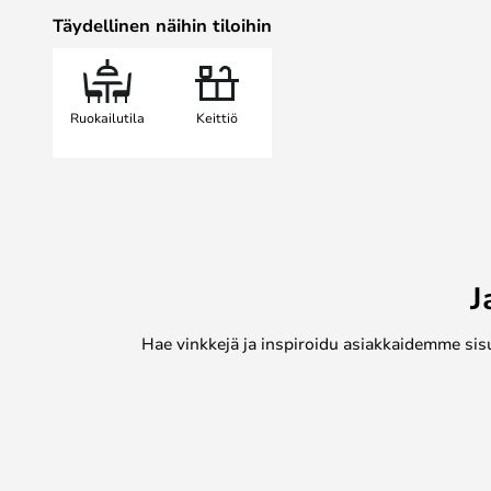
väriä. Siinä on myös Casambi-him
Täydellinen näihin tiloihin
ohjattu. Voit säätää valoa tarpei
avulla, joka on ladattavissa ilmaise
Muuta kuin pelkkä lamppu?
Ruokailutila
Keittiö
Valitettavasti et voi synkronoida 
avulla. Voit kuitenkin ryhmitellä 
ohjata sillä tavoin useita lamppuj
pyöreinä ja lineaarisina versioina
koosta.
J
Hae vinkkejä ja inspiroidu asiakkaidemme sis