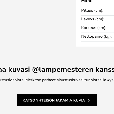
Mitat
mennin, joka on Bluetooth-
desi mukaan Casambi-sovelluksen
Pituus (cm):
ksi.
Leveys (cm):
Korkeus (cm):
ja ohjata lamppuja tunnistimen
lamppuja Casambi-sovelluksessa ja
Nettopaino (kg):
a samanaikaisesti. ja löydä Edge
, puhumattakaan eri muodoista ja
aa kuvasi @lampemesteren kans
ustusideoista. Merkitse parhaat sisustuskuvasi tunnisteella #ye
KATSO YHTEISÖN JAKAMIA KUVIA