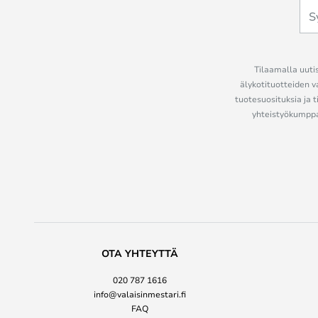
Tilaamalla uutis
älykotituotteiden v
tuotesuosituksia ja t
yhteistyökumppan
OTA YHTEYTTÄ
020 787 1616
info@valaisinmestari.fi
FAQ