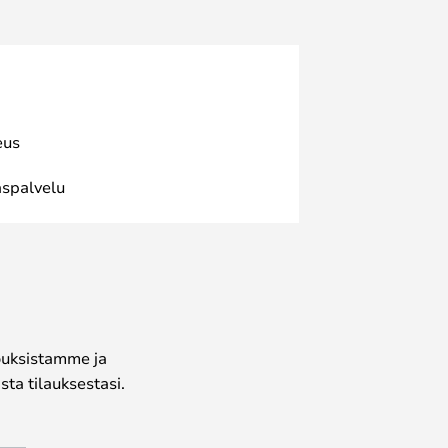
eus
spalvelu
jouksistamme ja
ta tilauksestasi.