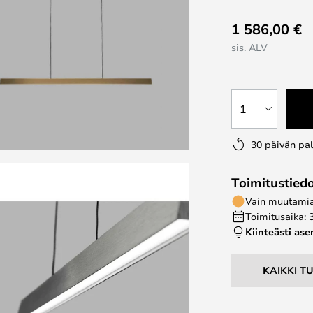
1 586,00 €
sis. ALV
1
30 päivän pa
Toimitustied
Vain muutamia 
Toimitusaika: 
Kiinteästi as
KAIKKI T