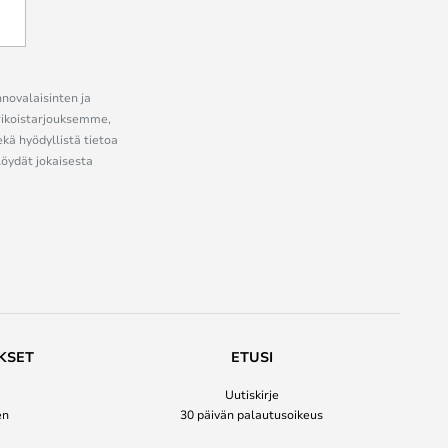
nnovalaisinten ja
erikoistarjouksemme,
ekä hyödyllistä tietoa
löydät jokaisesta
KSET
ETUSI
Uutiskirje
en
30 päivän palautusoikeus