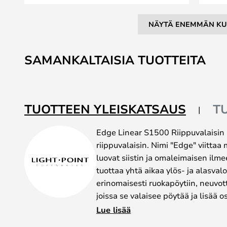
NÄYTÄ ENEMMÄN KU
Skip
to
SAMANKALTAISIA TUOTTEITA
the
beginning
of
the
TUOTTEEN YLEISKATSAUS
T
images
gallery
Edge Linear S1500 Riippuvalaisin 
riippuvalaisin. Nimi "Edge" viittaa 
luovat siistin ja omaleimaisen il
tuottaa yhtä aikaa ylös- ja alasvalo
erinomaisesti ruokapöytiin, neuvott
joissa se valaisee pöytää ja lisää
Riippuvalaisimessa on sisäänraken
Lue lisää
avulla valo voidaan kytkeä päälle/p