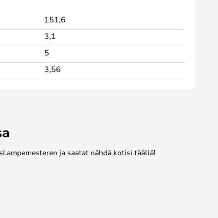
151,6
3,1
5
3,56
sa
sLampemesteren ja saatat nähdä kotisi täällä!