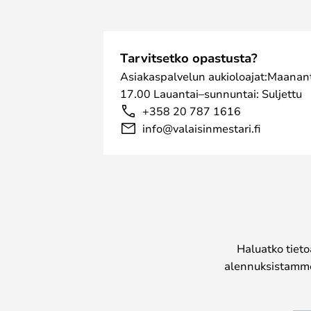
Tarvitsetko opastusta?
Asiakaspalvelun aukioloajat:Maanant
17.00 Lauantai–sunnuntai: Suljettu
+358 20 787 1616
info@valaisinmestari.fi
Haluatko tieto
alennuksistamme