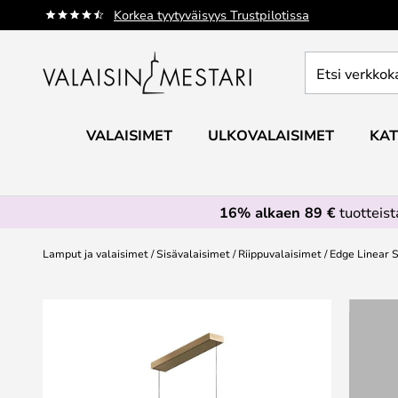
Skip
Korkea tyytyväisyys Trustpilotissa
to
Content
Etsi
verkkokaupan
valikoimasta...
VALAISIMET
ULKOVALAISIMET
KAT
16% alkaen 89 €
tuotteis
Lamput ja valaisimet
Sisävalaisimet
Riippuvalaisimet
Edge Linear S
Skip
to
the
end