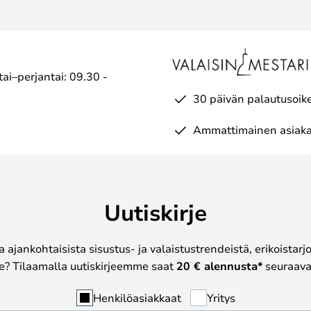
ai–perjantai: 09.30 -
30 päivän palautusoik
Ammattimainen asiaka
Uutiskirje
a ajankohtaisista sisustus- ja valaistustrendeistä, erikoistar
? Tilaamalla uutiskirjeemme saat
20 € alennusta*
seuraavas
Henkilöasiakkaat
Yritys