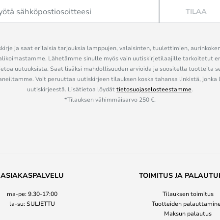
TILAA
kirje ja saat erilaisia tarjouksia lamppujen, valaisinten, tuulettimien, aurinkoke
alikoimastamme. Lähetämme sinulle myös vain uutiskirjetilaajille tarkoitetut 
ietoa uutuuksista. Saat lisäksi mahdollisuuden arvioida ja suositella tuotteita s
eiltamme. Voit peruuttaa uutiskirjeen tilauksen koska tahansa linkistä, jonka 
uutiskirjeestä. Lisätietoa löydät
tietosuojaselosteestamme
.
*Tilauksen vähimmäisarvo 250 €.
ASIAKASPALVELU
TOIMITUS JA PALAUTU
ma-pe: 9.30-17:00
Tilauksen toimitus
la-su: SULJETTU
Tuotteiden palauttamin
Maksun palautus