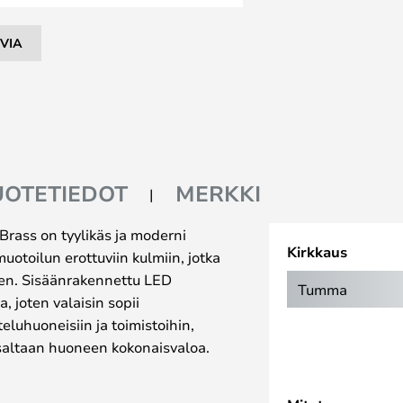
VIA
UOTETIEDOT
MERKKI
Brass on tyylikäs ja moderni
Kirkkaus
muotoilun erottuviin kulmiin, jotka
meen. Sisäänrakennettu LED
Tumma
a, joten valaisin sopii
eluhuoneisiin ja toimistoihin,
 osaltaan huoneen kokonaisvaloa.
nettu kosketustunnistin, jonka
ois, säätää kirkkautta ja vaihtaa