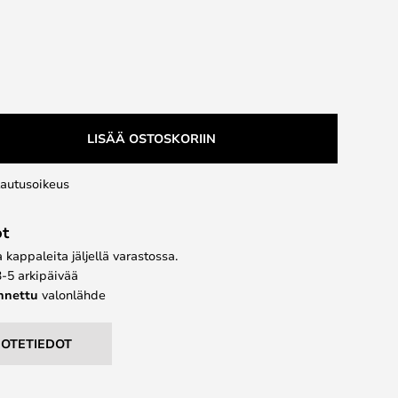
LISÄÄ OSTOSKORIIN
lautusoikeus
ot
kappaleita jäljellä varastossa.
3-5 arkipäivää
ennettu
valonlähde
UOTETIEDOT