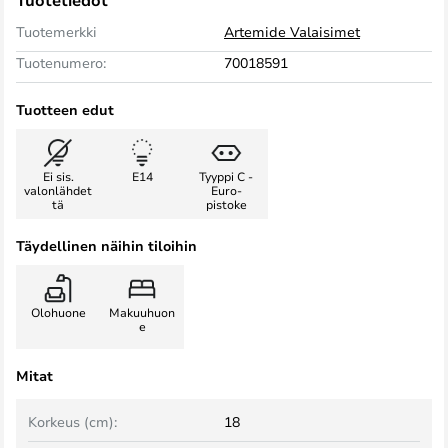
Tuotetiedot
Tuotemerkki
Artemide Valaisimet
Tuotenumero:
70018591
Tuotteen edut
Ei sis.
E14
Tyyppi C -
valonlähdet
Euro-
tä
pistoke
Täydellinen näihin tiloihin
Olohuone
Makuuhuon
e
Mitat
Korkeus (cm):
18