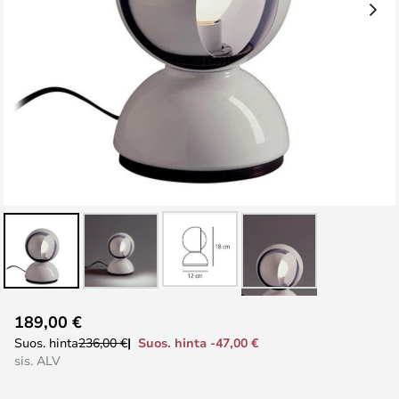
Skip
189,00 €
to
Suos. hinta -47,00 €
Suos. hinta
236,00 €
the
sis. ALV
beginning
of