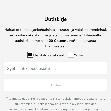
Uutiskirje
Haluatko tietoa ajankohtaisista sisustus- ja valaistustrendeistä,
erikoistarjouksistamme ja alennuksistamme? Tilaamalla
uutiskirjeemme saat
20 € alennusta*
seuraavasta
tilauksestasi.
Henkilöasiakkaat
Yritys
TILAA
Tilaamalla uutiskirje ja saat erilaisia tarjouksia lamppujen, valaisinten,
tuulettimien, aurinkokennovalaisinten ja älykotituotteiden
valikoimastamme. Lähetämme sinulle myös vain uutiskirjetilaajille