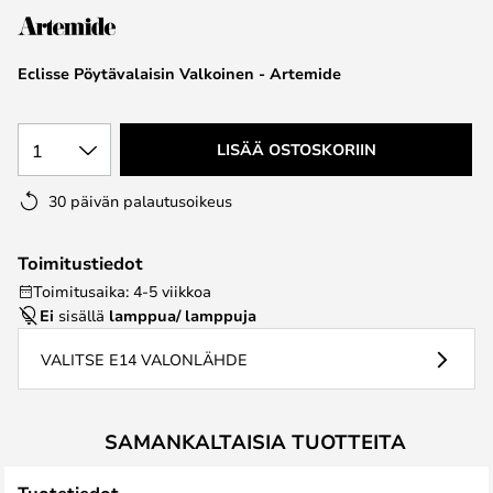
the
images
Eclisse Pöytävalaisin Valkoinen - Artemide
gallery
1
LISÄÄ OSTOSKORIIN
30 päivän palautusoikeus
Toimitustiedot
Toimitusaika: 4-5 viikkoa
Ei
sisällä
lamppua/ lamppuja
VALITSE E14 VALONLÄHDE
SAMANKALTAISIA TUOTTEITA