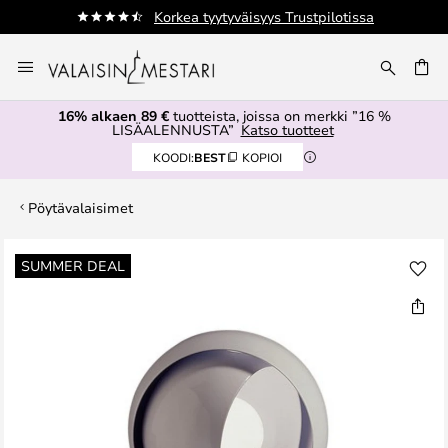
Korkea tyytyväisyys Trustpilotissa
Skip
to
Content
16% alkaen 89 €
tuotteista, joissa on merkki ”16 %
LISÄALENNUSTA”
Katso tuotteet
KOODI:
BEST
KOPIOI
Pöytävalaisimet
Skip
SUMMER DEAL
to
the
end
of
the
images
gallery