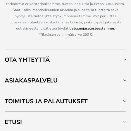
tarkoitetut erikoistarjouksemme, tuotesuosituksia ja tietoa uutuuksista.
Saat lisäksi mahdollisuuden arvioida ja suositella tuotteita sekä
hyödyllistä tietoa yhteistyökumppaneiltamme. Voit peruuttaa
uutiskirjeen tilauksen koska tahansa linkistä, jonka löydät jokaisesta
uutiskirjeestä. Lisätietoa löydät
tietosuojaselosteestamme
.
*Tilauksen vähimmäisarvo 250 €.
OTA YHTEYTTÄ
ASIAKASPALVELU
TOIMITUS JA PALAUTUKSET
ETUSI