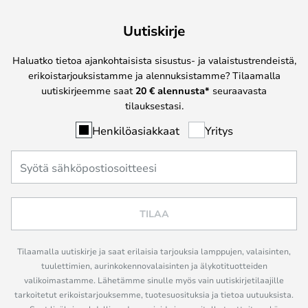
Uutiskirje
Haluatko tietoa ajankohtaisista sisustus- ja valaistustrendeistä,
erikoistarjouksistamme ja alennuksistamme? Tilaamalla
uutiskirjeemme saat
20 € alennusta*
seuraavasta
tilauksestasi.
Henkilöasiakkaat
Yritys
TILAA
Tilaamalla uutiskirje ja saat erilaisia tarjouksia lamppujen, valaisinten,
tuulettimien, aurinkokennovalaisinten ja älykotituotteiden
valikoimastamme. Lähetämme sinulle myös vain uutiskirjetilaajille
tarkoitetut erikoistarjouksemme, tuotesuosituksia ja tietoa uutuuksista.