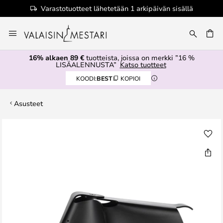
Varastotuotteet lähetetään 1 arkipäivän sisällä
Skip
to
Content
16% alkaen 89 €
tuotteista, joissa on merkki ”16 %
LISÄALENNUSTA”
Katso tuotteet
KOODI:
BEST
KOPIOI
Asusteet
Skip
to
the
end
of
the
images
gallery