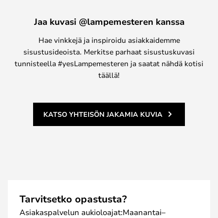
Jaa kuvasi @lampemesteren kanssa
Hae vinkkejä ja inspiroidu asiakkaidemme
sisustusideoista. Merkitse parhaat sisustuskuvasi
tunnisteella #yesLampemesteren ja saatat nähdä kotisi
täällä!
KATSO YHTEISÖN JAKAMIA KUVIA
Tarvitsetko opastusta?
Asiakaspalvelun aukioloajat:Maanantai–