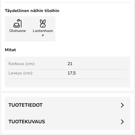
Täydellinen näihin tiloihin
Olohuone
Lastenhuon
e
Mitat
Korkeus (cm):
21
Leveys (cm):
17,5
TUOTETIEDOT
TUOTEKUVAUS