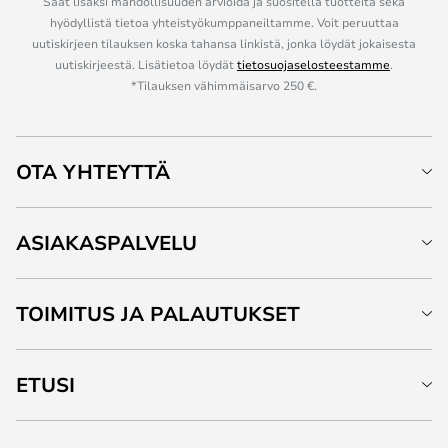
Saat lisäksi mahdollisuuden arvioida ja suositella tuotteita sekä
hyödyllistä tietoa yhteistyökumppaneiltamme. Voit peruuttaa
uutiskirjeen tilauksen koska tahansa linkistä, jonka löydät jokaisesta
uutiskirjeestä. Lisätietoa löydät
tietosuojaselosteestamme
.
*Tilauksen vähimmäisarvo 250 €.
OTA YHTEYTTÄ
ASIAKASPALVELU
TOIMITUS JA PALAUTUKSET
ETUSI