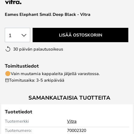
the
images
Eames Elephant Small Deep Black - Vitra
gallery
1
LISÄÄ OSTOSKORIIN
30 päivän palautusoikeus
Toimitustiedot
Vain muutamia kappaleita jäljellä varastossa.
Toimitusaika: 3-5 arkipäivää
SAMANKALTAISIA TUOTTEITA
Tuotetiedot
Tuotemerkki
Vitra
Tuotenumero:
70002320