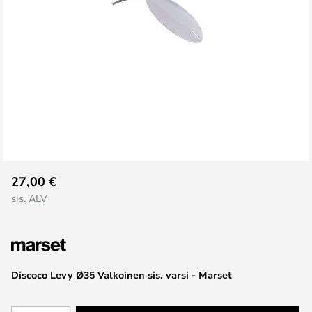
Skip
27,00 €
to
sis. ALV
the
beginning
of
the
images
Discoco Levy Ø35 Valkoinen sis. varsi - Marset
gallery