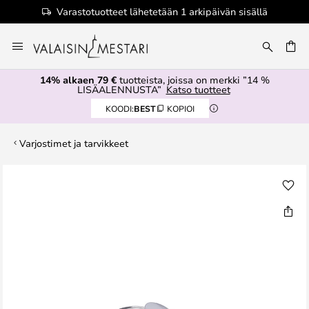
Varastotuotteet lähetetään 1 arkipäivän sisällä
Skip
to
Content
14% alkaen 79 €
tuotteista, joissa on merkki ”14 %
LISÄALENNUSTA”
Katso tuotteet
KOODI:
BEST
KOPIOI
Varjostimet ja tarvikkeet
Skip
to
the
end
of
the
images
gallery