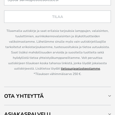
TILAA
Tilaamalla uutiskirje ja saat erilaisia tarjouksia lamppujen, valaisinten,
tuulettimien, aurinkokennovalaisinten ja älykotituotteiden
valikoimastamme. Lähetämme sinulle myös vain uutiskirjetilaajille
tarkoitetut erikoistarjouksemme, tuotesuosituksia ja tietoa uutuuksista.
Saat lisäksi mahdollisuuden arvioida ja suositella tuotteita sekä
hyödyllistä tietoa yhteistyökumppaneiltamme. Voit peruuttaa
uutiskirjeen tilauksen koska tahansa linkistä, jonka löydät jokaisesta
uutiskirjeestä. Lisätietoa löydät
tietosuojaselosteestamme
.
*Tilauksen vähimmäisarvo 250 €.
OTA YHTEYTTÄ
ASIAKASPALVELU