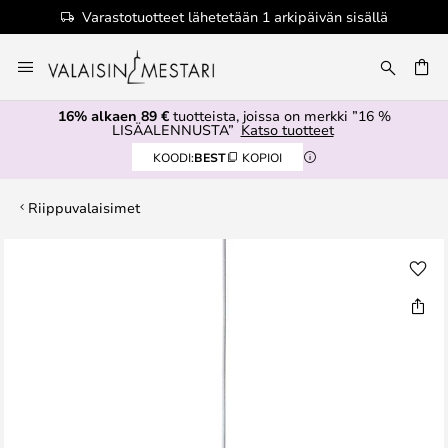
Varastotuotteet lähetetään 1 arkipäivän sisällä
Skip
to
Content
16% alkaen 89 €
tuotteista, joissa on merkki ”16 %
LISÄALENNUSTA”
Katso tuotteet
KOODI:
BEST
KOPIOI
Riippuvalaisimet
Skip
to
the
end
of
the
images
gallery