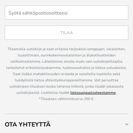
TILAA
Tilaamalla uutiskirje ja saat erilaisia tarjouksia lamppujen, valaisinten,
tuulettimien, aurinkokennovalaisinten ja älykotituotteiden
valikoimastamme. Lähetämme sinulle myös vain uutiskirjetilaajille
tarkoitetut erikoistarjouksemme, tuotesuosituksia ja tietoa uutuuksista.
Saat lisäksi mahdollisuuden arvioida ja suositella tuotteita sekä
hyödyllistä tietoa yhteistyökumppaneiltamme. Voit peruuttaa
uutiskirjeen tilauksen koska tahansa linkistä, jonka löydät jokaisesta
uutiskirjeestä. Lisätietoa löydät
tietosuojaselosteestamme
.
*Tilauksen vähimmäisarvo 250 €.
OTA YHTEYTTÄ