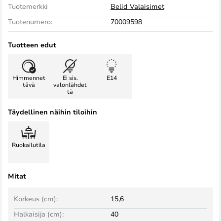
Tuotemerkki
Belid Valaisimet
Tuotenumero:
70009598
Tuotteen edut
Himmennet
Ei sis.
E14
tävä
valonlähdet
tä
Täydellinen näihin tiloihin
Ruokailutila
Mitat
Korkeus (cm):
15,6
Halkaisija (cm):
40