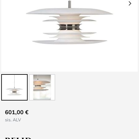
Skip
601,00 €
to
sis. ALV
the
beginning
of