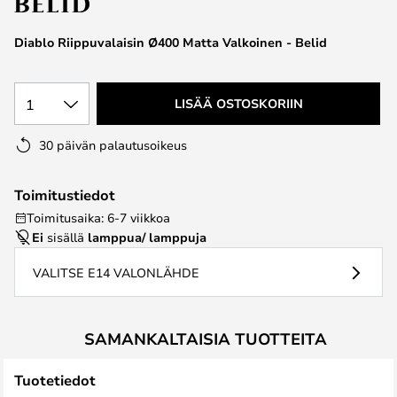
the
images
Diablo Riippuvalaisin Ø400 Matta Valkoinen - Belid
gallery
1
LISÄÄ OSTOSKORIIN
30 päivän palautusoikeus
Toimitustiedot
Toimitusaika: 6-7 viikkoa
Ei
sisällä
lamppua/ lamppuja
VALITSE E14 VALONLÄHDE
SAMANKALTAISIA TUOTTEITA
Tuotetiedot