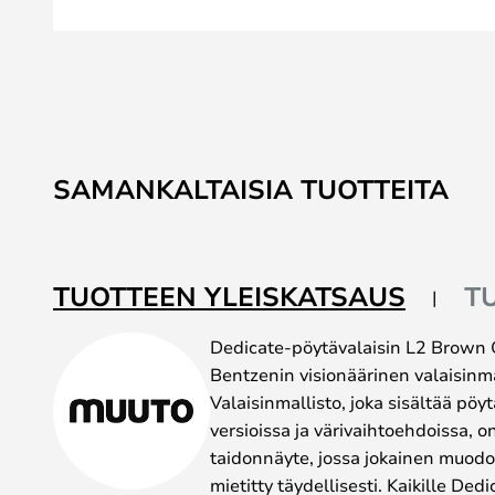
Skip
to
SAMANKALTAISIA TUOTTEITA
the
beginning
of
the
TUOTTEEN YLEISKATSAUS
T
images
gallery
Dedicate-pöytävalaisin L2 Brown
Bentzenin visionäärinen valaisinm
Valaisinmallisto, joka sisältää pöyt
versioissa ja värivaihtoehdoissa, o
taidonnäyte, jossa jokainen muodo
mietitty täydellisesti. Kaikille Ded