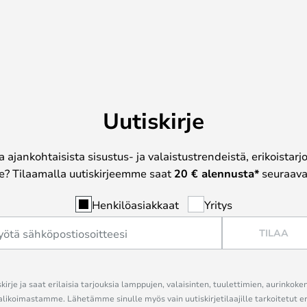
Uutiskirje
a ajankohtaisista sisustus- ja valaistustrendeistä, erikoistar
? Tilaamalla uutiskirjeemme saat
20 € alennusta*
seuraavas
Henkilöasiakkaat
Yritys
TILAA
kirje ja saat erilaisia tarjouksia lamppujen, valaisinten, tuulettimien, aurinkoke
alikoimastamme. Lähetämme sinulle myös vain uutiskirjetilaajille tarkoitetut 