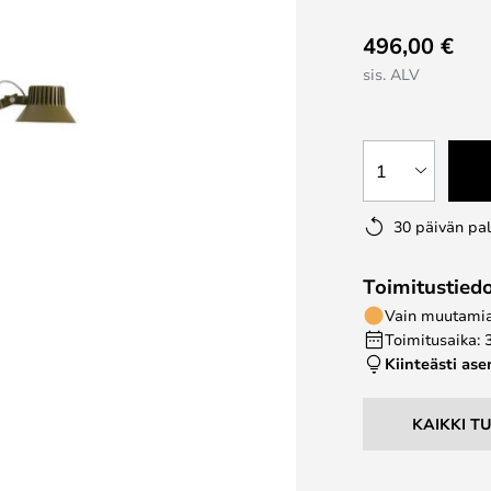
496,00 €
sis. ALV
1
30 päivän pa
Toimitustied
Vain muutamia 
Toimitusaika: 
Kiinteästi as
KAIKKI T