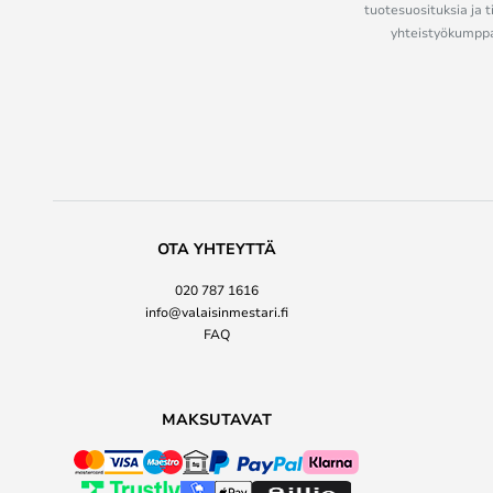
tuotesuosituksia ja t
yhteistyökumppan
OTA YHTEYTTÄ
020 787 1616
info@valaisinmestari.fi
FAQ
MAKSUTAVAT