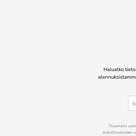
Haluatko tieto
alennuksistamme
Tilaamalla uutis
älykotituotteiden v