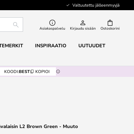
Valtuutettu jälleenmyyjä
ETSI
Asiakaspalvelu
Kirjaudu sisään
Ostoskorini
TEMERKIT
INSPIRAATIO
UUTUUDET
KOODI:
BEST
KOPIOI
ävalaisin L2 Brown Green - Muuto