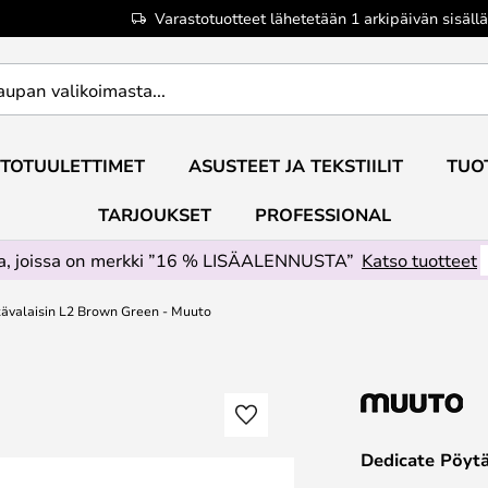
Varastotuotteet lähetetään 1 arkipäivän sisällä
TOTUULETTIMET
ASUSTEET JA TEKSTIILIT
TUO
TARJOUKSET
PROFESSIONAL
ta, joissa on merkki ”16 % LISÄALENNUSTA”
Katso tuotteet
ävalaisin L2 Brown Green - Muuto
Dedicate Pöyt