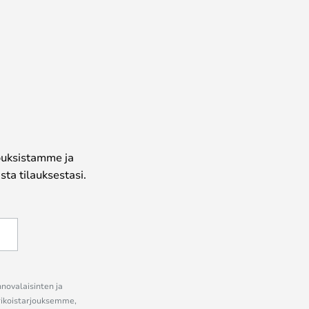
jouksistamme ja
ta tilauksestasi.
nnovalaisinten ja
erikoistarjouksemme,