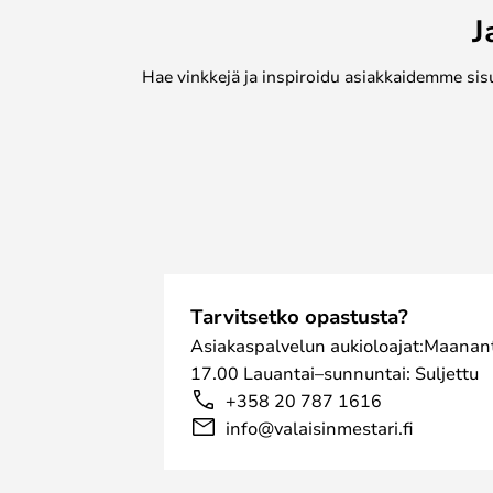
J
Hae vinkkejä ja inspiroidu asiakkaidemme sis
Tarvitsetko opastusta?
Asiakaspalvelun aukioloajat:Maanant
17.00 Lauantai–sunnuntai: Suljettu
+358 20 787 1616
info@valaisinmestari.fi