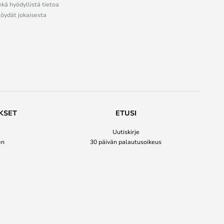
ekä hyödyllistä tietoa
löydät jokaisesta
KSET
ETUSI
Uutiskirje
en
30 päivän palautusoikeus