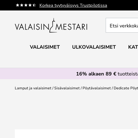
Skip
Korkea tyytyväisyys Trustpilotissa
to
Content
Etsi
verkkokaupan
valikoimasta...
VALAISIMET
ULKOVALAISIMET
KAT
16% alkaen 89 €
tuotteis
Lamput ja valaisimet
Sisävalaisimet
Pöytävalaisimet
Dedicate Pöyt
Skip
to
the
end