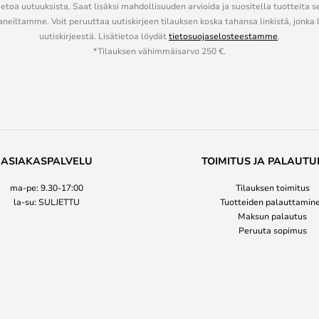
ietoa uutuuksista. Saat lisäksi mahdollisuuden arvioida ja suositella tuotteita s
eiltamme. Voit peruuttaa uutiskirjeen tilauksen koska tahansa linkistä, jonka 
uutiskirjeestä. Lisätietoa löydät
tietosuojaselosteestamme
.
*Tilauksen vähimmäisarvo 250 €.
ASIAKASPALVELU
TOIMITUS JA PALAUTU
ma-pe: 9.30-17:00
Tilauksen toimitus
la-su: SULJETTU
Tuotteiden palauttamin
Maksun palautus
Peruuta sopimus