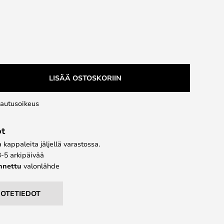
LISÄÄ OSTOSKORIIN
lautusoikeus
ot
kappaleita jäljellä varastossa.
3-5 arkipäivää
ennettu
valonlähde
UOTETIEDOT