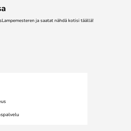
sa
sLampemesteren ja saatat nähdä kotisi täällä!
eus
spalvelu