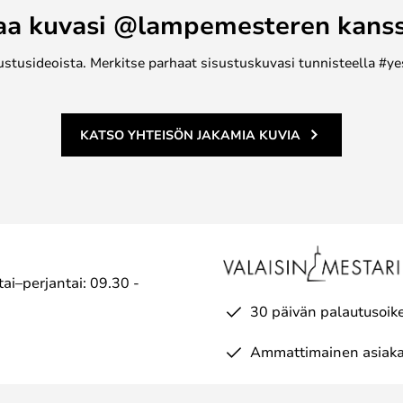
aa kuvasi @lampemesteren kans
ustusideoista. Merkitse parhaat sisustuskuvasi tunnisteella #ye
KATSO YHTEISÖN JAKAMIA KUVIA
ai–perjantai: 09.30 -
30 päivän palautusoik
Ammattimainen asiaka