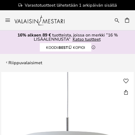
Varastotuotteet lähetetään 1 arkipäivän sisällä
Skip
to
Content
16% alkaen 89 €
tuotteista, joissa on merkki ”16 %
LISÄALENNUSTA”
Katso tuotteet
KOODI:
BEST
KOPIOI
Riippuvalaisimet
Skip
to
the
end
of
the
images
gallery