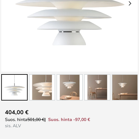
Skip
404,00 €
to
Suos. hinta -97,00 €
Suos. hinta
501,00 €
the
sis. ALV
beginning
of