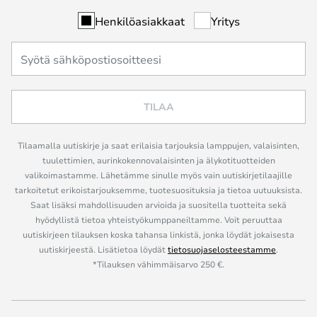
Henkilöasiakkaat
Yritys
TILAA
Tilaamalla uutiskirje ja saat erilaisia tarjouksia lamppujen, valaisinten,
tuulettimien, aurinkokennovalaisinten ja älykotituotteiden
valikoimastamme. Lähetämme sinulle myös vain uutiskirjetilaajille
tarkoitetut erikoistarjouksemme, tuotesuosituksia ja tietoa uutuuksista.
Saat lisäksi mahdollisuuden arvioida ja suositella tuotteita sekä
hyödyllistä tietoa yhteistyökumppaneiltamme. Voit peruuttaa
uutiskirjeen tilauksen koska tahansa linkistä, jonka löydät jokaisesta
uutiskirjeestä. Lisätietoa löydät
tietosuojaselosteestamme
.
*Tilauksen vähimmäisarvo 250 €.