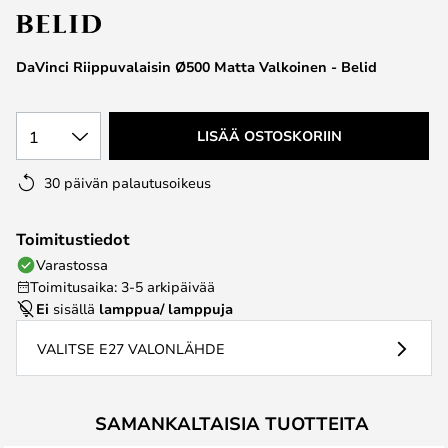
the
images
DaVinci Riippuvalaisin Ø500 Matta Valkoinen - Belid
gallery
1
LISÄÄ OSTOSKORIIN
30 päivän palautusoikeus
Toimitustiedot
Varastossa
Toimitusaika: 3-5 arkipäivää
Ei
sisällä
lamppua/ lamppuja
VALITSE E27 VALONLÄHDE
SAMANKALTAISIA TUOTTEITA