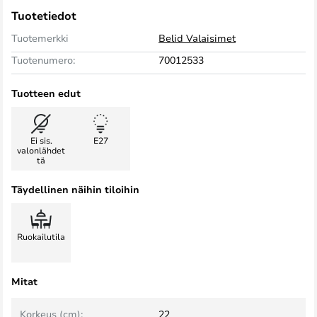
Tuotetiedot
Tuotemerkki
Belid Valaisimet
Tuotenumero:
70012533
Tuotteen edut
Ei sis.
E27
valonlähdet
tä
Täydellinen näihin tiloihin
Ruokailutila
Mitat
Korkeus (cm):
22