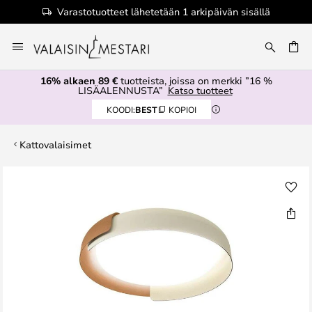
Varastotuotteet lähetetään 1 arkipäivän sisällä
Skip
to
Content
16% alkaen 89 €
tuotteista, joissa on merkki ”16 %
LISÄALENNUSTA”
Katso tuotteet
KOODI:
BEST
KOPIOI
Kattovalaisimet
Skip
to
the
end
of
the
images
gallery