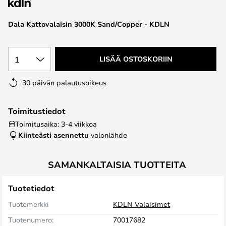
the
images
Dala Kattovalaisin 3000K Sand/Copper - KDLN
gallery
1
LISÄÄ OSTOSKORIIN
30 päivän palautusoikeus
Toimitustiedot
Toimitusaika: 3-4 viikkoa
Kiinteästi asennettu
valonlähde
SAMANKALTAISIA TUOTTEITA
Tuotetiedot
Tuotemerkki
KDLN Valaisimet
Tuotenumero:
70017682