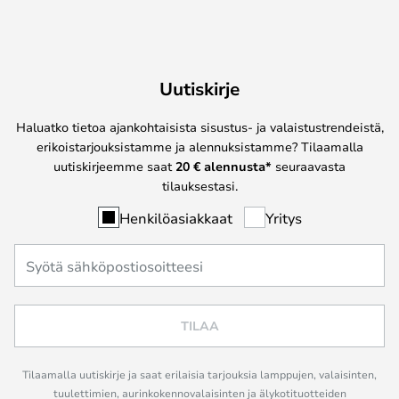
Uutiskirje
Haluatko tietoa ajankohtaisista sisustus- ja valaistustrendeistä,
erikoistarjouksistamme ja alennuksistamme? Tilaamalla
uutiskirjeemme saat
20 € alennusta*
seuraavasta
tilauksestasi.
Henkilöasiakkaat
Yritys
TILAA
Tilaamalla uutiskirje ja saat erilaisia tarjouksia lamppujen, valaisinten,
tuulettimien, aurinkokennovalaisinten ja älykotituotteiden