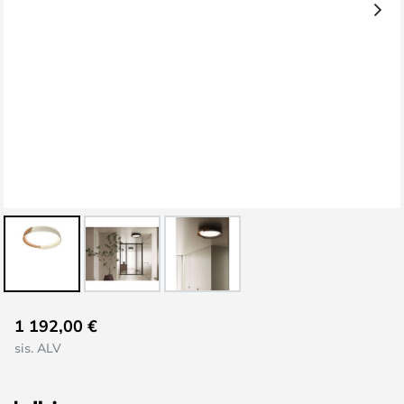
Skip
1 192,00 €
to
sis. ALV
the
beginning
of