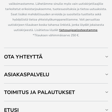
valikoimastamme. Lähetämme sinulle myös vain uutiskirjetilaajille
tarkoitetut erikoistarjouksemme, tuotesuosituksia ja tietoa uutuuksista.
Saat lisäksi mahdollisuuden arvioida ja suositella tuotteita sekä
hyödyllistä tietoa yhteistyökumppaneiltamme. Voit peruuttaa
uutiskirjeen tilauksen koska tahansa linkistä, jonka löydät jokaisesta
uutiskirjeestä. Lisätietoa löydät
tietosuojaselosteestamme
.
*Tilauksen vähimmäisarvo 250 €.
OTA YHTEYTTÄ
ASIAKASPALVELU
TOIMITUS JA PALAUTUKSET
ETUSI