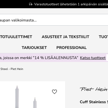
Varastotuotteet lähetetään 1 arkipäivän sisällä
TOTUULETTIMET
ASUSTEET JA TEKSTIILIT
TUO
TARJOUKSET
PROFESSIONAL
ta, joissa on merkki ”14 % LISÄALENNUSTA”
Katso tuotteet
 Steel - Piet Hein
Cuff Stainless 