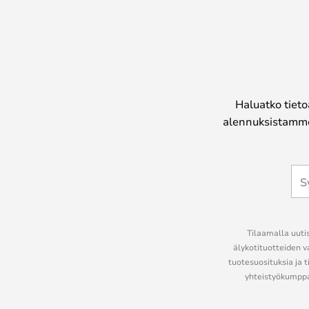
Haluatko tieto
alennuksistamme
Tilaamalla uutis
älykotituotteiden v
tuotesuosituksia ja t
yhteistyökumppan