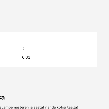
2
0,01
sa
sLampemesteren ja saatat nähdä kotisi täällä!