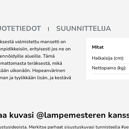
UOTETIEDOT
SUUNNITTELIJA
ksestä valmistettu mansetti on
Mitat
pidikkeisiin, erityisesti jos ne on
iikennöidyille alueille. Tämä
Halkaisija (cm):
umattomasta teräksestä, mikä
Nettopaino (kg):
ikkään ulkonäön. Hopeanvärinen
man ja tyylikkään lisän, ja kestävä
iselta ja varmistaa niiden
 täydellisesti kynttilöille, joiden
onipuolinen valinta moniin Piet
a sitten päivittää nykyiset
aa kuvasi @lampemesteren kans
vain luotettavan varaosan, tämä
iisi. Tee valaistuksestasi sekä
ustusideoista. Merkitse parhaat sisustuskuvasi tunnisteella #ye
öllisen ratkaisun avulla.