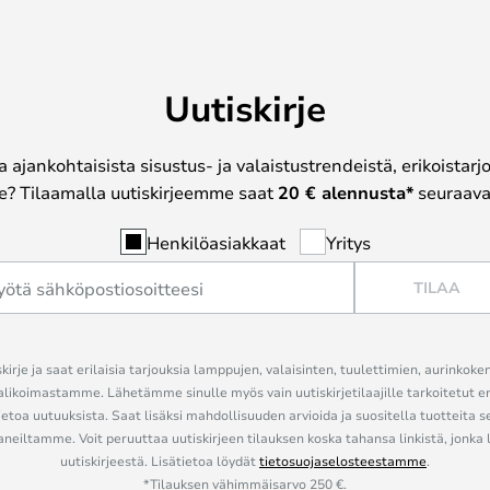
Uutiskirje
a ajankohtaisista sisustus- ja valaistustrendeistä, erikoistar
? Tilaamalla uutiskirjeemme saat
20 € alennusta*
seuraavas
Henkilöasiakkaat
Yritys
TILAA
kirje ja saat erilaisia tarjouksia lamppujen, valaisinten, tuulettimien, aurinkoke
alikoimastamme. Lähetämme sinulle myös vain uutiskirjetilaajille tarkoitetut 
ietoa uutuuksista. Saat lisäksi mahdollisuuden arvioida ja suositella tuotteita s
eiltamme. Voit peruuttaa uutiskirjeen tilauksen koska tahansa linkistä, jonka 
uutiskirjeestä. Lisätietoa löydät
tietosuojaselosteestamme
.
*Tilauksen vähimmäisarvo 250 €.