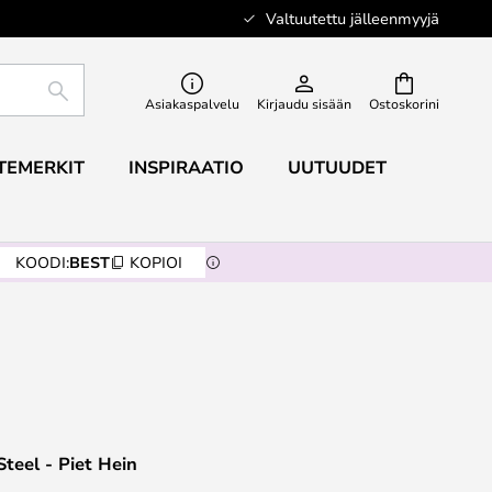
Valtuutettu jälleenmyyjä
ETSI
Asiakaspalvelu
Kirjaudu sisään
Ostoskorini
TEMERKIT
INSPIRAATIO
UUTUUDET
KOODI:
BEST
KOPIOI
Steel - Piet Hein