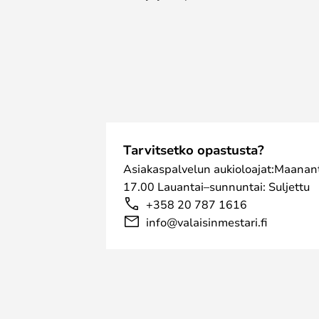
Tarvitsetko opastusta?
Asiakaspalvelun aukioloajat:Maanant
17.00 Lauantai–sunnuntai: Suljettu
+358 20 787 1616
info@valaisinmestari.fi