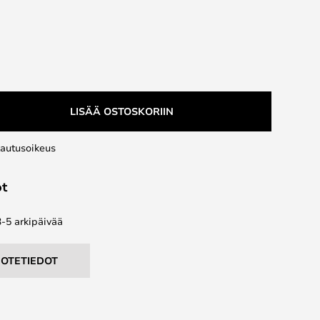
LISÄÄ OSTOSKORIIN
lautusoikeus
ot
3-5 arkipäivää
UOTETIEDOT