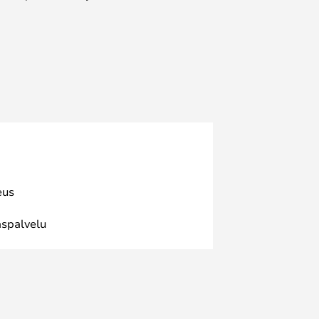
eus
spalvelu