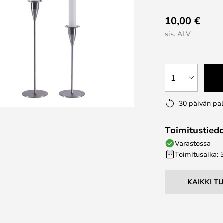
10,00 €
sis. ALV
1
30 päivän pa
Toimitustied
Varastossa
Toimitusaika: 
KAIKKI T