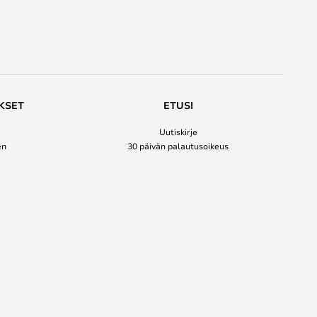
KSET
ETUSI
Uutiskirje
en
30 päivän palautusoikeus