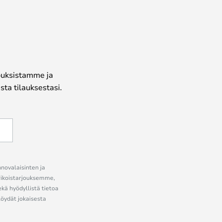
jouksistamme ja
ta tilauksestasi.
nnovalaisinten ja
erikoistarjouksemme,
ekä hyödyllistä tietoa
löydät jokaisesta