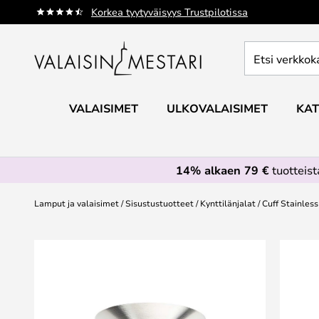
Skip
Korkea tyytyväisyys Trustpilotissa
to
Content
Etsi
verkkokaupan
valikoimasta...
VALAISIMET
ULKOVALAISIMET
KAT
14% alkaen 79 €
tuotteis
Lamput ja valaisimet
Sisustustuotteet
Kynttilänjalat
Cuff Stainless
Skip
to
the
end