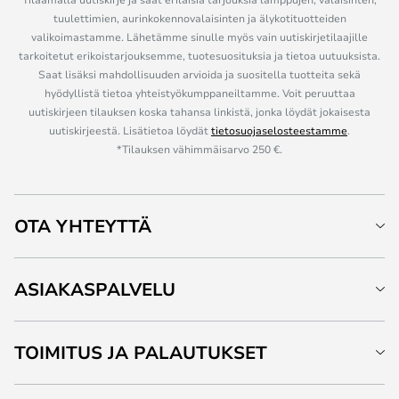
tuulettimien, aurinkokennovalaisinten ja älykotituotteiden
valikoimastamme. Lähetämme sinulle myös vain uutiskirjetilaajille
tarkoitetut erikoistarjouksemme, tuotesuosituksia ja tietoa uutuuksista.
Saat lisäksi mahdollisuuden arvioida ja suositella tuotteita sekä
hyödyllistä tietoa yhteistyökumppaneiltamme. Voit peruuttaa
uutiskirjeen tilauksen koska tahansa linkistä, jonka löydät jokaisesta
uutiskirjeestä. Lisätietoa löydät
tietosuojaselosteestamme
.
*Tilauksen vähimmäisarvo 250 €.
OTA YHTEYTTÄ
ASIAKASPALVELU
TOIMITUS JA PALAUTUKSET