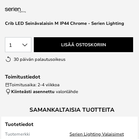
the
images
gallery
Crib LED Seinävalaisin M IP44 Chrome - Serien Lighting
1
LISÄÄ OSTOSKORIIN
30 päivän palautusoikeus
Toimitustiedot
Toimitusaika: 2-4 viikkoa
Kiinteästi asennettu
valonlähde
SAMANKALTAISIA TUOTTEITA
Tuotetiedot
Tuotemerkki
Serien Lighting Valaisimet