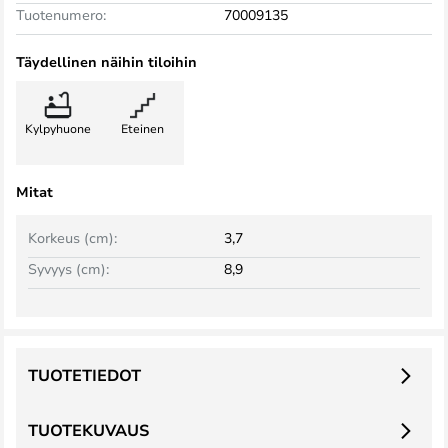
Tuotenumero:
70009135
Täydellinen näihin tiloihin
Kylpyhuone
Eteinen
Mitat
Korkeus (cm):
3,7
Syvyys (cm):
8,9
TUOTETIEDOT
TUOTEKUVAUS