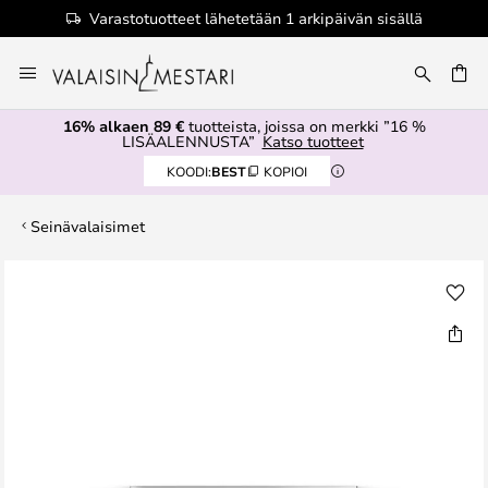
Varastotuotteet lähetetään 1 arkipäivän sisällä
Skip
to
Content
16% alkaen 89 €
tuotteista, joissa on merkki ”16 %
LISÄALENNUSTA”
Katso tuotteet
KOODI:
BEST
KOPIOI
Seinävalaisimet
Skip
to
the
end
of
the
images
gallery