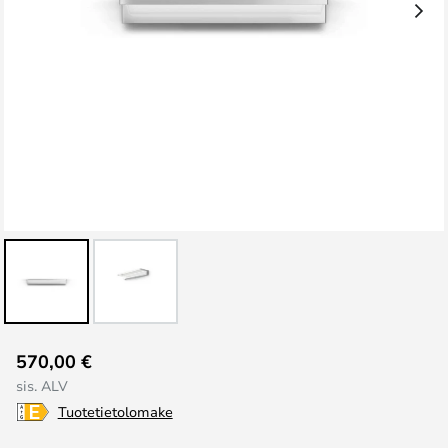
Skip
570,00 €
to
sis. ALV
the
Tuotetietolomake
beginning
of