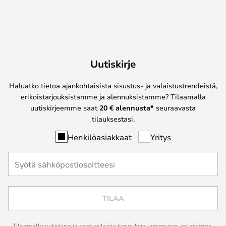
Uutiskirje
Haluatko tietoa ajankohtaisista sisustus- ja valaistustrendeistä,
erikoistarjouksistamme ja alennuksistamme? Tilaamalla
uutiskirjeemme saat
20 € alennusta*
seuraavasta
tilauksestasi.
Henkilöasiakkaat
Yritys
TILAA
Tilaamalla uutiskirje ja saat erilaisia tarjouksia lamppujen, valaisinten,