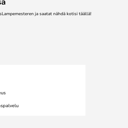
sa
sLampemesteren ja saatat nähdä kotisi täällä!
eus
spalvelu