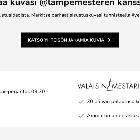
aa kuvasi @lampemesteren kans
emmat matot on kudottu käsin
olemmissa on sama kaunis
ustusideoista. Merkitse parhaat sisustuskuvasi tunnisteella #ye
ma.
KATSO YHTEISÖN JAKAMIA KUVIA
ai–perjantai: 09.30 -
30 päivän palautusoik
Ammattimainen asiaka