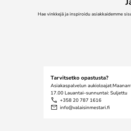
J
johon haluat maton sisustaa. Mol
100-prosenttisesta villasta, ja m
Hae vinkkejä ja inspiroidu asiakkaidemme sis
muotoilu ja sama kaunis värimaail
Tarvitsetko opastusta?
Asiakaspalvelun aukioloajat:Maanant
17.00 Lauantai–sunnuntai: Suljettu
+358 20 787 1616
info@valaisinmestari.fi