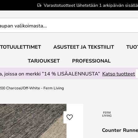
Varastotuotteet lähetetään 1 arkipäivän sisällä
TOTUULETTIMET
ASUSTEET JA TEKSTIILIT
TUO
TARJOUKSET
PROFESSIONAL
ta, joissa on merkki ”14 % LISÄALENNUSTA”
Katso tuotteet
200 Charcoal/Off-White - Ferm Living
Counter Runner