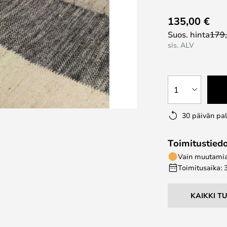
135,00 €
Suos. hinta
179
sis. ALV
1
30 päivän pa
Toimitustied
Vain muutamia 
Toimitusaika: 
KAIKKI T