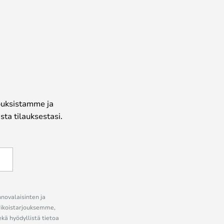
jouksistamme ja
ta tilauksestasi.
nnovalaisinten ja
erikoistarjouksemme,
ekä hyödyllistä tietoa