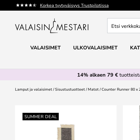
Skip
Korkea tyytyväisyys Trustpilotissa
to
Content
Etsi
verkkokaupan
valikoimasta...
VALAISIMET
ULKOVALAISIMET
KAT
14% alkaen 79 €
tuotteis
Lamput ja valaisimet
Sisustustuotteet
Matot
Counter Runner 80 x 
Skip
to
SUMMER DEAL
the
end