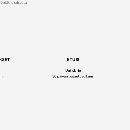
löydät jokaisesta
KSET
ETUSI
Uutiskirje
en
30 päivän palautusoikeus