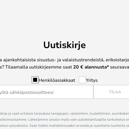
Uutiskirje
a ajankohtaisista sisustus- ja valaistustrendeistä, erikoistar
? Tilaamalla uutiskirjeemme saat
20 € alennusta*
seuraavas
Henkilöasiakkaat
Yritys
TILAA
kirje ja saat erilaisia tarjouksia lamppujen, valaisinten, tuulettimien, aurinkoke
alikoimastamme. Lähetämme sinulle myös vain uutiskirjetilaajille tarkoitetut 
ietoa uutuuksista. Saat lisäksi mahdollisuuden arvioida ja suositella tuotteita s