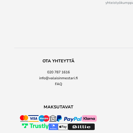
yhteistyökumppan
OTA YHTEYTTÄ
020 787 1616
info@valaisinmestari.fi
FAQ
MAKSUTAVAT