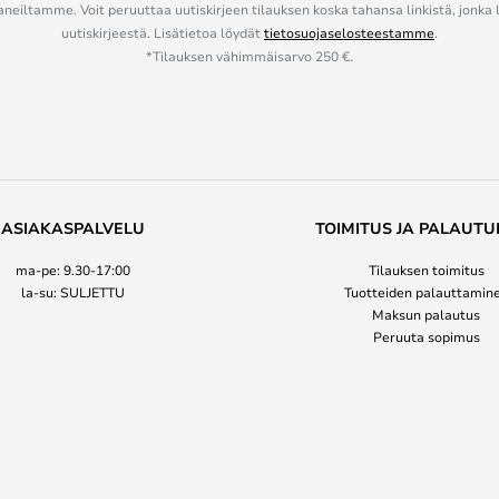
eiltamme. Voit peruuttaa uutiskirjeen tilauksen koska tahansa linkistä, jonka 
uutiskirjeestä. Lisätietoa löydät
tietosuojaselosteestamme
.
*Tilauksen vähimmäisarvo 250 €.
ASIAKASPALVELU
TOIMITUS JA PALAUTU
ma-pe: 9.30-17:00
Tilauksen toimitus
la-su: SULJETTU
Tuotteiden palauttamin
Maksun palautus
Peruuta sopimus