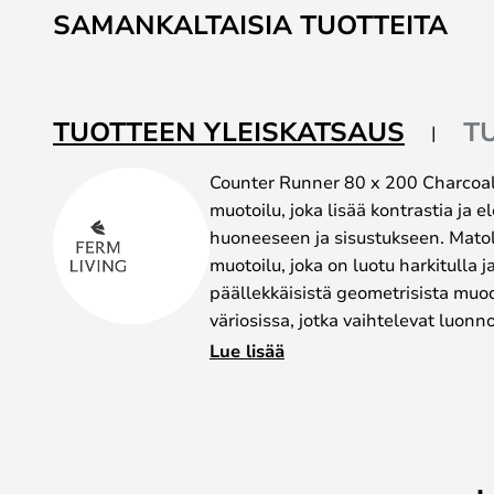
SAMANKALTAISIA TUOTTEITA
TUOTTEEN YLEISKATSAUS
T
Counter Runner 80 x 200 Charcoal
muotoilu, joka lisää kontrastia ja 
huoneeseen ja sisustukseen. Mato
muotoilu, joka on luotu harkitulla 
päällekkäisistä geometrisista muodo
väriosissa, jotka vaihtelevat luonn
tummanharmaaseen. Jokaisessa vä
Lue lisää
värinäytelmänsä, joka luo maton p
Kahdessa reunassa on chambray-ha
rentoa ilmettä ja korostavat sama
Matto on osa Counter-sarjaa, joka
juoksijasta, jotka voit valita sen