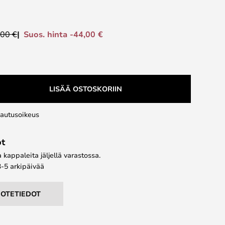
Suos. hinta -44,00 €
,00 €
LISÄÄ OSTOSKORIIN
lautusoikeus
ot
kappaleita jäljellä varastossa.
3-5 arkipäivää
UOTETIEDOT