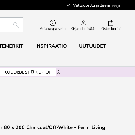
Valtuutettu jälleenmyyjä
ETSI
Asiakaspalvelu
Kirjaudu sisään
Ostoskorini
TEMERKIT
INSPIRAATIO
UUTUUDET
KOODI:
BEST
KOPIOI
 80 x 200 Charcoal/Off-White - Ferm Living