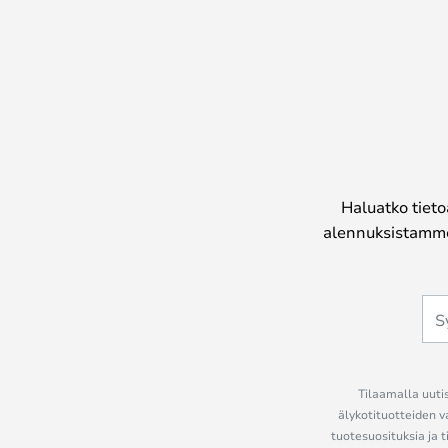
Haluatko tieto
alennuksistamme
Tilaamalla uutis
älykotituotteiden v
tuotesuosituksia ja t