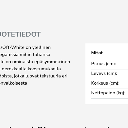
UOTETIEDOT
/Off-White on ylellinen
Mitat
eleganssia mihin tahansa
lle on ominaista epäsymmetrinen
Pituus (cm):
ja nerokkaalla koostumuksella
Leveys (cm):
ista, jotka luovat tekstuuria eri
onvalkoisesta
Korkeus (cm):
riosassa on oma kaunis
Nettopaino (kg):
intaan luonnollisen kuvion.
psut, jotka tuovat malliin
lla epäsymmetristä muotoa.
 koostuu sekä matosta että
 huoneen koon ja muodon mukaan,