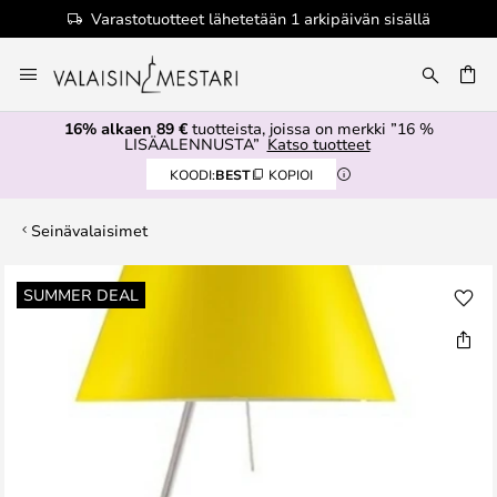
Varastotuotteet lähetetään 1 arkipäivän sisällä
Skip
to
Content
16% alkaen 89 €
tuotteista, joissa on merkki ”16 %
LISÄALENNUSTA”
Katso tuotteet
KOODI:
BEST
KOPIOI
Seinävalaisimet
Skip
SUMMER DEAL
to
the
end
of
the
images
gallery