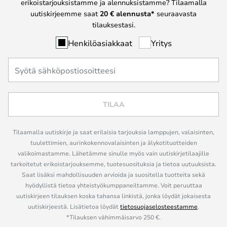
erikoistarjouksistamme ja alennuksistamme? Tilaamalla
uutiskirjeemme saat
20 € alennusta*
seuraavasta
tilauksestasi.
Henkilöasiakkaat
Yritys
TILAA
Tilaamalla uutiskirje ja saat erilaisia tarjouksia lamppujen, valaisinten,
tuulettimien, aurinkokennovalaisinten ja älykotituotteiden
valikoimastamme. Lähetämme sinulle myös vain uutiskirjetilaajille
tarkoitetut erikoistarjouksemme, tuotesuosituksia ja tietoa uutuuksista.
Saat lisäksi mahdollisuuden arvioida ja suositella tuotteita sekä
hyödyllistä tietoa yhteistyökumppaneiltamme. Voit peruuttaa
uutiskirjeen tilauksen koska tahansa linkistä, jonka löydät jokaisesta
uutiskirjeestä. Lisätietoa löydät
tietosuojaselosteestamme
.
*Tilauksen vähimmäisarvo 250 €.