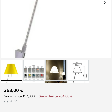
Skip
253,00 €
to
Suos. hinta -64,00 €
Suos. hinta
317,00 €
the
sis. ALV
beginning
of