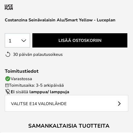
the
images
Costanzina Seinävalaisin Alu/Smart Yellow - Luceplan
gallery
1
LISÄÄ OSTOSKORIIN
30 päivän palautusoikeus
Toimitustiedot
Varastossa
Toimitusaika: 3-5 arkipäivää
Ei
sisällä
lamppua/ lamppuja
VALITSE E14 VALONLÄHDE
SAMANKALTAISIA TUOTTEITA