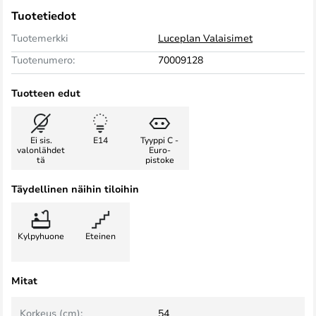
Tuotetiedot
Tuotemerkki
Luceplan Valaisimet
Tuotenumero:
70009128
Tuotteen edut
Ei sis.
E14
Tyyppi C -
valonlähdet
Euro-
tä
pistoke
Täydellinen näihin tiloihin
Kylpyhuone
Eteinen
Mitat
Korkeus (cm):
54