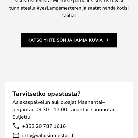
sisustusideoista. Merkitse parhaat sisustuskuvasi
tunnisteella #yesLampemesteren ja saatat nähdä kotisi
täällä!
KATSO YHTEISÖN JAKAMIA KUVIA
Tarvitsetko opastusta?
Asiakaspalvelun aukioloajat:Maanantai–
perjantai: 09.30 - 17.00 Lauantai–sunnuntai:
Suljettu
+358 20 787 1616
info@valaisinmestari.fi