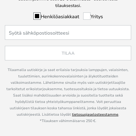
tilauksestasi.
Henkilöasiakkaat
Yritys
TILAA
Tilaamalla uutiskirje ja saat erilaisia tarjouksia lamppujen, valaisinten,
tuulettimien, aurinkokennovalaisinten ja älykotituotteiden
valikoimastamme. Lähetämme sinulle myös vain uutiskirjetilaajille
tarkoitetut erikoistarjouksemme, tuotesuosituksia ja tietoa uutuuksista.
Saat lisäksi mahdollisuuden arvioida ja suositella tuotteita sekä
hyödyllistä tietoa yhteistyökumppaneiltamme. Voit peruuttaa
uutiskirjeen tilauksen koska tahansa linkistä, jonka löydät jokaisesta
uutiskirjeestä. Lisätietoa löydät
tietosuojaselosteestamme
.
*Tilauksen vähimmäisarvo 250 €.