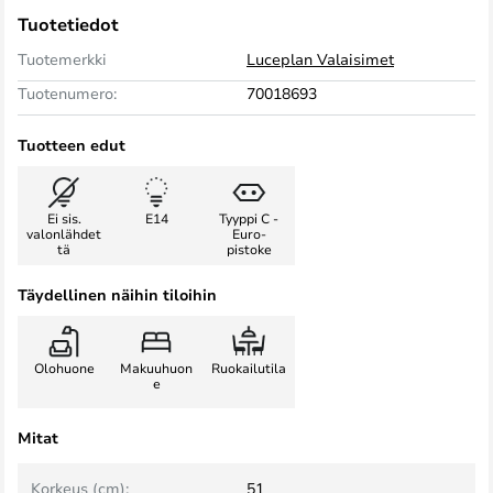
Tuotetiedot
Tuotemerkki
Luceplan Valaisimet
Tuotenumero:
70018693
Tuotteen edut
Ei sis.
E14
Tyyppi C -
valonlähdet
Euro-
tä
pistoke
Täydellinen näihin tiloihin
Olohuone
Makuuhuon
Ruokailutila
e
Mitat
Korkeus (cm):
51