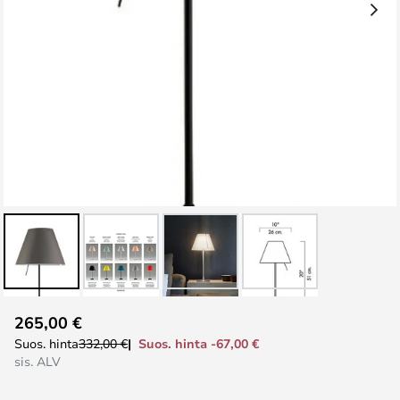
Skip
265,00 €
to
Suos. hinta -67,00 €
Suos. hinta
332,00 €
the
sis. ALV
beginning
of