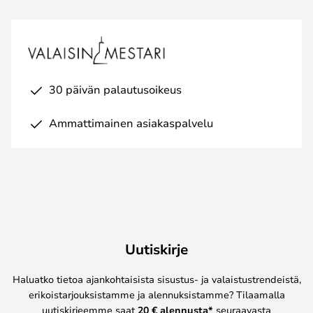
30 päivän palautusoikeus
Ammattimainen asiakaspalvelu
Uutiskirje
Haluatko tietoa ajankohtaisista sisustus- ja valaistustrendeistä,
erikoistarjouksistamme ja alennuksistamme? Tilaamalla
uutiskirjeemme saat
20 € alennusta*
seuraavasta