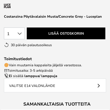
the
images
Costanzina Pöytävalaisin Musta/Concrete Grey - Luceplan
gallery
1
LISÄÄ OSTOSKORIIN
30 päivän palautusoikeus
Toimitustiedot
Vain muutamia kappaleita jäljellä varastossa.
Toimitusaika: 3-5 arkipäivää
Ei
sisällä
lamppua/ lamppuja
VALITSE E14 VALONLÄHDE
SAMANKALTAISIA TUOTTEITA