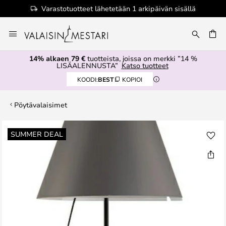
Varastotuotteet lähetetään 1 arkipäivän sisällä
Skip
to
Content
14% alkaen 79 €
tuotteista, joissa on merkki ”14 %
LISÄALENNUSTA”
Katso tuotteet
KOODI:
BEST
KOPIOI
Pöytävalaisimet
Skip
SUMMER DEAL
to
the
end
of
the
images
gallery