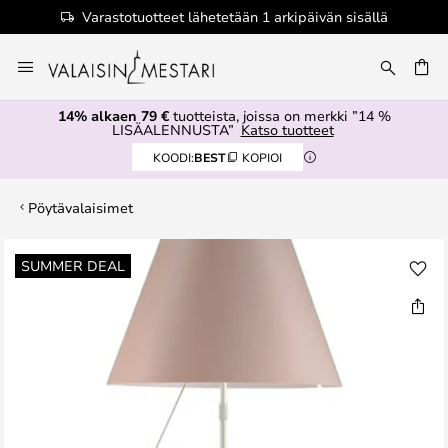
Varastotuotteet lähetetään 1 arkipäivän sisällä
Skip
to
Content
14% alkaen 79 €
tuotteista, joissa on merkki ”14 %
LISÄALENNUSTA”
Katso tuotteet
KOODI:
BEST
KOPIOI
Pöytävalaisimet
Skip
SUMMER DEAL
to
the
end
of
the
images
gallery