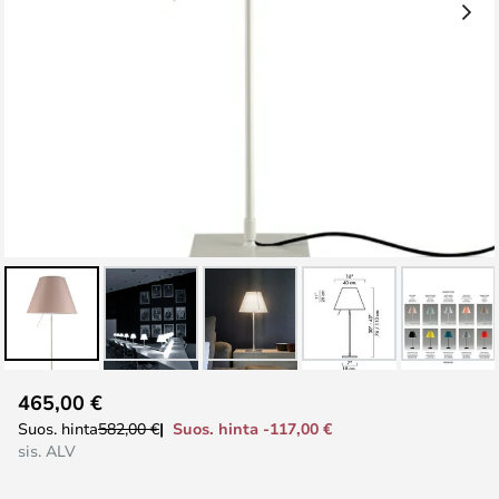
Skip
465,00 €
to
Suos. hinta -117,00 €
Suos. hinta
582,00 €
the
sis. ALV
beginning
of