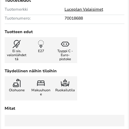
Tuotetiedot
Tuotemerkki
Luceplan Valaisimet
Tuotenumero:
70018688
Tuotteen edut
Ei sis.
E27
Tyyppi C -
valonlähdet
Euro-
tä
pistoke
Täydellinen näihin tiloihin
Olohuone
Makuuhuon
Ruokailutila
e
Mitat