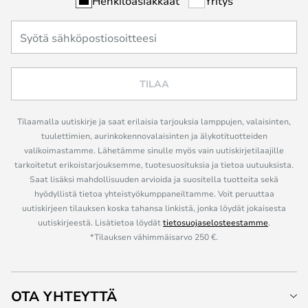
Henkilöasiakkaat
Yritys
TILAA
Tilaamalla uutiskirje ja saat erilaisia tarjouksia lamppujen, valaisinten,
tuulettimien, aurinkokennovalaisinten ja älykotituotteiden
valikoimastamme. Lähetämme sinulle myös vain uutiskirjetilaajille
tarkoitetut erikoistarjouksemme, tuotesuosituksia ja tietoa uutuuksista.
Saat lisäksi mahdollisuuden arvioida ja suositella tuotteita sekä
hyödyllistä tietoa yhteistyökumppaneiltamme. Voit peruuttaa
uutiskirjeen tilauksen koska tahansa linkistä, jonka löydät jokaisesta
uutiskirjeestä. Lisätietoa löydät
tietosuojaselosteestamme
.
*Tilauksen vähimmäisarvo 250 €.
OTA YHTEYTTÄ