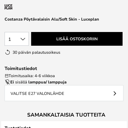
the
images
Costanza Pöytävalaisin Alu/Soft Skin - Luceplan
gallery
1
LISÄÄ OSTOSKORIIN
30 päivän palautusoikeus
Toimitustiedot
Toimitusaika: 4-6 viikkoa
Ei
sisällä
lamppua/ lamppuja
VALITSE E27 VALONLÄHDE
SAMANKALTAISIA TUOTTEITA