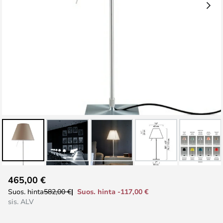
Skip
465,00 €
to
Suos. hinta -117,00 €
Suos. hinta
582,00 €
the
sis. ALV
beginning
of