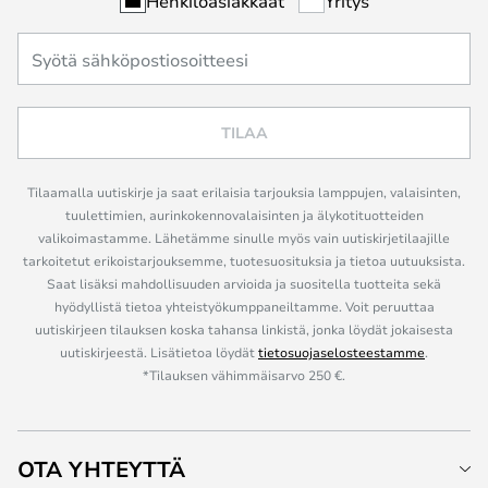
Henkilöasiakkaat
Yritys
TILAA
Tilaamalla uutiskirje ja saat erilaisia tarjouksia lamppujen, valaisinten,
tuulettimien, aurinkokennovalaisinten ja älykotituotteiden
valikoimastamme. Lähetämme sinulle myös vain uutiskirjetilaajille
tarkoitetut erikoistarjouksemme, tuotesuosituksia ja tietoa uutuuksista.
Saat lisäksi mahdollisuuden arvioida ja suositella tuotteita sekä
hyödyllistä tietoa yhteistyökumppaneiltamme. Voit peruuttaa
uutiskirjeen tilauksen koska tahansa linkistä, jonka löydät jokaisesta
uutiskirjeestä. Lisätietoa löydät
tietosuojaselosteestamme
.
*Tilauksen vähimmäisarvo 250 €.
OTA YHTEYTTÄ