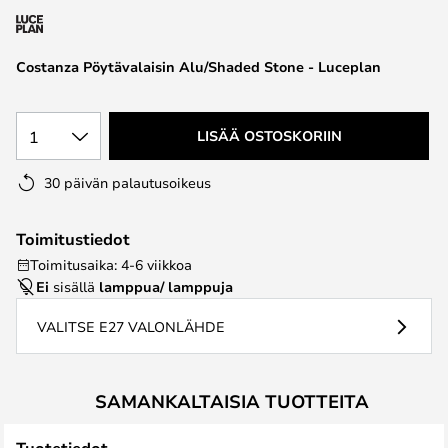
the
images
Costanza Pöytävalaisin Alu/Shaded Stone - Luceplan
gallery
1
LISÄÄ OSTOSKORIIN
30 päivän palautusoikeus
Toimitustiedot
Toimitusaika: 4-6 viikkoa
Ei
sisällä
lamppua/ lamppuja
VALITSE E27 VALONLÄHDE
SAMANKALTAISIA TUOTTEITA