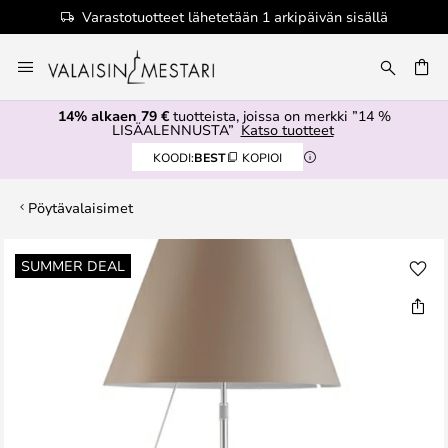
Varastotuotteet lähetetään 1 arkipäivän sisällä
Skip
to
Content
14% alkaen 79 €
tuotteista, joissa on merkki ”14 %
LISÄALENNUSTA”
Katso tuotteet
KOODI:
BEST
KOPIOI
Pöytävalaisimet
Skip
SUMMER DEAL
to
the
end
of
the
images
gallery