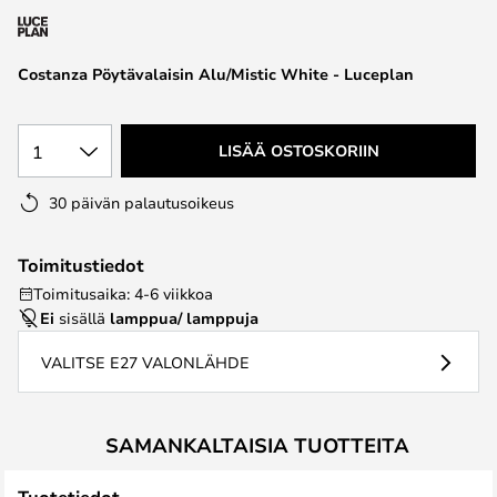
the
images
Costanza Pöytävalaisin Alu/Mistic White - Luceplan
gallery
1
LISÄÄ OSTOSKORIIN
30 päivän palautusoikeus
Toimitustiedot
Toimitusaika: 4-6 viikkoa
Ei
sisällä
lamppua/ lamppuja
VALITSE E27 VALONLÄHDE
SAMANKALTAISIA TUOTTEITA