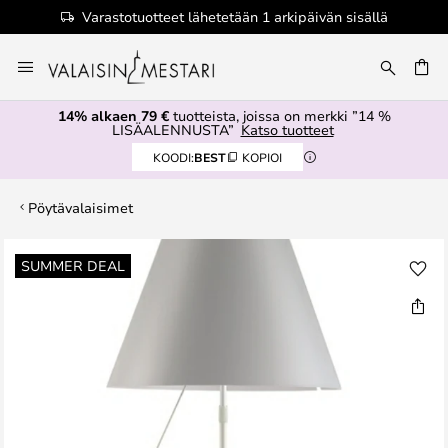
Varastotuotteet lähetetään 1 arkipäivän sisällä
Skip
to
Content
14% alkaen 79 €
tuotteista, joissa on merkki ”14 %
LISÄALENNUSTA”
Katso tuotteet
KOODI:
BEST
KOPIOI
Pöytävalaisimet
Skip
SUMMER DEAL
to
the
end
of
the
images
gallery