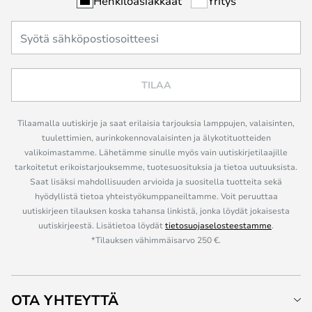
Henkilöasiakkaat
Yritys
TILAA
Tilaamalla uutiskirje ja saat erilaisia tarjouksia lamppujen, valaisinten,
tuulettimien, aurinkokennovalaisinten ja älykotituotteiden
valikoimastamme. Lähetämme sinulle myös vain uutiskirjetilaajille
tarkoitetut erikoistarjouksemme, tuotesuosituksia ja tietoa uutuuksista.
Saat lisäksi mahdollisuuden arvioida ja suositella tuotteita sekä
hyödyllistä tietoa yhteistyökumppaneiltamme. Voit peruuttaa
uutiskirjeen tilauksen koska tahansa linkistä, jonka löydät jokaisesta
uutiskirjeestä. Lisätietoa löydät
tietosuojaselosteestamme
.
*Tilauksen vähimmäisarvo 250 €.
OTA YHTEYTTÄ