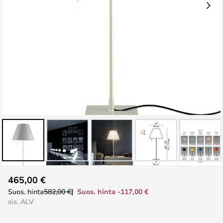
Skip
465,00 €
to
Suos. hinta -117,00 €
Suos. hinta
582,00 €
the
sis. ALV
beginning
of