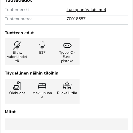
Tuotetiedot
Tuotemerkki
Luceplan Valaisimet
Tuotenumero:
70018687
Tuotteen edut
Ei sis.
E27
Tyyppi C -
valonlähdet
Euro-
tä
pistoke
Täydellinen näihin tiloihin
Olohuone
Makuuhuon
Ruokailutila
e
Mitat