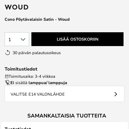
the
images
Cono Pöytävalaisin Satin - Woud
gallery
1
LISÄÄ OSTOSKORIIN
30 päivän palautusoikeus
Toimitustiedot
Toimitusaika: 3-4 viikkoa
Ei
sisällä
lamppua/ lamppuja
VALITSE E14 VALONLÄHDE
SAMANKALTAISIA TUOTTEITA