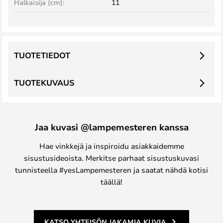
Halkaisija (cm):
11
TUOTETIEDOT
TUOTEKUVAUS
Jaa kuvasi @lampemesteren kanssa
Hae vinkkejä ja inspiroidu asiakkaidemme
sisustusideoista. Merkitse parhaat sisustuskuvasi
tunnisteella #yesLampemesteren ja saatat nähdä kotisi
täällä!
KATSO YHTEISÖN JAKAMIA KUVIA