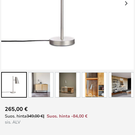
Skip
265,00 €
to
Suos. hinta -84,00 €
Suos. hinta
349,00 €
the
sis. ALV
beginning
of