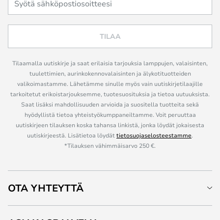
TILAA
Tilaamalla uutiskirje ja saat erilaisia tarjouksia lamppujen, valaisinten,
tuulettimien, aurinkokennovalaisinten ja älykotituotteiden
valikoimastamme. Lähetämme sinulle myös vain uutiskirjetilaajille
tarkoitetut erikoistarjouksemme, tuotesuosituksia ja tietoa uutuuksista.
Saat lisäksi mahdollisuuden arvioida ja suositella tuotteita sekä
hyödyllistä tietoa yhteistyökumppaneiltamme. Voit peruuttaa
uutiskirjeen tilauksen koska tahansa linkistä, jonka löydät jokaisesta
uutiskirjeestä. Lisätietoa löydät
tietosuojaselosteestamme
.
*Tilauksen vähimmäisarvo 250 €.
OTA YHTEYTTÄ