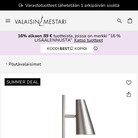
Varastotuotteet lähetetään 1 arkipäivän sisällä
Skip
to
Content
16% alkaen 89 €
tuotteista, joissa on merkki ”16 %
LISÄALENNUSTA”
Katso tuotteet
KOODI:
BEST
KOPIOI
Pöytävalaisimet
Skip
SUMMER DEAL
to
the
end
of
the
images
gallery