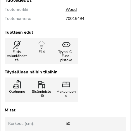
Tuotetiedot
Tuotemerkki
Woud
Tuotenumero:
70015494
Tuotteen edut
Ei sis.
E14
Tyyppi C -
valonlähdet
Euro-
tä
pistoke
Täydellinen näihin tiloihin
Olohuone
Sisäministe
Makuuhuon
riö
e
Mitat
Korkeus (cm):
50