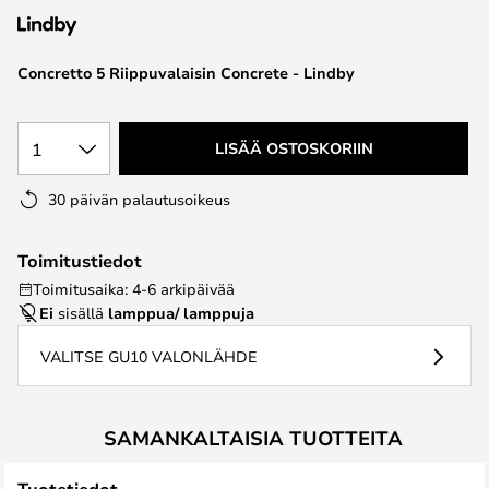
the
images
Concretto 5 Riippuvalaisin Concrete - Lindby
gallery
1
LISÄÄ OSTOSKORIIN
30 päivän palautusoikeus
Toimitustiedot
Toimitusaika: 4-6 arkipäivää
Ei
sisällä
lamppua/ lamppuja
VALITSE GU10 VALONLÄHDE
SAMANKALTAISIA TUOTTEITA