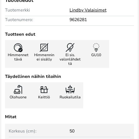
Tuotetiedot
Tuotemerkki
Lindby Valaisimet
Tuotenumero:
9626281
Tuotteen edut
Himmennet
Himmennin
Ei sis.
GU10
tävä
ei sisälly
valonlähdet
tä
Täydellinen näihin tiloihin
Olohuone
Keittiö
Ruokailutila
Mitat
Korkeus (cm):
50