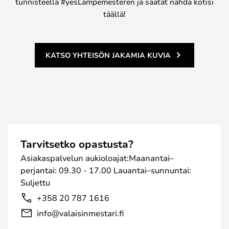
tunnisteella #yesLampemesteren ja saatat nähdä kotisi
täällä!
KATSO YHTEISÖN JAKAMIA KUVIA
Tarvitsetko opastusta?
Asiakaspalvelun aukioloajat:Maanantai–
perjantai: 09.30 - 17.00 Lauantai–sunnuntai:
Suljettu
+358 20 787 1616
info@valaisinmestari.fi