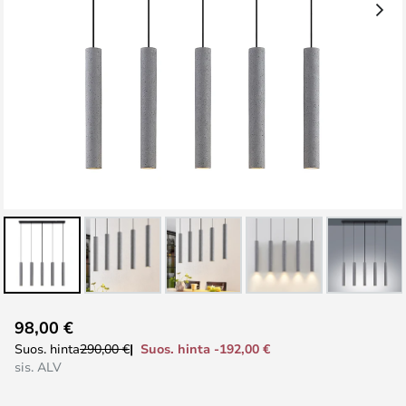
Skip
98,00 €
to
Suos. hinta -192,00 €
Suos. hinta
290,00 €
the
sis. ALV
beginning
of