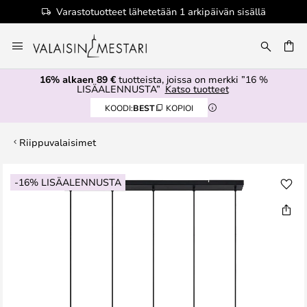
Varastotuotteet lähetetään 1 arkipäivän sisällä
Skip
to
Content
16% alkaen 89 €
tuotteista, joissa on merkki ”16 %
LISÄALENNUSTA”
Katso tuotteet
KOODI:
BEST
KOPIOI
Riippuvalaisimet
Skip
-16% LISÄALENNUSTA
to
the
end
of
the
images
gallery