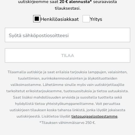
uutiskirjeemme saat
20 € alennusta*
seuraavasta
tilauksestasi.
Henkilöasiakkaat
Yritys
TILAA
Tilaamalla uutiskirje ja saat erilaisia tarjouksia lamppujen, valaisinten,
tuulettimien, aurinkokennovalaisinten ja älykotituotteiden
valikoimastamme. Lähetämme sinulle myös vain uutiskirjetilaajille
tarkoitetut erikoistarjouksemme, tuotesuosituksia ja tietoa uutuuksista.
Saat lisäksi mahdollisuuden arvioida ja suositella tuotteita sekä
hyödyllistä tietoa yhteistyökumppaneiltamme. Voit peruuttaa
uutiskirjeen tilauksen koska tahansa linkistä, jonka löydät jokaisesta
uutiskirjeestä. Lisätietoa löydät
tietosuojaselosteestamme
.
*Tilauksen vähimmäisarvo 250 €.