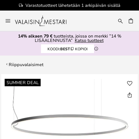
Varastotuotteet lähetetään 1 arkipäivän sisällä
Skip
to
Content
14% alkaen 79 €
tuotteista, joissa on merkki ”14 %
LISÄALENNUSTA”
Katso tuotteet
KOODI:
BEST
KOPIOI
Riippuvalaisimet
Skip
SUMMER DEAL
to
the
end
of
the
images
gallery