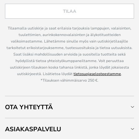
TILAA
Tilaamalla uutiskirje ja saat erilaisia tarjouksia lamppujen, valaisinten,
tuulettimien, aurinkokennovalaisinten ja älykotituotteiden
valikoimastamme. Lähetämme sinulle myös vain uutiskirjetilaajille
tarkoitetut erikoistarjouksemme, tuotesuosituksia ja tietoa uutuuksista.
Saat lisäksi mahdollisuuden arvioida ja suositella tuotteita sekä
hyödyllistä tietoa yhteistyökumppaneiltamme. Voit peruuttaa
uutiskirjeen tilauksen koska tahansa linkistä, jonka löydät jokaisesta
uutiskirjeestä. Lisätietoa löydät
tietosuojaselosteestamme
.
*Tilauksen vähimmäisarvo 250 €.
OTA YHTEYTTÄ
ASIAKASPALVELU