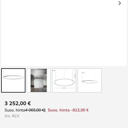
Skip
3 252,00 €
to
Suos. hinta -813,00 €
Suos. hinta
4 065,00 €
the
sis. ALV
beginning
of