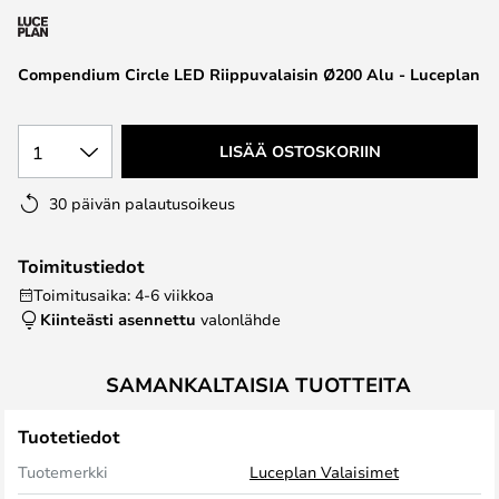
the
images
Compendium Circle LED Riippuvalaisin Ø200 Alu - Luceplan
gallery
1
LISÄÄ OSTOSKORIIN
30 päivän palautusoikeus
Toimitustiedot
Toimitusaika: 4-6 viikkoa
Kiinteästi asennettu
valonlähde
SAMANKALTAISIA TUOTTEITA
Tuotetiedot
Tuotemerkki
Luceplan Valaisimet