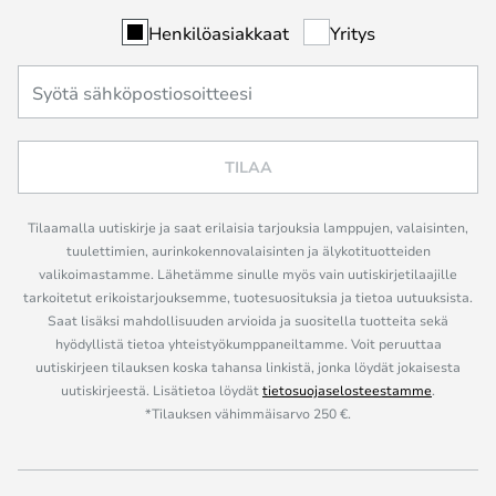
Henkilöasiakkaat
Yritys
TILAA
Tilaamalla uutiskirje ja saat erilaisia tarjouksia lamppujen, valaisinten,
tuulettimien, aurinkokennovalaisinten ja älykotituotteiden
valikoimastamme. Lähetämme sinulle myös vain uutiskirjetilaajille
tarkoitetut erikoistarjouksemme, tuotesuosituksia ja tietoa uutuuksista.
Saat lisäksi mahdollisuuden arvioida ja suositella tuotteita sekä
hyödyllistä tietoa yhteistyökumppaneiltamme. Voit peruuttaa
uutiskirjeen tilauksen koska tahansa linkistä, jonka löydät jokaisesta
uutiskirjeestä. Lisätietoa löydät
tietosuojaselosteestamme
.
*Tilauksen vähimmäisarvo 250 €.