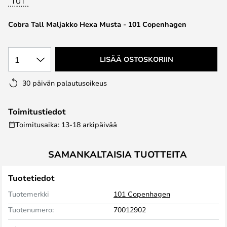
the
images
Cobra Tall Maljakko Hexa Musta - 101 Copenhagen
gallery
1
LISÄÄ OSTOSKORIIN
30 päivän palautusoikeus
Toimitustiedot
Toimitusaika: 13-18 arkipäivää
SAMANKALTAISIA TUOTTEITA
Tuotetiedot
Tuotemerkki
101 Copenhagen
Tuotenumero:
70012902