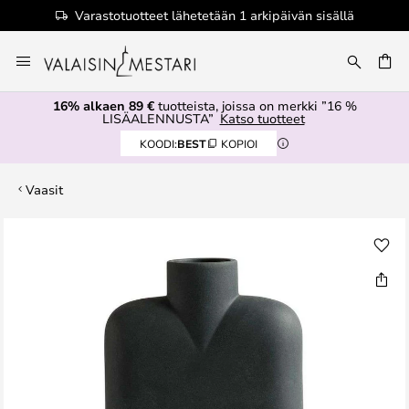
Varastotuotteet lähetetään 1 arkipäivän sisällä
Skip
to
Content
16% alkaen 89 €
tuotteista, joissa on merkki ”16 %
LISÄALENNUSTA”
Katso tuotteet
KOODI:
BEST
KOPIOI
Vaasit
Skip
to
the
end
of
the
images
gallery