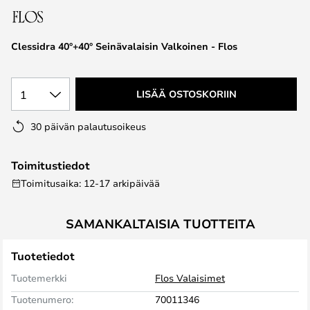
the
images
Clessidra 40°+40° Seinävalaisin Valkoinen - Flos
gallery
1
LISÄÄ OSTOSKORIIN
30 päivän palautusoikeus
Toimitustiedot
Toimitusaika: 12-17 arkipäivää
SAMANKALTAISIA TUOTTEITA
Tuotetiedot
Tuotemerkki
Flos Valaisimet
Tuotenumero:
70011346