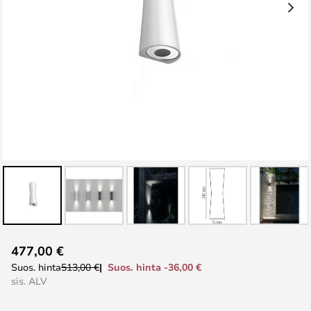
Skip
477,00 €
to
Suos. hinta -36,00 €
Suos. hinta
513,00 €
the
sis. ALV
beginning
of