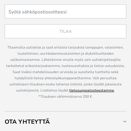
TILAA
Tilaamalla uutiskirje ja saat erilaisia tarjouksia lamppujen, valaisinten,
tuulettimien, aurinkokennovalaisinten ja älykotituotteiden
valikoimastamme. Lähetämme sinulle myös vain uutiskirjetilaajille
tarkoitetut erikoistarjouksemme, tuotesuosituksia ja tietoa uutuuksista.
Saat lisäksi mahdollisuuden arvioida ja suositella tuotteita sekä
hyödyllistä tietoa yhteistyökumppaneiltamme. Voit peruuttaa
uutiskirjeen tilauksen koska tahansa linkistä, jonka löydät jokaisesta
uutiskirjeestä. Lisätietoa löydät
tietosuojaselosteestamme
.
*Tilauksen vähimmäisarvo 250 €.
OTA YHTEYTTÄ