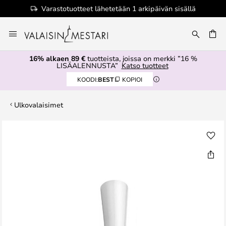
Varastotuotteet lähetetään 1 arkipäivän sisällä
Skip
to
Content
16% alkaen 89 €
tuotteista, joissa on merkki ”16 %
LISÄALENNUSTA”
Katso tuotteet
KOODI:
BEST
KOPIOI
Ulkovalaisimet
Skip
to
the
end
of
the
images
gallery