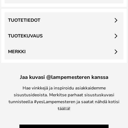
TUOTETIEDOT
TUOTEKUVAUS
MERKKI
Jaa kuvasi @lampemesteren kanssa
Hae vinkkejä ja inspiroidu asiakkaidemme
sisustusideoista. Merkitse parhaat sisustuskuvasi
tunnisteella #yesLampemesteren ja saatat nähdä kotisi
täällä!