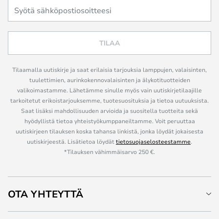
TILAA
Tilaamalla uutiskirje ja saat erilaisia tarjouksia lamppujen, valaisinten,
tuulettimien, aurinkokennovalaisinten ja älykotituotteiden
valikoimastamme. Lähetämme sinulle myös vain uutiskirjetilaajille
tarkoitetut erikoistarjouksemme, tuotesuosituksia ja tietoa uutuuksista.
Saat lisäksi mahdollisuuden arvioida ja suositella tuotteita sekä
hyödyllistä tietoa yhteistyökumppaneiltamme. Voit peruuttaa
uutiskirjeen tilauksen koska tahansa linkistä, jonka löydät jokaisesta
uutiskirjeestä. Lisätietoa löydät
tietosuojaselosteestamme
.
*Tilauksen vähimmäisarvo 250 €.
OTA YHTEYTTÄ