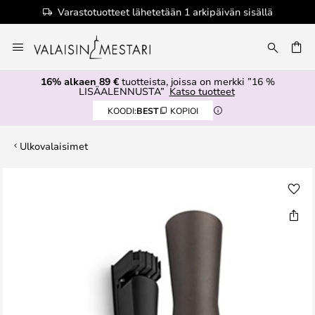
Varastotuotteet lähetetään 1 arkipäivän sisällä
Skip
to
Content
16% alkaen 89 €
tuotteista, joissa on merkki ”16 %
LISÄALENNUSTA”
Katso tuotteet
KOODI:
BEST
KOPIOI
Ulkovalaisimet
Skip
to
the
end
of
the
images
gallery