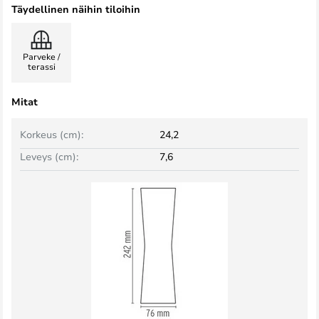
Täydellinen näihin tiloihin
Parveke /
terassi
Mitat
Korkeus (cm):
24,2
Leveys (cm):
7,6