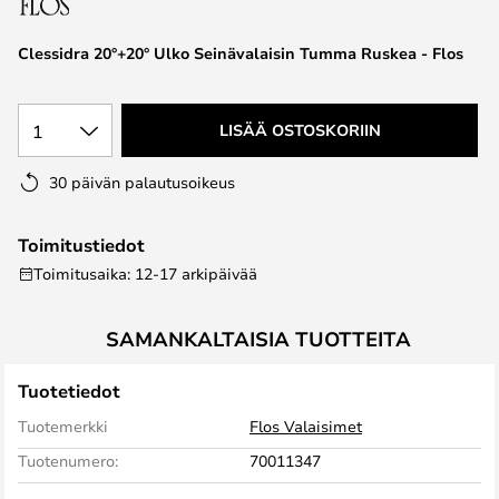
the
images
Clessidra 20°+20° Ulko Seinävalaisin Tumma Ruskea - Flos
gallery
1
LISÄÄ OSTOSKORIIN
30 päivän palautusoikeus
Toimitustiedot
Toimitusaika: 12-17 arkipäivää
SAMANKALTAISIA TUOTTEITA
Tuotetiedot
Tuotemerkki
Flos Valaisimet
Tuotenumero:
70011347