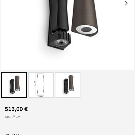
Skip
513,00 €
to
sis. ALV
the
beginning
of