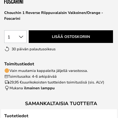
the
images
Chouchin 1 Reverse Riippuvalaisin Valkoinen/Orange -
gallery
Foscarini
1
LISÄÄ OSTOSKORIIN
30 päivän palautusoikeus
Toimitustiedot
Vain muutamia kappaleita jäljellä varastossa.
Toimitusaika: 4-6 arkipäivää
29,95 €
suurikokoisten tuotteiden toimituslisä (sis. ALV)
Mukana
ilmainen lamppu
SAMANKALTAISIA TUOTTEITA
Tuotetiedot