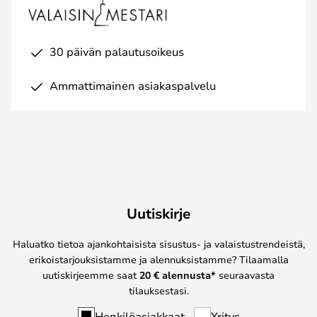
30 päivän palautusoikeus
Ammattimainen asiakaspalvelu
Uutiskirje
Haluatko tietoa ajankohtaisista sisustus- ja valaistustrendeistä,
erikoistarjouksistamme ja alennuksistamme? Tilaamalla
uutiskirjeemme saat
20 € alennusta*
seuraavasta
tilauksestasi.
Henkilöasiakkaat
Yritys