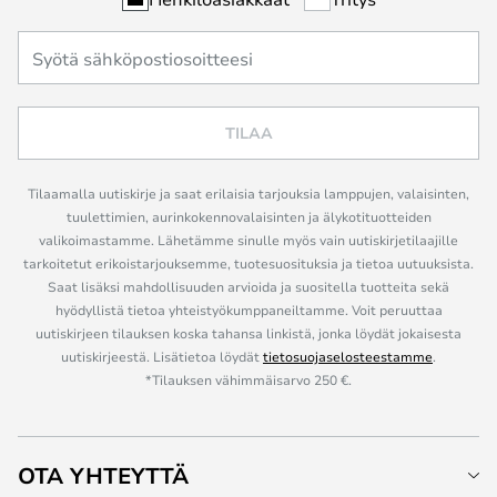
TILAA
Tilaamalla uutiskirje ja saat erilaisia tarjouksia lamppujen, valaisinten,
tuulettimien, aurinkokennovalaisinten ja älykotituotteiden
valikoimastamme. Lähetämme sinulle myös vain uutiskirjetilaajille
tarkoitetut erikoistarjouksemme, tuotesuosituksia ja tietoa uutuuksista.
Saat lisäksi mahdollisuuden arvioida ja suositella tuotteita sekä
hyödyllistä tietoa yhteistyökumppaneiltamme. Voit peruuttaa
uutiskirjeen tilauksen koska tahansa linkistä, jonka löydät jokaisesta
uutiskirjeestä. Lisätietoa löydät
tietosuojaselosteestamme
.
*Tilauksen vähimmäisarvo 250 €.
OTA YHTEYTTÄ