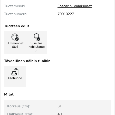
Tuotemerkki
Foscarini Valaisimet
Tuotenumero:
70010227
Tuotteen edut
Himmennet
Sisältää
tävä
hehkulamp
un
Täydellinen näihin tiloihin
Olohuone
Mitat
Korkeus (cm):
31
Halkaisija (cm):
40