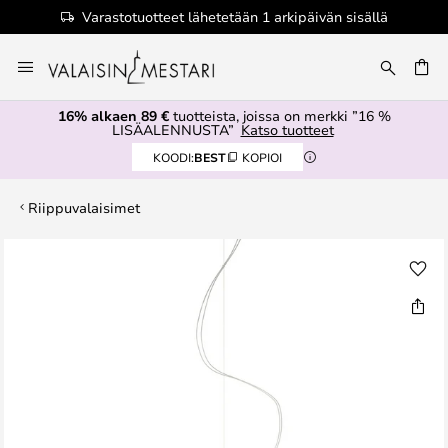
Varastotuotteet lähetetään 1 arkipäivän sisällä
Skip
to
Content
16% alkaen 89 €
tuotteista, joissa on merkki ”16 %
LISÄALENNUSTA”
Katso tuotteet
KOODI:
BEST
KOPIOI
Riippuvalaisimet
Skip
to
the
end
of
the
images
gallery