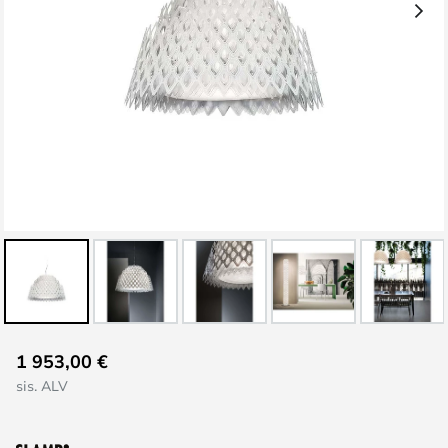
Skip
1 953,00 €
to
sis. ALV
the
beginning
of