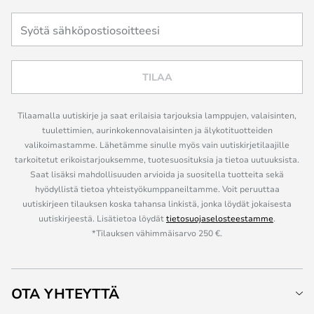
TILAA
Tilaamalla uutiskirje ja saat erilaisia tarjouksia lamppujen, valaisinten,
tuulettimien, aurinkokennovalaisinten ja älykotituotteiden
valikoimastamme. Lähetämme sinulle myös vain uutiskirjetilaajille
tarkoitetut erikoistarjouksemme, tuotesuosituksia ja tietoa uutuuksista.
Saat lisäksi mahdollisuuden arvioida ja suositella tuotteita sekä
hyödyllistä tietoa yhteistyökumppaneiltamme. Voit peruuttaa
uutiskirjeen tilauksen koska tahansa linkistä, jonka löydät jokaisesta
uutiskirjeestä. Lisätietoa löydät
tietosuojaselosteestamme
.
*Tilauksen vähimmäisarvo 250 €.
OTA YHTEYTTÄ