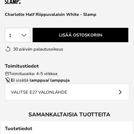
the
images
Charlotte Half Riippuvalaisin White - Slamp
gallery
1
LISÄÄ OSTOSKORIIN
30 päivän palautusoikeus
Toimitustiedot
Toimitusaika: 4-5 viikkoa
Ei
sisällä
lamppua/ lamppuja
VALITSE E27 VALONLÄHDE
SAMANKALTAISIA TUOTTEITA
Tuotetiedot