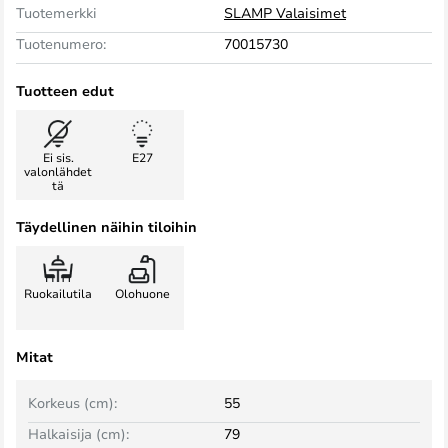
Tuotemerkki
SLAMP Valaisimet
Tuotenumero:
70015730
Tuotteen edut
Ei sis.
E27
valonlähdet
tä
Täydellinen näihin tiloihin
Ruokailutila
Olohuone
Mitat
Korkeus (cm):
55
Halkaisija (cm):
79