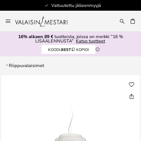
Valtuutettu jälleenmyyjä
Skip
to
Content
16% alkaen 89 €
tuotteista, joissa on merkki ”16 %
LISÄALENNUSTA”
Katso tuotteet
KOODI:
BEST
KOPIOI
Riippuvalaisimet
Skip
to
the
end
of
the
images
gallery