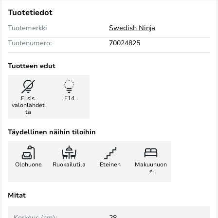
Tuotetiedot
Tuotemerkki
Swedish Ninja
Tuotenumero:
70024825
Tuotteen edut
Ei sis.
E14
valonlähdet
tä
Täydellinen näihin tiloihin
Olohuone
Ruokailutila
Eteinen
Makuuhuon
e
Mitat
Korkeus (cm):
28