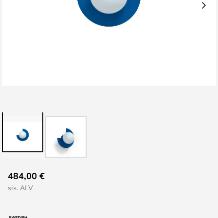
Skip
484,00 €
to
sis. ALV
the
beginning
of