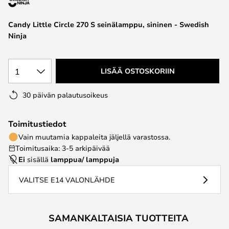
the
images
Candy Little Circle 270 S seinälamppu, sininen - Swedish
gallery
Ninja
1
LISÄÄ OSTOSKORIIN
30 päivän palautusoikeus
Toimitustiedot
Vain muutamia kappaleita jäljellä varastossa.
Toimitusaika: 3-5 arkipäivää
Ei
sisällä
lamppua/ lamppuja
VALITSE E14 VALONLÄHDE
SAMANKALTAISIA TUOTTEITA