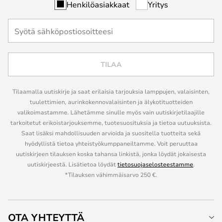
Henkilöasiakkaat
Yritys
TILAA
Tilaamalla uutiskirje ja saat erilaisia tarjouksia lamppujen, valaisinten,
tuulettimien, aurinkokennovalaisinten ja älykotituotteiden
valikoimastamme. Lähetämme sinulle myös vain uutiskirjetilaajille
tarkoitetut erikoistarjouksemme, tuotesuosituksia ja tietoa uutuuksista.
Saat lisäksi mahdollisuuden arvioida ja suositella tuotteita sekä
hyödyllistä tietoa yhteistyökumppaneiltamme. Voit peruuttaa
uutiskirjeen tilauksen koska tahansa linkistä, jonka löydät jokaisesta
uutiskirjeestä. Lisätietoa löydät
tietosuojaselosteestamme
.
*Tilauksen vähimmäisarvo 250 €.
OTA YHTEYTTÄ