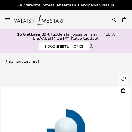
Varastotuotteet lähetetään 1 arkipäivän sisällä
Skip
to
Content
16% alkaen 89 €
tuotteista, joissa on merkki ”16 %
LISÄALENNUSTA”
Katso tuotteet
KOODI:
BEST
KOPIOI
Seinävalaisimet
Skip
to
the
end
of
the
images
gallery