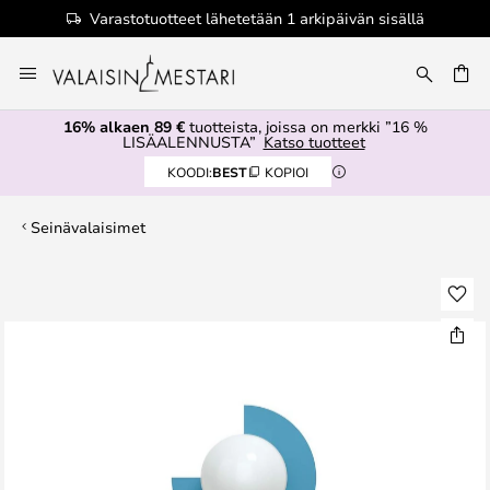
Varastotuotteet lähetetään 1 arkipäivän sisällä
Skip
to
Content
16% alkaen 89 €
tuotteista, joissa on merkki ”16 %
LISÄALENNUSTA”
Katso tuotteet
KOODI:
BEST
KOPIOI
Seinävalaisimet
Skip
to
the
end
of
the
images
gallery