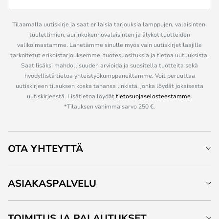
Tilaamalla uutiskirje ja saat erilaisia tarjouksia lamppujen, valaisinten,
tuulettimien, aurinkokennovalaisinten ja älykotituotteiden
valikoimastamme. Lähetämme sinulle myös vain uutiskirjetilaajille
tarkoitetut erikoistarjouksemme, tuotesuosituksia ja tietoa uutuuksista.
Saat lisäksi mahdollisuuden arvioida ja suositella tuotteita sekä
hyödyllistä tietoa yhteistyökumppaneiltamme. Voit peruuttaa
uutiskirjeen tilauksen koska tahansa linkistä, jonka löydät jokaisesta
uutiskirjeestä. Lisätietoa löydät
tietosuojaselosteestamme
.
*Tilauksen vähimmäisarvo 250 €.
OTA YHTEYTTÄ
ASIAKASPALVELU
TOIMITUS JA PALAUTUKSET