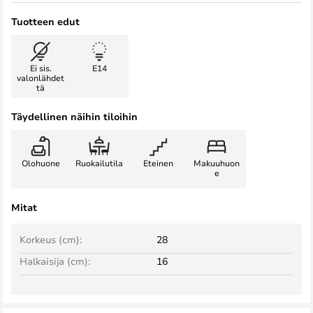
Tuotteen edut
Ei sis.
E14
valonlähdet
tä
Täydellinen näihin tiloihin
Olohuone
Ruokailutila
Eteinen
Makuuhuon
e
Mitat
Korkeus (cm):
28
Halkaisija (cm):
16