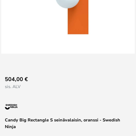
Skip
504,00 €
to
sis. ALV
the
beginning
of
the
images
Candy Big Rectangle S seinävalaisin, oranssi - Swedish
gallery
Ninja