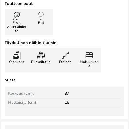
Tuotteen edut
Ei sis.
E14
valonlähdet
tä
Täydellinen näihin tiloihin
Olohuone
Ruokailutila
Eteinen
Makuuhuon
e
Mitat
Korkeus (cm):
37
Halkaisija (cm):
16