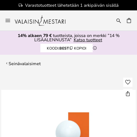
Varastotuotteet lähetetään 1 arkipäivän sisällä
Skip
to
Content
14% alkaen 79 €
tuotteista, joissa on merkki ”14 %
LISÄALENNUSTA”
Katso tuotteet
KOODI:
BEST
KOPIOI
Seinävalaisimet
Skip
to
the
end
of
the
images
gallery