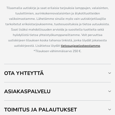
Tilaamalla uutiskirje ja saat erilaisia tarjouksia lamppujen, valaisinten,
tuulettimien, aurinkokennovalaisinten ja älykotituotteiden
valikoimastamme. Lähetämme sinulle myös vain uutiskirjetilaajille
tarkoitetut erikoistarjouksemme, tuotesuosituksia ja tietoa uutuuksista.
Saat lisäksi mahdollisuuden arvioida ja suositella tuotteita sekä
hyödyllistä tietoa yhteistyökumppaneiltamme. Voit peruuttaa
uutiskirjeen tilauksen koska tahansa linkistä, jonka löydät jokaisesta
uutiskirjeestä. Lisätietoa löydät
tietosuojaselosteestamme
.
*Tilauksen vähimmäisarvo 250 €.
OTA YHTEYTTÄ
ASIAKASPALVELU
TOIMITUS JA PALAUTUKSET