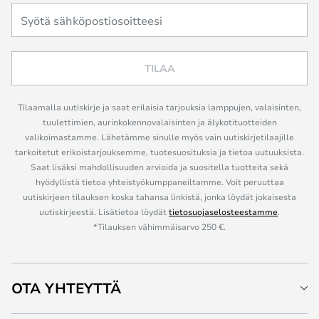
TILAA
Tilaamalla uutiskirje ja saat erilaisia tarjouksia lamppujen, valaisinten,
tuulettimien, aurinkokennovalaisinten ja älykotituotteiden
valikoimastamme. Lähetämme sinulle myös vain uutiskirjetilaajille
tarkoitetut erikoistarjouksemme, tuotesuosituksia ja tietoa uutuuksista.
Saat lisäksi mahdollisuuden arvioida ja suositella tuotteita sekä
hyödyllistä tietoa yhteistyökumppaneiltamme. Voit peruuttaa
uutiskirjeen tilauksen koska tahansa linkistä, jonka löydät jokaisesta
uutiskirjeestä. Lisätietoa löydät
tietosuojaselosteestamme
.
*Tilauksen vähimmäisarvo 250 €.
OTA YHTEYTTÄ