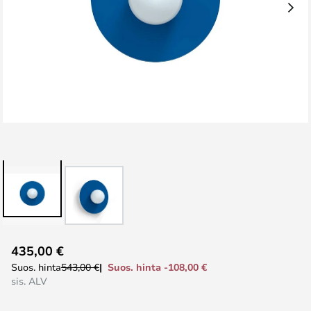
Skip
435,00 €
to
Suos. hinta -108,00 €
Suos. hinta
543,00 €
the
sis. ALV
beginning
of