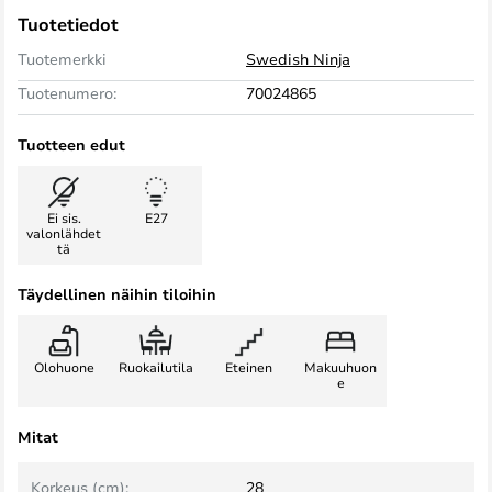
Tuotetiedot
Tuotemerkki
Swedish Ninja
Tuotenumero:
70024865
Tuotteen edut
Ei sis.
E27
valonlähdet
tä
Täydellinen näihin tiloihin
Olohuone
Ruokailutila
Eteinen
Makuuhuon
e
Mitat
Korkeus (cm):
28