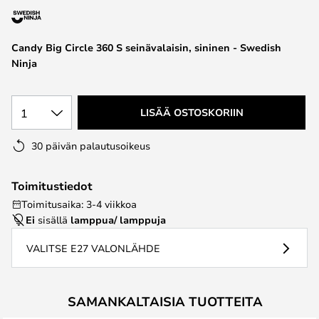
the
images
Candy Big Circle 360 S seinävalaisin, sininen - Swedish
gallery
Ninja
1
LISÄÄ OSTOSKORIIN
30 päivän palautusoikeus
Toimitustiedot
Toimitusaika: 3-4 viikkoa
Ei
sisällä
lamppua/ lamppuja
VALITSE E27 VALONLÄHDE
SAMANKALTAISIA TUOTTEITA