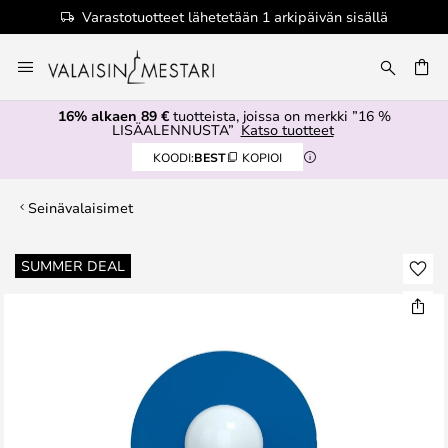
Varastotuotteet lähetetään 1 arkipäivän sisällä
Skip
to
Content
16% alkaen 89 €
tuotteista, joissa on merkki ”16 %
LISÄALENNUSTA”
Katso tuotteet
KOODI:
BEST
KOPIOI
Seinävalaisimet
Skip
SUMMER DEAL
to
the
end
of
the
images
gallery