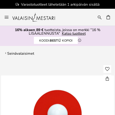
Varastotuotteet lähetetään 1 arkipäivän sisällä
Skip
to
Content
16% alkaen 89 €
tuotteista, joissa on merkki ”16 %
LISÄALENNUSTA”
Katso tuotteet
KOODI:
BEST
KOPIOI
Seinävalaisimet
Skip
to
the
end
of
the
images
gallery