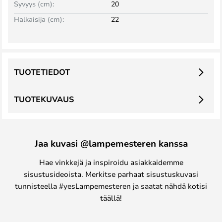
Syvyys (cm):
20
Halkaisija (cm):
22
TUOTETIEDOT
TUOTEKUVAUS
Jaa kuvasi @lampemesteren kanssa
Hae vinkkejä ja inspiroidu asiakkaidemme
sisustusideoista. Merkitse parhaat sisustuskuvasi
tunnisteella #yesLampemesteren ja saatat nähdä kotisi
täällä!