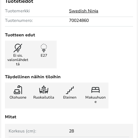
Tuotetiedot
Tuotemerkki
Swedish Ninja
Tuotenumero:
70024860
Tuotteen edut
Ei sis.
E27
valonlähdet
tä
Täydellinen näihin tiloihin
Olohuone
Ruokailutila
Eteinen
Makuuhuon
e
Mitat
Korkeus (cm):
28