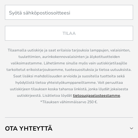
TILAA
Tilaamalla uutiskirje ja saat erilaisia tarjouksia lamppujen, valaisinten,
tuulettimien, aurinkokennovalaisinten ja älykotituotteiden
valikoimastamme. Lähetämme sinulle myös vain uutiskirjetilaajille
tarkoitetut erikoistarjouksemme, tuotesuosituksia ja tietoa uutuuksista.
Saat lisäksi mahdollisuuden arvioida ja suositella tuotteita sekä
hyödyllistä tietoa yhteistyökumppaneiltamme. Voit peruuttaa
uutiskirjeen tilauksen koska tahansa linkistä, jonka löydät jokaisesta
uutiskirjeestä. Lisätietoa löydät
tietosuojaselosteestamme
.
*Tilauksen vähimmäisarvo 250 €.
OTA YHTEYTTÄ