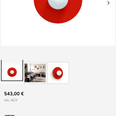
Skip
543,00 €
to
sis. ALV
the
beginning
of