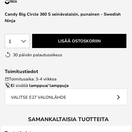
the
images
Candy Big Circle 360 S seinävalaisin, punainen - Swedish
gallery
Ninja
1
LISÄÄ OSTOSKORIIN
30 päivän palautusoikeus
Toimitustiedot
Toimitusaika: 3-4 viikkoa
Ei
sisällä
lamppua/ lamppuja
VALITSE E27 VALONLÄHDE
SAMANKALTAISIA TUOTTEITA