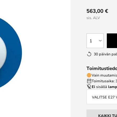
563,00 €
sis. ALV
1
30 päivän pa
Toimitustied
Vain muutamia 
Toimitusaika: 
Ei
sisällä
lamp
VALITSE E27
KAIKKI T