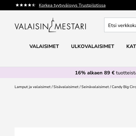
Skip
Korkea tyytyväisyys Trustpilotissa
to
Content
Etsi
verkkokaupan
valikoimasta...
VALAISIMET
ULKOVALAISIMET
KAT
16% alkaen 89 €
tuotteis
Lamput ja valaisimet
Sisävalaisimet
Seinävalaisimet
Candy Big Circ
Skip
to
the
end