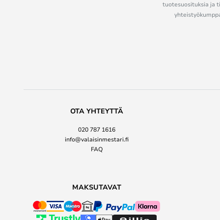
tuotesuosituksia ja t
yhteistyökumppan
OTA YHTEYTTÄ
020 787 1616
info@valaisinmestari.fi
FAQ
MAKSUTAVAT