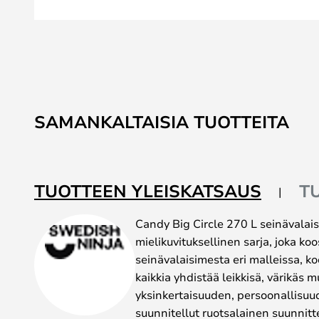
Skip
to
SAMANKALTAISIA TUOTTEITA
the
beginning
of
the
TUOTTEEN YLEISKATSAUS
T
images
gallery
Candy Big Circle 270 L seinävalais
mielikuvituksellinen sarja, joka k
seinävalaisimesta eri malleissa, ko
kaikkia yhdistää leikkisä, värikäs m
yksinkertaisuuden, persoonallisuu
suunnitellut ruotsalainen suunnitt