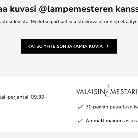
aa kuvasi @lampemesteren kans
ustusideoista. Merkitse parhaat sisustuskuvasi tunnisteella #ye
KATSO YHTEISÖN JAKAMIA KUVIA
ai–perjantai: 09.30 -
30 päivän palautusoik
Ammattimainen asiaka