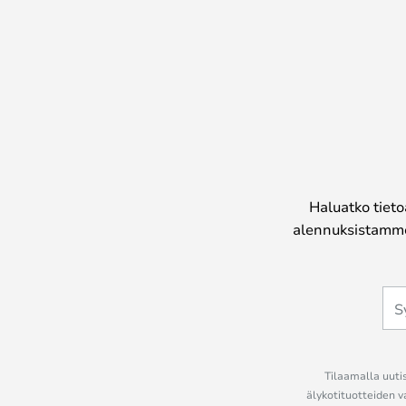
Haluatko tieto
alennuksistamme
Tilaamalla uutis
älykotituotteiden v