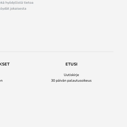
ekä hyödyllistä tietoa
löydät jokaisesta
KSET
ETUSI
Uutiskirje
en
30 päivän palautusoikeus