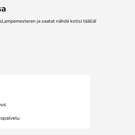
sa
sLampemesteren ja saatat nähdä kotisi täällä!
eus
spalvelu