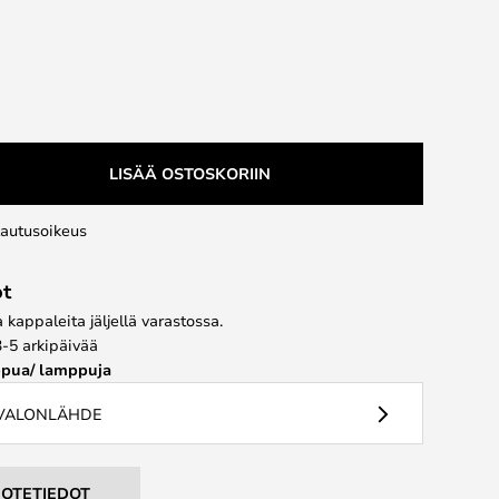
LISÄÄ OSTOSKORIIN
lautusoikeus
ot
kappaleita jäljellä varastossa.
3-5 arkipäivää
pua/ lamppuja
 VALONLÄHDE
UOTETIEDOT