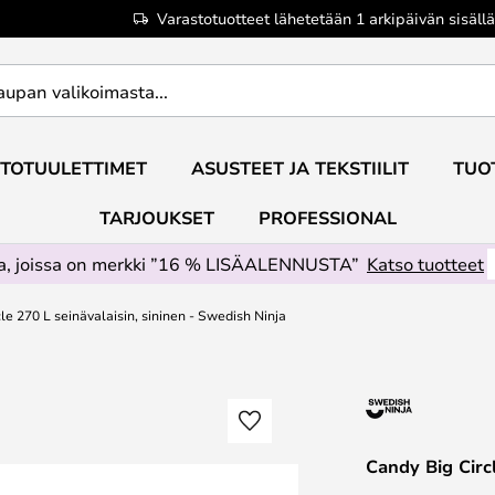
Varastotuotteet lähetetään 1 arkipäivän sisällä
TOTUULETTIMET
ASUSTEET JA TEKSTIILIT
TUO
TARJOUKSET
PROFESSIONAL
ta, joissa on merkki ”16 % LISÄALENNUSTA”
Katso tuotteet
le 270 L seinävalaisin, sininen - Swedish Ninja
Candy Big Circl