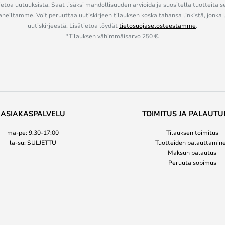
ietoa uutuuksista. Saat lisäksi mahdollisuuden arvioida ja suositella tuotteita s
eiltamme. Voit peruuttaa uutiskirjeen tilauksen koska tahansa linkistä, jonka 
uutiskirjeestä. Lisätietoa löydät
tietosuojaselosteestamme
.
*Tilauksen vähimmäisarvo 250 €.
ASIAKASPALVELU
TOIMITUS JA PALAUTU
ma-pe: 9.30-17:00
Tilauksen toimitus
la-su: SULJETTU
Tuotteiden palauttamin
Maksun palautus
Peruuta sopimus