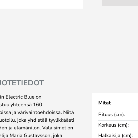
UOTETIEDOT
in Electric Blue on
Mitat
oostuu yhteensä 160
oissa ja värivaihtoehdoissa. Niitä
Pituus (cm):
uotoilu, joka yhdistää tyylikkäästi
Korkeus (cm):
den ja elämänilon. Valaisimet on
elija Maria Gustavsson, joka
Halkaisija (cm):