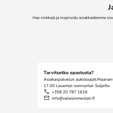
J
Hae vinkkejä ja inspiroidu asiakkaidemme sis
Tarvitsetko opastusta?
Asiakaspalvelun aukioloajat:Maanant
17.00 Lauantai–sunnuntai: Suljettu
+358 20 787 1616
info@valaisinmestari.fi