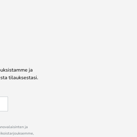
jouksistamme ja
ta tilauksestasi.
nnovalaisinten ja
erikoistarjouksemme,