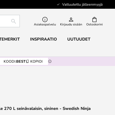
Valtuutettu jälleenmyyjä
ETSI
Asiakaspalvelu
Kirjaudu sisään
Ostoskorini
TEMERKIT
INSPIRAATIO
UUTUUDET
KOODI:
BEST
KOPIOI
e 270 L seinävalaisin, sininen - Swedish Ninja