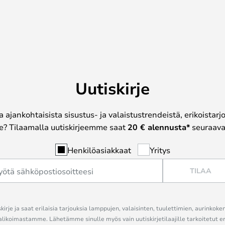
Uutiskirje
a ajankohtaisista sisustus- ja valaistustrendeistä, erikoistar
? Tilaamalla uutiskirjeemme saat
20 € alennusta*
seuraavas
Henkilöasiakkaat
Yritys
TILAA
kirje ja saat erilaisia tarjouksia lamppujen, valaisinten, tuulettimien, aurinkoke
alikoimastamme. Lähetämme sinulle myös vain uutiskirjetilaajille tarkoitetut 