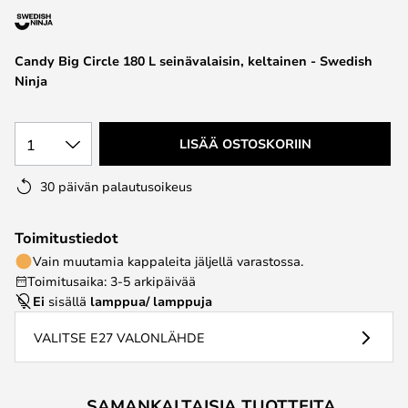
the
images
Candy Big Circle 180 L seinävalaisin, keltainen - Swedish
gallery
Ninja
1
LISÄÄ OSTOSKORIIN
30 päivän palautusoikeus
Toimitustiedot
Vain muutamia kappaleita jäljellä varastossa.
Toimitusaika: 3-5 arkipäivää
Ei
sisällä
lamppua/ lamppuja
VALITSE E27 VALONLÄHDE
SAMANKALTAISIA TUOTTEITA