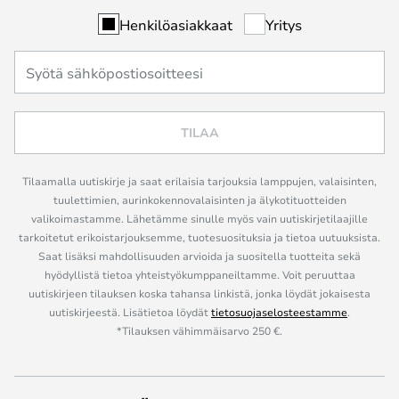
Henkilöasiakkaat
Yritys
TILAA
Tilaamalla uutiskirje ja saat erilaisia tarjouksia lamppujen, valaisinten,
tuulettimien, aurinkokennovalaisinten ja älykotituotteiden
valikoimastamme. Lähetämme sinulle myös vain uutiskirjetilaajille
tarkoitetut erikoistarjouksemme, tuotesuosituksia ja tietoa uutuuksista.
Saat lisäksi mahdollisuuden arvioida ja suositella tuotteita sekä
hyödyllistä tietoa yhteistyökumppaneiltamme. Voit peruuttaa
uutiskirjeen tilauksen koska tahansa linkistä, jonka löydät jokaisesta
uutiskirjeestä. Lisätietoa löydät
tietosuojaselosteestamme
.
*Tilauksen vähimmäisarvo 250 €.