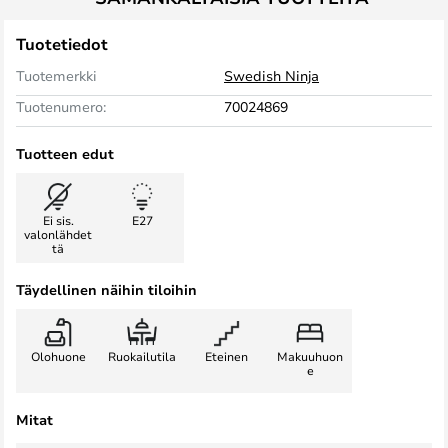
Tuotetiedot
Tuotemerkki
Swedish Ninja
Tuotenumero:
70024869
Tuotteen edut
Ei sis.
E27
valonlähdet
tä
Täydellinen näihin tiloihin
Olohuone
Ruokailutila
Eteinen
Makuuhuon
e
Mitat