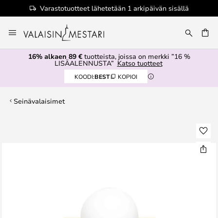
Varastotuotteet lähetetään 1 arkipäivän sisällä
Skip
to
Content
16% alkaen 89 €
tuotteista, joissa on merkki ”16 %
LISÄALENNUSTA”
Katso tuotteet
KOODI:
BEST
KOPIOI
Seinävalaisimet
Skip
to
the
end
of
the
images
gallery