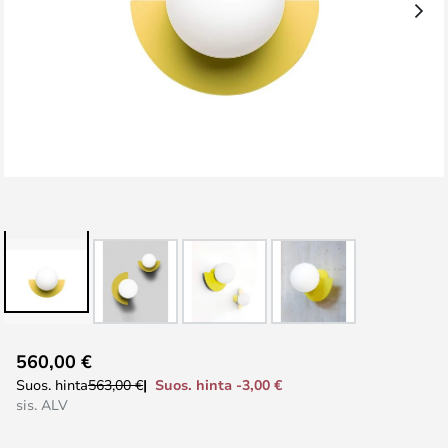
Skip
560,00 €
to
Suos. hinta -3,00 €
Suos. hinta
563,00 €
the
sis. ALV
beginning
of