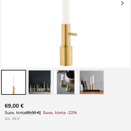
Skip
69,00 €
to
Suos. hinta -22%
Suos. hinta
89,00 €
the
sis. ALV
beginning
of