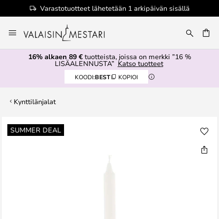
Varastotuotteet lähetetään 1 arkipäivän sisällä
Skip
to
Content
16% alkaen 89 €
tuotteista, joissa on merkki ”16 %
LISÄALENNUSTA”
Katso tuotteet
KOODI:
BEST
KOPIOI
Kynttilänjalat
Skip
SUMMER DEAL
to
the
end
of
the
images
gallery