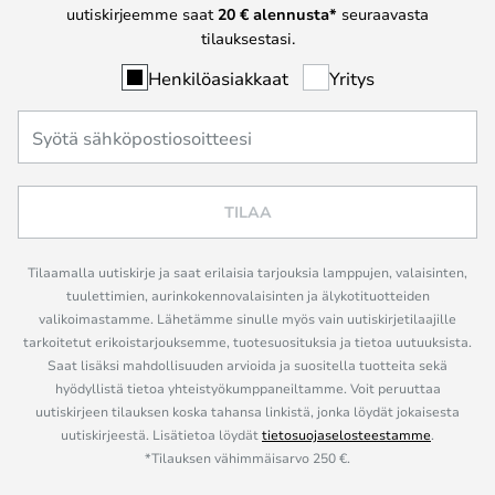
uutiskirjeemme saat
20 € alennusta*
seuraavasta
tilauksestasi.
Henkilöasiakkaat
Yritys
TILAA
Tilaamalla uutiskirje ja saat erilaisia tarjouksia lamppujen, valaisinten,
tuulettimien, aurinkokennovalaisinten ja älykotituotteiden
valikoimastamme. Lähetämme sinulle myös vain uutiskirjetilaajille
tarkoitetut erikoistarjouksemme, tuotesuosituksia ja tietoa uutuuksista.
Saat lisäksi mahdollisuuden arvioida ja suositella tuotteita sekä
hyödyllistä tietoa yhteistyökumppaneiltamme. Voit peruuttaa
uutiskirjeen tilauksen koska tahansa linkistä, jonka löydät jokaisesta
uutiskirjeestä. Lisätietoa löydät
tietosuojaselosteestamme
.
*Tilauksen vähimmäisarvo 250 €.