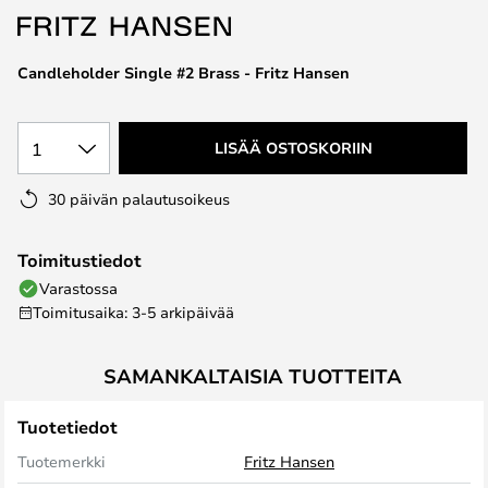
the
images
Candleholder Single #2 Brass - Fritz Hansen
gallery
1
LISÄÄ OSTOSKORIIN
30 päivän palautusoikeus
Toimitustiedot
Varastossa
Toimitusaika: 3-5 arkipäivää
SAMANKALTAISIA TUOTTEITA
Tuotetiedot
Tuotemerkki
Fritz Hansen