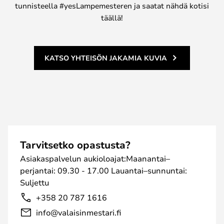
tunnisteella #yesLampemesteren ja saatat nähdä kotisi
täällä!
KATSO YHTEISÖN JAKAMIA KUVIA
Tarvitsetko opastusta?
Asiakaspalvelun aukioloajat:Maanantai–
perjantai: 09.30 - 17.00 Lauantai–sunnuntai:
Suljettu
+358 20 787 1616
info@valaisinmestari.fi