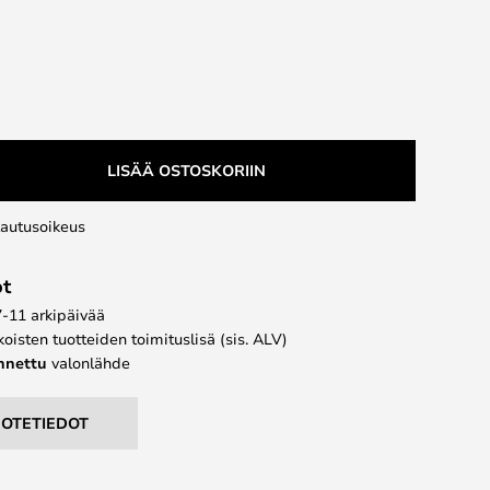
LISÄÄ OSTOSKORIIN
lautusoikeus
ot
7-11 arkipäivää
koisten tuotteiden toimituslisä (sis. ALV)
ennettu
valonlähde
UOTETIEDOT