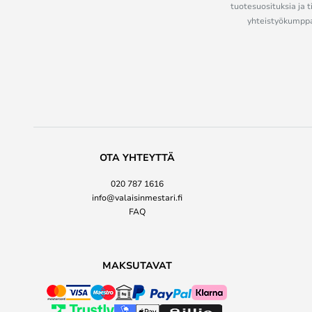
tuotesuosituksia ja t
yhteistyökumppan
OTA YHTEYTTÄ
020 787 1616
info@valaisinmestari.fi
FAQ
MAKSUTAVAT