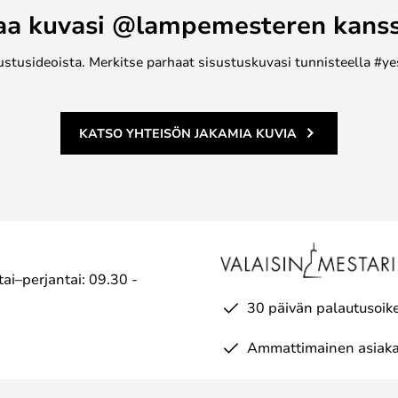
aa kuvasi @lampemesteren kans
ustusideoista. Merkitse parhaat sisustuskuvasi tunnisteella #ye
KATSO YHTEISÖN JAKAMIA KUVIA
ai–perjantai: 09.30 -
30 päivän palautusoik
Ammattimainen asiaka