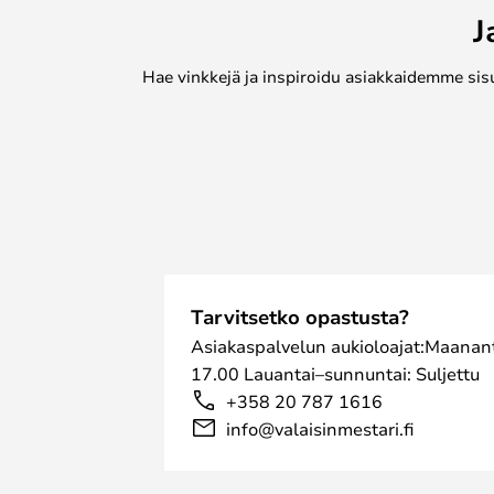
J
Hae vinkkejä ja inspiroidu asiakkaidemme sis
Tarvitsetko opastusta?
Asiakaspalvelun aukioloajat:Maanant
17.00 Lauantai–sunnuntai: Suljettu
+358 20 787 1616
info@valaisinmestari.fi