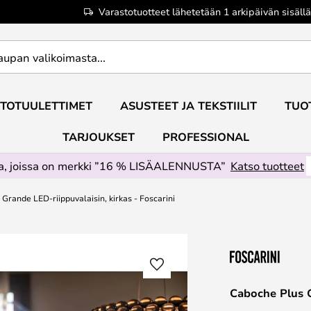
Varastotuotteet lähetetään 1 arkipäivän sisällä
TOTUULETTIMET
ASUSTEET JA TEKSTIILIT
TUO
TARJOUKSET
PROFESSIONAL
ta, joissa on merkki ”16 % LISÄALENNUSTA”
Katso tuotteet
Grande LED-riippuvalaisin, kirkas - Foscarini
Caboche Plus G