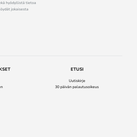
ekä hyödyllistä tietoa
löydät jokaisesta
KSET
ETUSI
Uutiskirje
en
30 päivän palautusoikeus