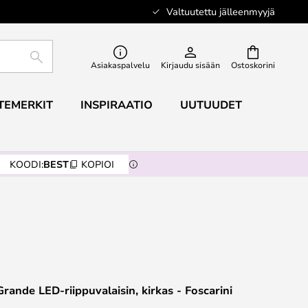
Valtuutettu jälleenmyyjä
ETSI
Asiakaspalvelu
Kirjaudu sisään
Ostoskorini
TEMERKIT
INSPIRAATIO
UUTUUDET
KOODI:
BEST
KOPIOI
rande LED-riippuvalaisin, kirkas - Foscarini