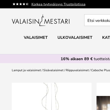
Skip
Korkea tyytyväisyys Trustpilotissa
to
Content
Etsi
verkkokaupan
valikoimasta...
VALAISIMET
ULKOVALAISIMET
KAT
16% alkaen 89 €
tuotteis
Lamput ja valaisimet
Sisävalaisimet
Riippuvalaisimet
Caboche Plus 
Skip
to
the
end