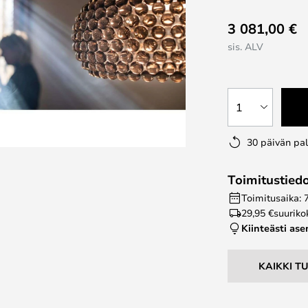
3 081,00 €
sis. ALV
1
30 päivän pa
Toimitustied
Toimitusaika: 
29,95 €
suuriko
Kiinteästi as
KAIKKI T