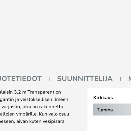
UOTETIEDOT
SUUNNITTELIJA
laisin 3,2 m Transparent on
Kirkkaus
legantin ja veistoksellisen ilmeen.
 varjostin, joka on rakennettu
Tumma
allojen ympärille. Kun valo osuu
eeseen, aivan kuten vesipisara