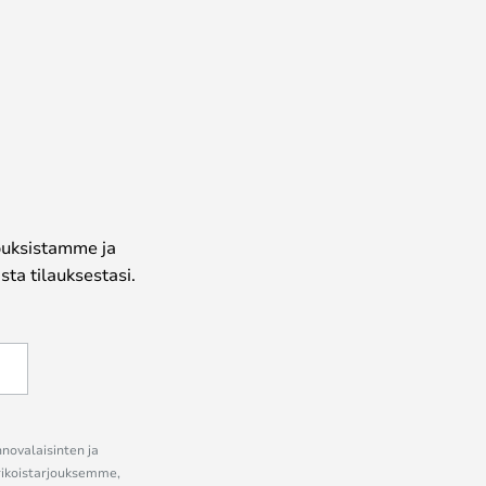
jouksistamme ja
ta tilauksestasi.
nnovalaisinten ja
erikoistarjouksemme,