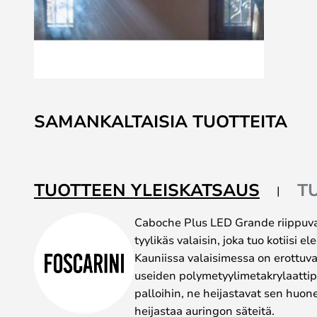
Skip
to
SAMANKALTAISIA TUOTTEITA
the
beginning
of
the
TUOTTEEN YLEISKATSAUS
T
images
gallery
Caboche Plus LED Grande riippuva
tyylikäs valaisin, joka tuo kotiisi e
Kauniissa valaisimessa on erottuva
useiden polymetyylimetakrylaattip
palloihin, ne heijastavat sen huon
heijastaa auringon säteitä.