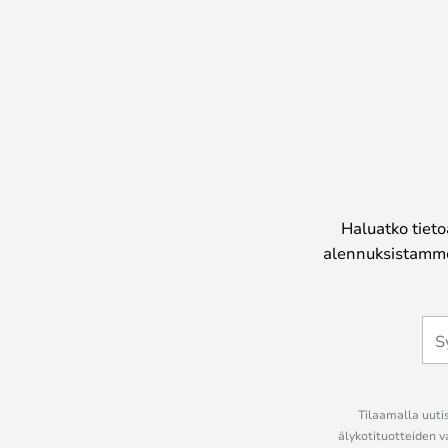
Haluatko tieto
alennuksistamme
Tilaamalla uutis
älykotituotteiden v