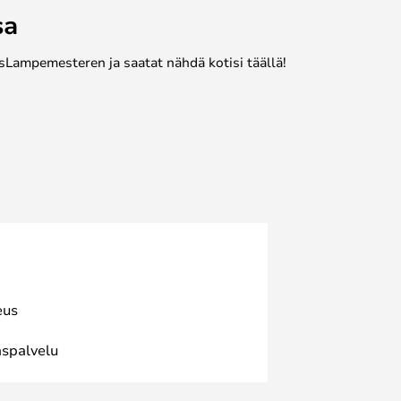
sa
sLampemesteren ja saatat nähdä kotisi täällä!
eus
spalvelu