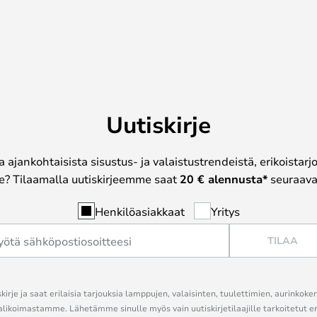
Uutiskirje
a ajankohtaisista sisustus- ja valaistustrendeistä, erikoistar
? Tilaamalla uutiskirjeemme saat
20 € alennusta*
seuraavas
Henkilöasiakkaat
Yritys
TILAA
kirje ja saat erilaisia tarjouksia lamppujen, valaisinten, tuulettimien, aurinkoke
alikoimastamme. Lähetämme sinulle myös vain uutiskirjetilaajille tarkoitetut 